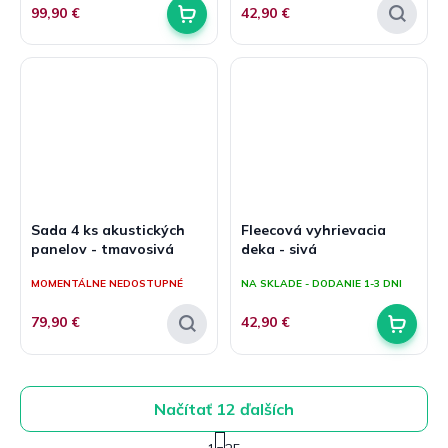
99,90 €
42,90 €
Sada 4 ks akustických
Fleecová vyhrievacia
panelov - tmavosivá
deka - sivá
MOMENTÁLNE NEDOSTUPNÉ
NA SKLADE - DODANIE 1-3 DNI
79,90 €
42,90 €
Načítať 12 ďalších
S