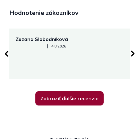
Hodnotenie zákazníkov
Zuzana Slobodníková
R
Hodnotenie obchodu je 5 z 5 hviezdičiek.
|
4.8.2026
su
K
Zobraziť ďalšie recenzie
Z
INFORMÁCIE PRE VÁS