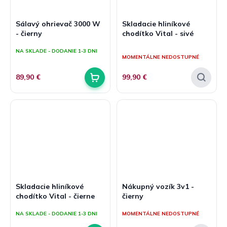
Sálavý ohrievač 3000 W
Skladacie hliníkové
- čierny
chodítko Vital - sivé
Priemerné
NA SKLADE - DODANIE 1-3 DNI
hodnotenie
MOMENTÁLNE NEDOSTUPNÉ
produktu
je
89,90 €
99,90 €
5,0
z
5
hviezdičiek.
Skladacie hliníkové
Nákupný vozík 3v1 -
chodítko Vital - čierne
čierny
NA SKLADE - DODANIE 1-3 DNI
MOMENTÁLNE NEDOSTUPNÉ