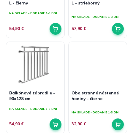
L - čierny
L - strieborný
v
t
Priemerné
o
NA SKLADE - DODANIE 1-3 DNI
hodnotenie
NA SKLADE - DODANIE 1-3 DNI
v
produktu
je
54,90 €
57,90 €
5,0
z
5
hviezdičiek.
Balkónové zábradlie -
Obojstranné nástenné
90x128 cm
hodiny - čierne
Priemerné
NA SKLADE - DODANIE 1-3 DNI
hodnotenie
NA SKLADE - DODANIE 1-3 DNI
produktu
je
54,90 €
32,90 €
5,0
z