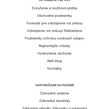
á
p
Doručenie a možnosti platby
ä
Obchodné podmienky
t
i
Formulár pre odstúpenie od zmluvy
e
Odstúpenie od zmluvy/ Reklamácia
Podmienky ochrany osobných údajov
Najčastejšie otázky
Hodnotenie obchodu
Náš blog
Kontakty
ODPORÚČANÉ KATEGÓRIE
Zahradné sedenie
Zahradné domčeky
Záhradné skleníky, fóliovníky a pareniská