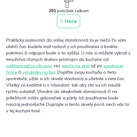
1
25
t
O
r
291
položiek celkom
v
á
n
l
Hore
k
á
o
d
v
a
a
Praktický pomocníci do vašej domácnosti to je niečo čo vám
c
n
uľahčí čas, budete mať radosť z ich používania a kvalita
i
i
e
pokrmov či nápojov bude o to vyššia. U nás si môžete vybrať z
e
p
množstva rôznych druhov prístrojov do kuchyne od
r
odšťavovačov citrusov
, cez
variče na víno
až po
zaváracie
v
hrnce
či
výrobníky na ľad
. Doplňte svoju kuchyňu o tieto
k
spotrebiče
, užite si ich skvelé vlastnosti a ušetrite s nimi čas.
y
Všetky sú kvalitné a s návodom, tak aby ste sa ich naučili
v
rýchlo ovládať. Vhodné do akejkoľvek domácnosti či na
ý
príležitosti osláv, grilovačiek a párty. Ich používanie bude
p
naozaj jednoduché Doprajte si tento skvelý pocit, nech vás to
i
v tej kuchyni baví.
s
u