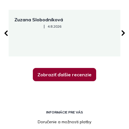
Zuzana Slobodníková
R
Hodnotenie obchodu je 5 z 5 hviezdičiek.
|
4.8.2026
su
K
Zobraziť ďalšie recenzie
Z
á
INFORMÁCIE PRE VÁS
p
Doručenie a možnosti platby
ä