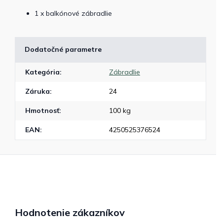
1 x balkónové zábradlie
Dodatočné parametre
Kategória
:
Zábradlie
Záruka
:
24
Hmotnosť
:
100 kg
EAN
:
4250525376524
Hodnotenie zákazníkov