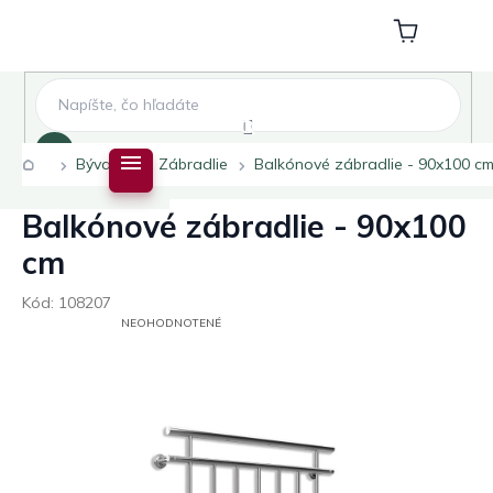
Prejsť
na
Nákupný
obsah
košík
Hľadať
Domov
Bývanie
Zábradlie
Balkónové zábradlie - 90x100 c
Balkónové zábradlie - 90x100
cm
Kód:
108207
PRIEMERNÉ
NEOHODNOTENÉ
HODNOTENIE
PRODUKTU
JE
0,0
Z
5
HVIEZDIČIEK.