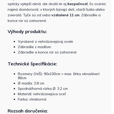
opticky vylepší okná, ale dodá im aj
bezpečnosť
, čo ocenia
najmä domácnosti, v ktorých bývajú deti, starší ľudia alebo
zvieratá. Tyče sú od seba
vzdialené 11 cm
. Zábradlie a
konce rúr sú zatvorené.
Výhody produktu:
Vyrobené z nehrdzavejúcej ocele
Zábradlie s madlom
Zábradlie a konce rúr sú zatvorené
Technické špecifikácie:
Rozmery (VxŠ): 90x100cm = max. šírka okna/dverí:
86cm
Ø madla: 3,8 cm
Spodná/horná rúrka Ø: 3,2 cm
Materiál: nehrdzavejúca oceľ
Farba: strieborná
Rozsah doručenia: