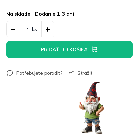
Jednotková
cena:
Na sklade - Dodanie 1-3 dni
PRIDAŤ DO KOŠÍKA
Strážiť