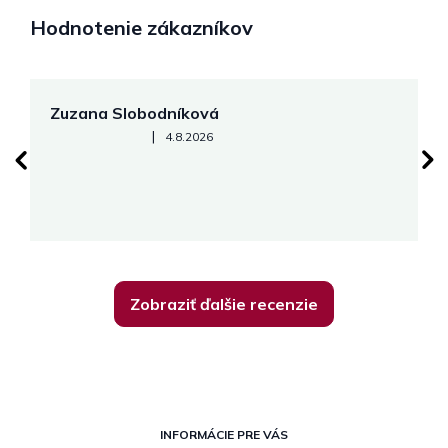
Hodnotenie zákazníkov
Zuzana Slobodníková
R
Hodnotenie obchodu je 5 z 5 hviezdičiek.
|
4.8.2026
su
K
Zobraziť ďalšie recenzie
Z
á
INFORMÁCIE PRE VÁS