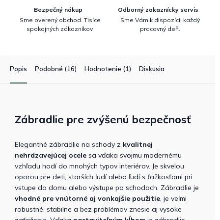
Bezpečný nákup
Odborný zakaznícky servis
Sme overený obchod. Tisíce
Sme Vám k dispozícii každý
spokojných zákazníkov.
pracovný deň.
Popis
Podobné (16)
Hodnotenie (1)
Diskusia
Zábradlie pre zvýšenú bezpečnosť
Elegantné zábradlie na schody z
kvalitnej
nehrdzavejúcej ocele
sa vďaka svojmu modernému
vzhľadu hodí do mnohých typov interiérov. Je skvelou
oporou pre deti, starších ľudí alebo ľudí s ťažkosťami pri
vstupe do domu alebo výstupe po schodoch. Zábradlie je
vhodné pre vnútorné aj vonkajšie použitie
, je veľmi
robustné, stabilné a bez problémov znesie aj vysoké
zaťaženie. Vďaka
nastaviteľným kĺbom
je zábradlie