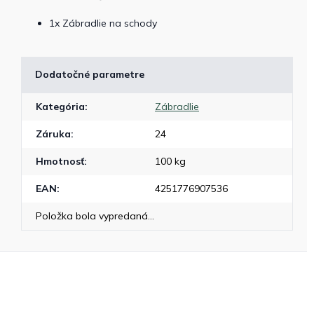
1x Zábradlie na schody
Dodatočné parametre
Kategória
:
Zábradlie
Záruka
:
24
Hmotnosť
:
100 kg
EAN
:
4251776907536
Položka bola vypredaná…