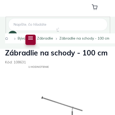
Prejsť
na
Nákupný
obsah
košík
Hľadať
Domov
Bývanie
Zábradlie
Zábradlie na schody - 100 cm
Zábradlie na schody - 100 cm
Kód:
108631
PRIEMERNÉ
1 HODNOTENIE
HODNOTENIE
PRODUKTU
JE
5,0
Z
5
HVIEZDIČIEK.