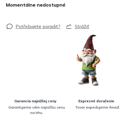
cena:
Momentálne nedostupné
Strážiť
Garancia najnižšej ceny
Expresné doručenie
Garantujeme vám najnižšiu cenu
Tovar expedujeme ihneď.
na trhu.