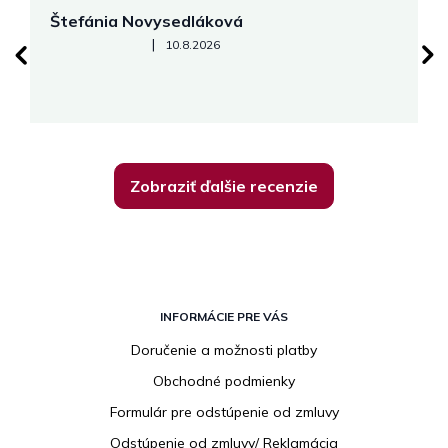
Štefánia Novysedláková
M
Hodnotenie obchodu je 5 z 5 hviezdičiek.
|
10.8.2026
Zobraziť ďalšie recenzie
Z
á
INFORMÁCIE PRE VÁS
p
Doručenie a možnosti platby
ä
Obchodné podmienky
t
i
Formulár pre odstúpenie od zmluvy
e
Odstúpenie od zmluvy/ Reklamácia