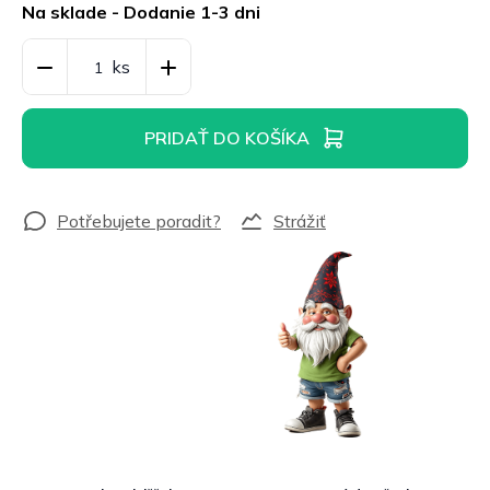
cena:
Na sklade - Dodanie 1-3 dni
PRIDAŤ DO KOŠÍKA
Strážiť