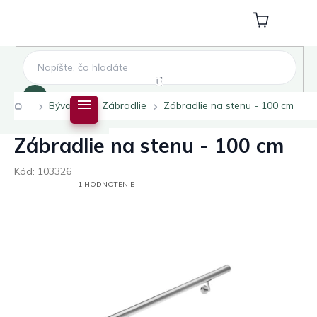
Prejsť
na
Nákupný
obsah
košík
Hľadať
Domov
Bývanie
Zábradlie
Zábradlie na stenu - 100 cm
Zábradlie na stenu - 100 cm
Kód:
103326
PRIEMERNÉ
1 HODNOTENIE
HODNOTENIE
PRODUKTU
JE
5,0
Z
5
HVIEZDIČIEK.