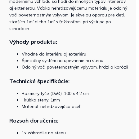
modernému vzhľadu sa hodí do mnohých typov interiérov
aj exteriérou. Vďaka nehrdzavejúcemu materiálu je odolný
voči poveternostným vplyvom. Je skvelou oporou pre deti,
starších ľudí alebo ľudí s ťažkosťami pri výstupe po
schodoch.
Výhody produktu:
Vhodné do interiéru aj exteriéru
Špeciálny systém na upevnenie na stenu
Odolný voči poveternostným vplyvom, hrdzi a korózii
Technické špecifikácie:
Rozmery tyče (DxØ): 100 x 4,2 cm
Hrúbka steny: 1mm
Materiál: nehrdzavejúca oceľ
Rozsah doručenia:
1x zábradlie na stenu