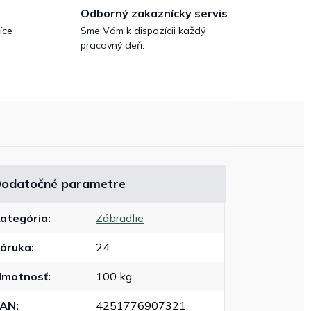
Odborný zakaznícky servis
íce
Sme Vám k dispozícii každý
pracovný deň.
odatočné parametre
ategória
:
Zábradlie
áruka
:
24
motnosť
:
100 kg
EAN
:
4251776907321