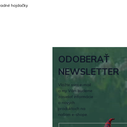
adné hojdačky
ODOBERAŤ
NEWSLETTER
Vložte svoj e-mail
a my Vám budeme
zasielať informácie
o nových
produktoch na
našom e-shope.