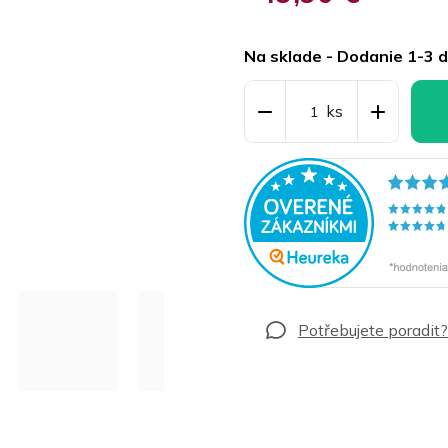
Jednotková
cena:
Na sklade - Dodanie 1-3 d