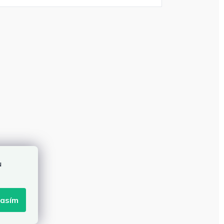
u
lasím