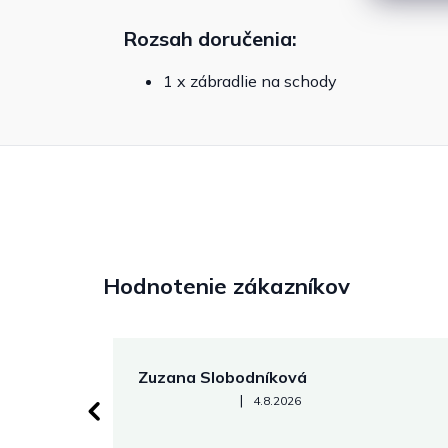
Rozsah doručenia:
1 x zábradlie na schody
Hodnotenie zákazníkov
Zuzana Slobodníková
Hodnotenie obchodu je 5 z 5 hviezdičiek.
|
4.8.2026
 stránke.