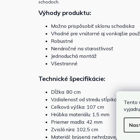
schodoch.
Výhody produktu:
Možno prispôsobiť sklonu schodiska
Vhodné pre vnútorné aj vonkajšie použ
Robustné
Nenáročné na starostlivosť
Jednoduchá montáž
Všestranné
Technické špecifikácie:
Dĺžka: 80 cm
Vzdialenosť od stredu stĺpika k stredu 
Tento 
Celková výška: 107 cm
vyjadru
Hrúbka materiálu: 1,5 mm
Priemer madla: 42 mm
Nas
Zvislá rúra: 102,5 cm
Materiál: brúsená nehrdzavejúca oceľ