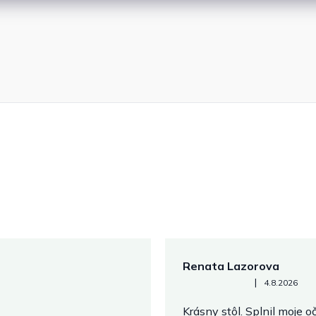
Renata Lazorova
Hodnotenie obchodu je 5 z 
|
4.8.2026
Krásny stôl. Splnil moje 