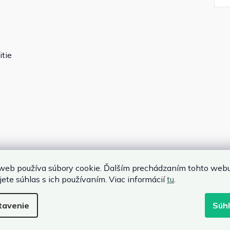
itie
stĺpika: 51,46 cm
web používa súbory cookie. Ďalším prechádzaním tohto web
jete súhlas s ich používaním. Viac informácií
tu
.
tavenie
Súh