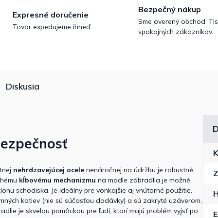
Bezpečný nákup
Expresné doručenie
Sme overený obchod. Tis
Tovar expedujeme ihneď.
spokojných zákazníkov.
Diskusia
D
bezpečnosť
K
itnej
nehrdzavejúcej ocele
nenáročnej na údržbu je robustné,
Z
uchému
kĺbovému mechanizmu
na madle zábradlia je možné
onu schodiska. Je ideálny pre vonkajšie aj vnútorné použitie.
H
mných kotiev (nie sú súčasťou dodávky) a sú zakryté uzáverom,
dlie je skvelou pomôckou pre ľudí, ktorí majú problém vyjsť po