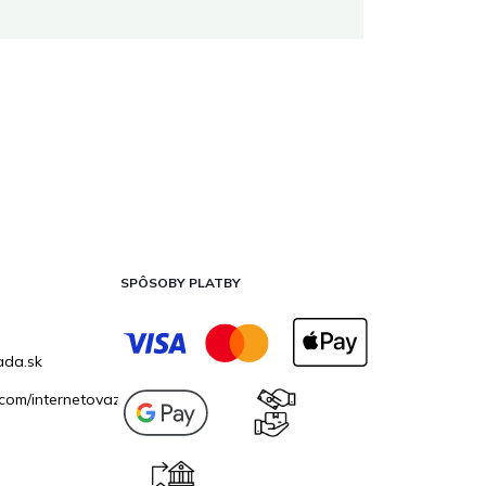
SPÔSOBY PLATBY
ada.sk
com/internetovazahrada.sk/