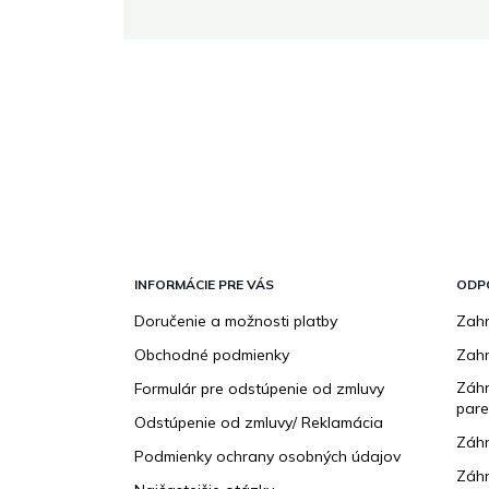
Z
á
p
INFORMÁCIE PRE VÁS
ODP
ä
Doručenie a možnosti platby
Zahr
t
Obchodné podmienky
Zah
i
e
Záhr
Formulár pre odstúpenie od zmluvy
pare
Odstúpenie od zmluvy/ Reklamácia
Záhr
Podmienky ochrany osobných údajov
Záhr