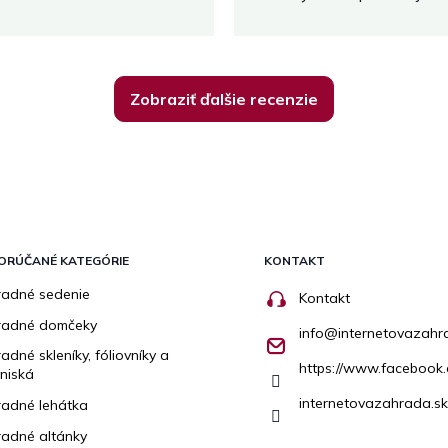
Zobraziť ďalšie recenzie
ORÚČANÉ KATEGÓRIE
KONTAKT
adné sedenie
Kontakt
radné domčeky
info
@
internetovazahr
adné skleníky, fóliovníky a
https://www.facebook.
niská
internetovazahrada.sk
adné lehátka
adné altánky