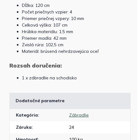
Dĺžka: 120 cm
Počet priečnych vzpier: 4
Priemer priečnej vzpery: 10 mm
Celková výška: 107 cm
Hrúbka materiálu: 1,5 mm
Priemer madla: 42 mm
Zvislá rúra: 102,5 cm
Materiál: brúsená nehrdzavejúca oceľ
Rozsah doručenia:
1 x zábradlie na schodisko
Dodatočné parametre
Kategória
:
Zábradlie
Záruka
:
24
Hmotnosť
:
100 kg