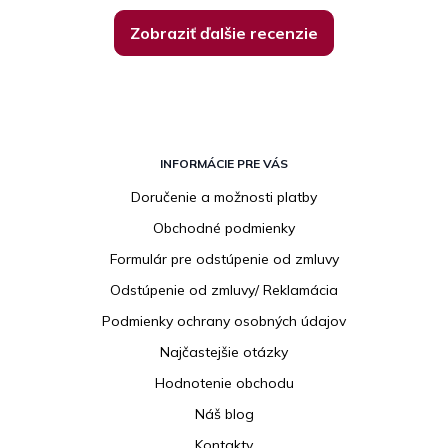
Zobraziť ďalšie recenzie
Z
á
INFORMÁCIE PRE VÁS
p
Doručenie a možnosti platby
ä
Obchodné podmienky
t
i
Formulár pre odstúpenie od zmluvy
e
Odstúpenie od zmluvy/ Reklamácia
Podmienky ochrany osobných údajov
Najčastejšie otázky
Hodnotenie obchodu
Náš blog
Kontakty