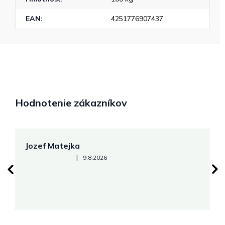
EAN
:
4251776907437
Hodnotenie zákazníkov
Jozef Matejka
Z
Hodnotenie obchodu je 5 z 5 hviezdičiek.
|
9.8.2026