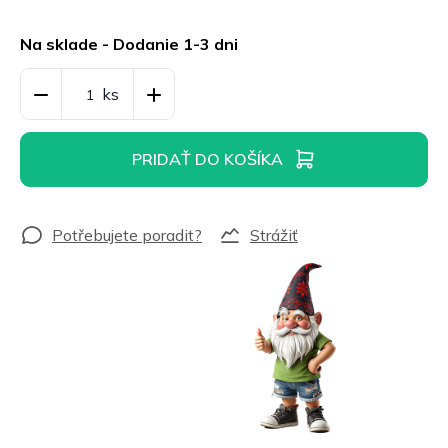
Jednotková
cena:
Na sklade - Dodanie 1-3 dni
PRIDAŤ DO KOŠÍKA
Strážiť