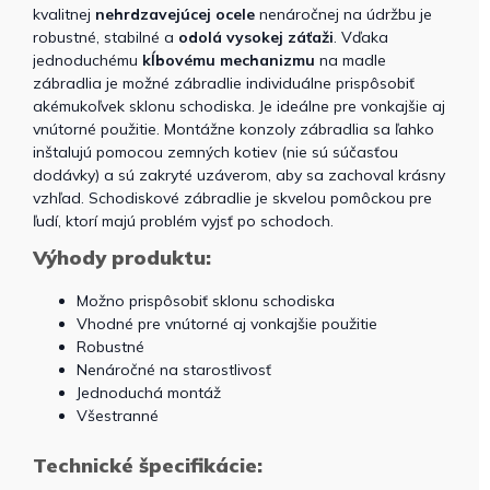
kvalitnej
nehrdzavejúcej ocele
nenáročnej na údržbu je
robustné, stabilné a
odolá vysokej záťaži
. Vďaka
jednoduchému
kĺbovému mechanizmu
na madle
zábradlia je možné zábradlie individuálne prispôsobiť
akémukoľvek sklonu schodiska. Je ideálne pre vonkajšie aj
vnútorné použitie. Montážne konzoly zábradlia sa ľahko
inštalujú pomocou zemných kotiev (nie sú súčasťou
dodávky) a sú zakryté uzáverom, aby sa zachoval krásny
vzhľad. Schodiskové zábradlie je skvelou pomôckou pre
ľudí, ktorí majú problém vyjsť po schodoch.
Výhody produktu:
Možno prispôsobiť sklonu schodiska
Vhodné pre vnútorné aj vonkajšie použitie
Robustné
Nenáročné na starostlivosť
Jednoduchá montáž
Všestranné
Technické špecifikácie: