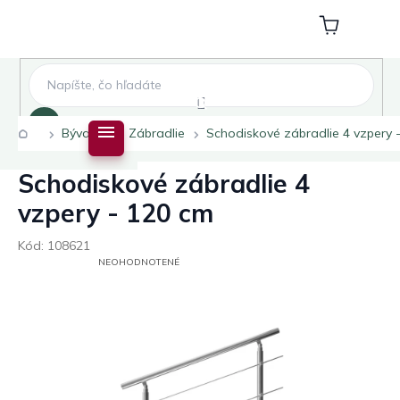
Prejsť
na
Nákupný
obsah
košík
Hľadať
Domov
Bývanie
Zábradlie
Schodiskové zábradlie 4 vzpery 
Schodiskové zábradlie 4
vzpery - 120 cm
Kód:
108621
PRIEMERNÉ
NEOHODNOTENÉ
HODNOTENIE
PRODUKTU
JE
0,0
Z
5
HVIEZDIČIEK.