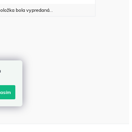
oložka bola vypredaná…
u
lasím