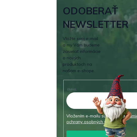
ODOBERAŤ
NEWSLETTER
Vložte svoj e-mail
a my Vám budeme
zasielať informácie
o nových
produktoch na
našom e-shope.
EMAIL
Vložením e-mailu súhlasíte s
podmi
ochrany osobných údajov