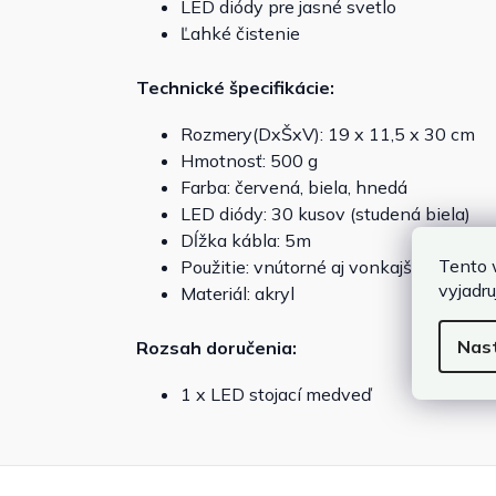
LED diódy pre jasné svetlo
Ľahké čistenie
Technické špecifikácie:
Rozmery(DxŠxV): 19 x 11,5 x 30 cm
Hmotnosť: 500 g
Farba: červená, biela, hnedá
LED diódy: 30 kusov (studená biela)
Dĺžka kábla: 5m
Tento 
Použitie: vnútorné aj vonkajšie
vyjadru
Materiál: akryl
Nas
Rozsah doručenia:
1 x LED stojací medveď