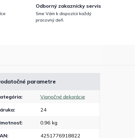
Odborný zakaznícky servis
íce
Sme Vám k dispozícii každý
pracovný deň.
odatočné parametre
ategória
:
Vianočné dekorácie
áruka
:
24
motnosť
:
0.96 kg
EAN
:
4251776918822