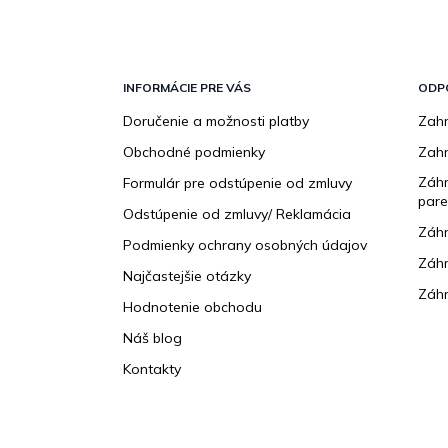
Z
á
p
INFORMÁCIE PRE VÁS
ODP
ä
Doručenie a možnosti platby
Zahr
t
Obchodné podmienky
Zah
i
e
Záhr
Formulár pre odstúpenie od zmluvy
pare
Odstúpenie od zmluvy/ Reklamácia
Záhr
Podmienky ochrany osobných údajov
Záhr
Najčastejšie otázky
Záhr
Hodnotenie obchodu
Náš blog
Kontakty