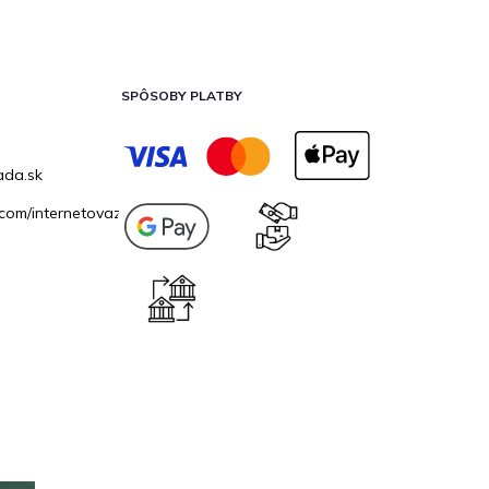
SPÔSOBY PLATBY
ada.sk
com/internetovazahrada.sk/