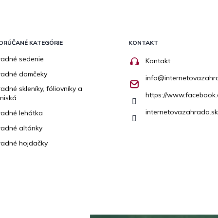
ORÚČANÉ KATEGÓRIE
KONTAKT
adné sedenie
Kontakt
radné domčeky
info
@
internetovazahr
adné skleníky, fóliovníky a
https://www.facebook.
niská
internetovazahrada.sk
adné lehátka
adné altánky
adné hojdačky