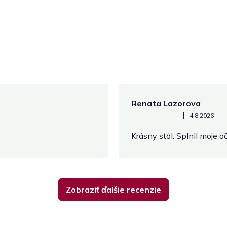
Renata Lazorova
Hodnotenie obchodu je 5 z 
|
4.8.2026
Krásny stôl. Splnil moje 
Zobraziť ďalšie recenzie