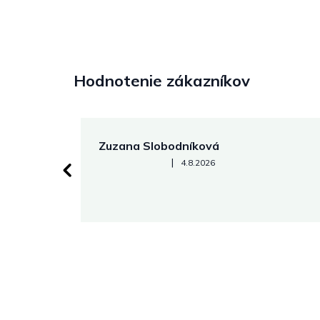
Hodnotenie zákazníkov
Zuzana Slobodníková
Hodnotenie obchodu je 5 z 5 hviezdičiek.
|
4.8.2026
 stránke.