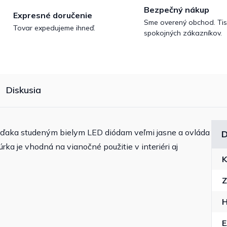
Bezpečný nákup
Expresné doručenie
Sme overený obchod. Tis
Tovar expedujeme ihneď.
spokojných zákazníkov.
Diskusia
vďaka studeným bielym LED diódam veľmi jasne a ovláda
D
úrka je vhodná na vianočné použitie v interiéri aj
K
Z
H