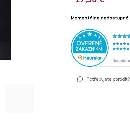
Jednotková
cena:
Momentálne nedostupné