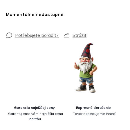
Jednotková
cena:
Momentálne nedostupné
Strážiť
Garancia najnižšej ceny
Expresné doručenie
Garantujeme vám najnižšiu cenu
Tovar expedujeme ihneď.
na trhu.