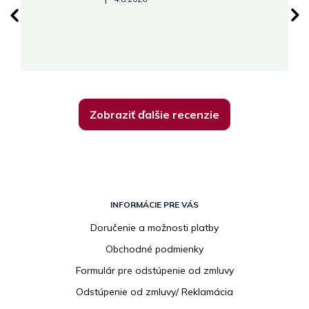
su
K
Zobraziť ďalšie recenzie
Z
á
INFORMÁCIE PRE VÁS
p
Doručenie a možnosti platby
ä
Obchodné podmienky
t
i
Formulár pre odstúpenie od zmluvy
e
Odstúpenie od zmluvy/ Reklamácia