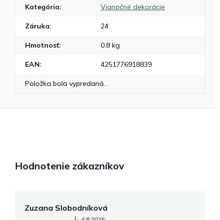
Kategória
:
Vianočné dekorácie
Záruka
:
24
Hmotnosť
:
0.8 kg
EAN
:
4251776918839
Položka bola vypredaná…
Hodnotenie zákazníkov
Zuzana Slobodníková
R
Hodnotenie obchodu je 5 z 5 hviezdičiek.
|
4.8.2026