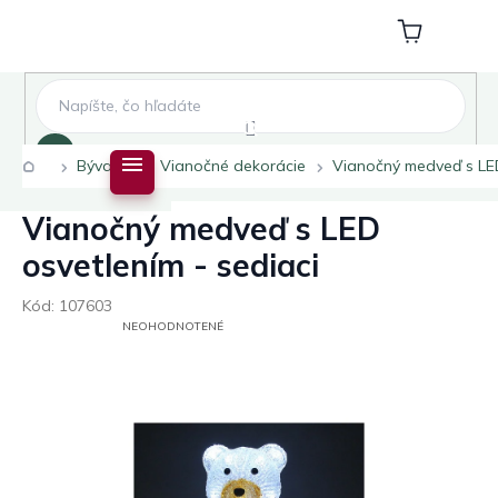
Prejsť
na
Nákupný
obsah
košík
Hľadať
Domov
Bývanie
Vianočné dekorácie
Vianočný medveď s LED
Vianočný medveď s LED
osvetlením - sediaci
Kód:
107603
PRIEMERNÉ
NEOHODNOTENÉ
HODNOTENIE
PRODUKTU
JE
0,0
Z
5
HVIEZDIČIEK.