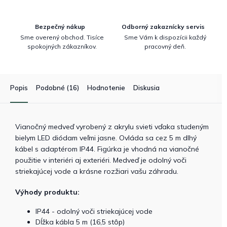
Bezpečný nákup
Odborný zakaznícky servis
Sme overený obchod. Tisíce
Sme Vám k dispozícii každý
spokojných zákazníkov.
pracovný deň.
Popis
Podobné (16)
Hodnotenie
Diskusia
Vianočný medveď vyrobený z akrylu svieti vďaka studeným
bielym LED diódam veľmi jasne. Ovláda sa cez 5 m dlhý
kábel s adaptérom IP44. Figúrka je vhodná na vianočné
použitie v interiéri aj exteriéri. Medveď je odolný voči
striekajúcej vode a krásne rozžiari vašu záhradu.
Výhody produktu:
IP44 - odolný voči striekajúcej vode
Dĺžka kábla 5 m (16,5 stôp)