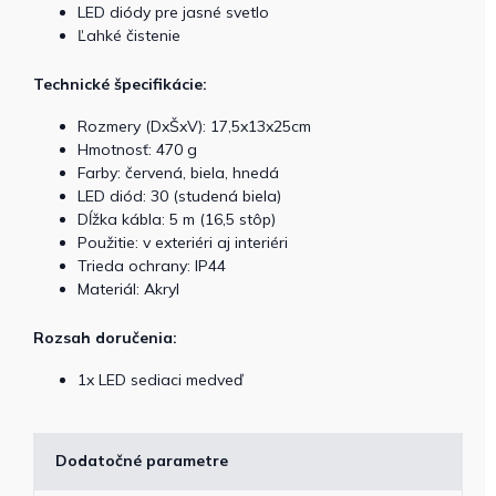
LED diódy pre jasné svetlo
Ľahké čistenie
Technické špecifikácie:
Rozmery (DxŠxV): 17,5x13x25cm
Hmotnosť: 470 g
Farby: červená, biela, hnedá
LED diód: 30 (studená biela)
Dĺžka kábla: 5 m (16,5 stôp)
Použitie: v exteriéri aj
interiéri
Trieda ochrany: IP44
Materiál: Akryl
Rozsah doručenia:
1x LED sediaci medveď
Dodatočné parametre