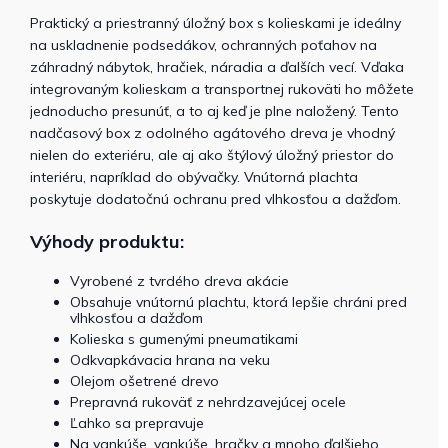
Praktický a priestranný úložný box s kolieskami je ideálny
na uskladnenie podsedákov, ochranných poťahov na
záhradný nábytok, hračiek, náradia a ďalších vecí. Vďaka
integrovaným kolieskam a transportnej rukoväti ho môžete
jednoducho presunúť, a to aj keď je plne naložený.
Tento
nadčasový box z odolného agátového dreva je vhodný
nielen do exteriéru, ale aj ako štýlový úložný priestor do
interiéru, napríklad do obývačky.
Vnútorná plachta
poskytuje dodatočnú ochranu pred vlhkosťou a dažďom.
Výhody produktu:
Vyrobené z tvrdého dreva akácie
Obsahuje vnútornú plachtu, ktorá lepšie chráni pred
vlhkosťou a dažďom
Kolieska s gumenými pneumatikami
Odkvapkávacia hrana na veku
Olejom ošetrené drevo
Prepravná rukoväť z nehrdzavejúcej ocele
Ľahko sa prepravuje
Na vankúše, vankúše, hračky a mnoho ďalšieho