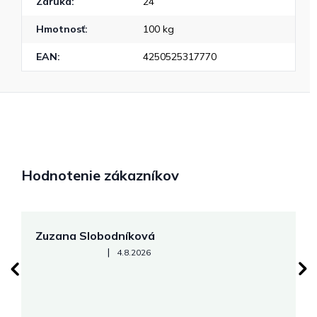
Záruka
:
24
Hmotnosť
:
100 kg
EAN
:
4250525317770
Hodnotenie zákazníkov
Zuzana Slobodníková
R
Hodnotenie obchodu je 5 z 5 hviezdičiek.
|
4.8.2026
su
K