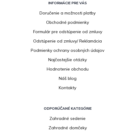
á
INFORMÁCIE PRE VÁS
p
Doručenie a možnosti platby
ä
Obchodné podmienky
t
i
Formulár pre odstúpenie od zmluvy
e
Odstúpenie od zmluvy/ Reklamácia
Podmienky ochrany osobných údajov
Najčastejšie otázky
Hodnotenie obchodu
Náš blog
Kontakty
ODPORÚČANÉ KATEGÓRIE
Zahradné sedenie
Zahradné domčeky