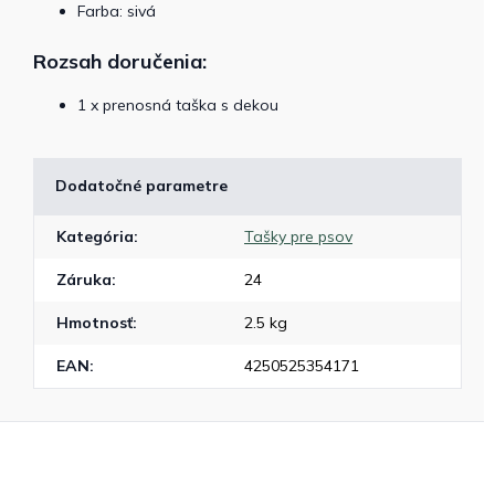
Farba: sivá
Rozsah doručenia:
1 x prenosná taška s dekou
Dodatočné parametre
Kategória
:
Tašky pre psov
Záruka
:
24
Hmotnosť
:
2.5 kg
EAN
:
4250525354171