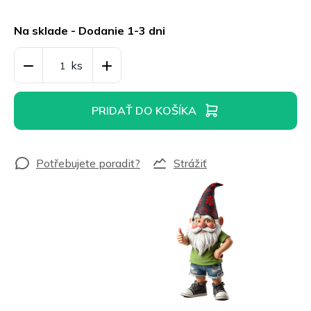
Jednotková
cena:
Na sklade - Dodanie 1-3 dni
PRIDAŤ DO KOŠÍKA
Strážiť