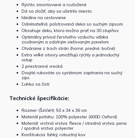
Rýchlo zmontované a rozložené
Dá sa zložiť, aby sa ušetrilo miesto
Ideálne na cestovanie
Odnímateľná, polstrovaná deka so suchým zipsom
Obsahuje deku, ktorú možno prať na 30 stupňov
Optimálny prívod čerstvého vzduchu vďaka
zosilneným a odolným sieťovaným panelom
Otváranie z troch strán (horné, predné, bočné)
Extra veľké otvory umožňujú rýchly a jednoduchý
vstup
2 priestranné vrecká
Dvojité rukoväte so systémom zapínania na suchý
zips
Ľahko sa čistí
Technické špecifikácie:
Rozmer (ŠxVxH): 50 x 34 x 36 cm
Materiál poťahu: 100% polyester (600D Oxford)
Materiál: vrchná vrstva: fleece / stredná vrstva: pena
/ spodná vrstva: polyester
Konštrukcia: ľahký, robustný kov