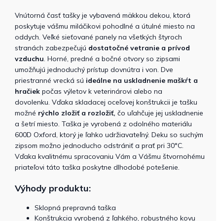
Vnútorná časť tašky je vybavená mäkkou dekou, ktorá
poskytuje vášmu miláčikovi pohodlné a útulné miesto na
oddych. Veľké sieťované panely na všetkých štyroch
stranách zabezpečujú
dostatočné vetranie a prívod
vzduchu
. Horné, predné a bočné otvory so zipsami
umožňujú jednoduchý prístup dovnútra i von. Dve
priestranné vrecká sú
ideálne na uskladnenie maškŕt a
hračiek
počas výletov k veterinárovi alebo na
dovolenku. Vďaka skladacej oceľovej konštrukcii je tašku
možné
rýchlo zložiť a rozložiť,
čo uľahčuje jej uskladnenie
a šetrí miesto. Taška je vyrobená z odolného materiálu
600D Oxford, ktorý je ľahko udržiavateľný. Deku so suchým
zipsom možno jednoducho odstrániť a prať pri 30°C.
Vďaka kvalitnému spracovaniu Vám a Vášmu štvornohému
priateľovi táto taška poskytne dlhodobé potešenie.
Výhody produktu:
Sklopná prepravná taška
Konštrukcia vyrobená z ľahkého, robustného kovu