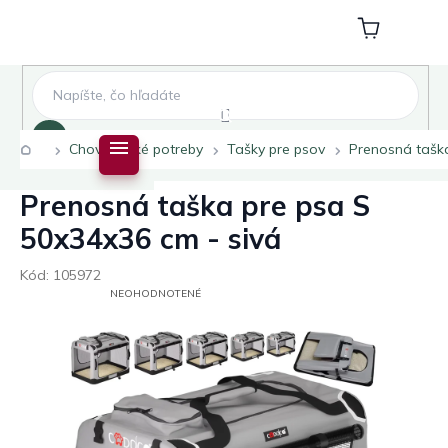
Prejsť
na
Nákupný
obsah
košík
Hľadať
Domov
Chovateľské potreby
Tašky pre psov
Prenosná taška
Prenosná taška pre psa S
50x34x36 cm - sivá
Kód:
105972
PRIEMERNÉ
NEOHODNOTENÉ
HODNOTENIE
PRODUKTU
JE
0,0
Z
5
HVIEZDIČIEK.