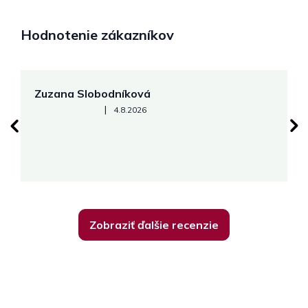
Hodnotenie zákazníkov
Zuzana Slobodníková
R
Hodnotenie obchodu je 5 z 5 hviezdičiek.
|
4.8.2026
su
K
Zobraziť ďalšie recenzie
Z