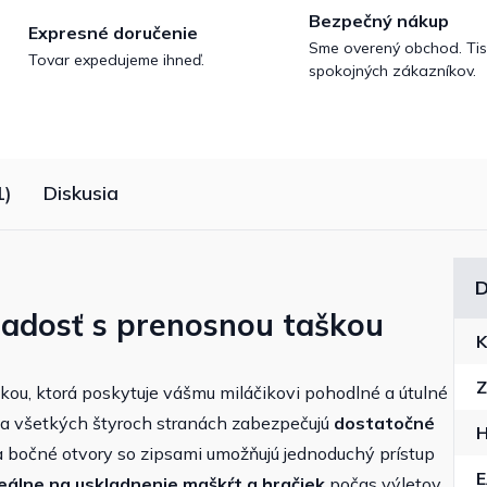
Bezpečný nákup
Expresné doručenie
Sme overený obchod. Tis
Tovar expedujeme ihneď.
spokojných zákazníkov.
1)
Diskusia
D
radosť s prenosnou taškou
K
Z
ou, ktorá poskytuje vášmu miláčikovi pohodlné a útulné
na všetkých štyroch stranách zabezpečujú
dostatočné
H
a bočné otvory so zipsami umožňujú jednoduchý prístup
eálne na uskladnenie maškŕt a hračiek
počas výletov