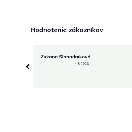
Hodnotenie zákazníkov
Zuzana Slobodníková
Hodnotenie obchodu je 5 z 5 hviezdičiek.
|
4.8.2026
 stránke.