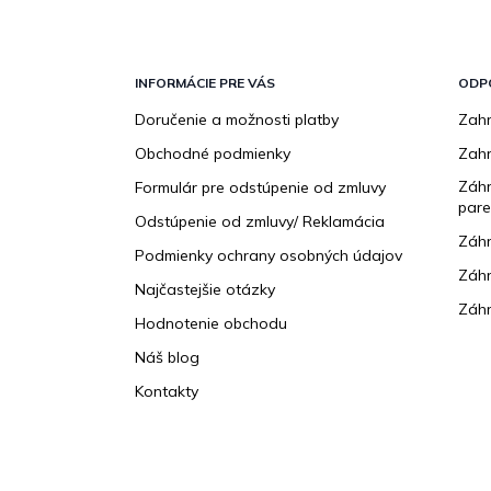
Z
á
p
INFORMÁCIE PRE VÁS
ODP
ä
Doručenie a možnosti platby
Zahr
t
Obchodné podmienky
Zah
i
e
Záhr
Formulár pre odstúpenie od zmluvy
pare
Odstúpenie od zmluvy/ Reklamácia
Záhr
Podmienky ochrany osobných údajov
Záhr
Najčastejšie otázky
Záhr
Hodnotenie obchodu
Náš blog
Kontakty