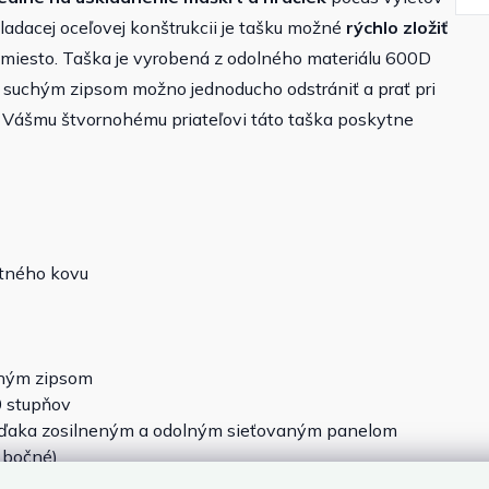
ladacej oceľovej konštrukcii je tašku možné
rýchlo zložiť
rí miesto. Taška je vyrobená z odolného materiálu 600D
so suchým zipsom možno jednoducho odstrániť a prať pri
Vášmu štvornohému priateľovi táto taška poskytne
stného kovu
chým zipsom
0 stupňov
vďaka zosilneným a odolným sieťovaným panelom
, bočné)
jednoduchý vstup