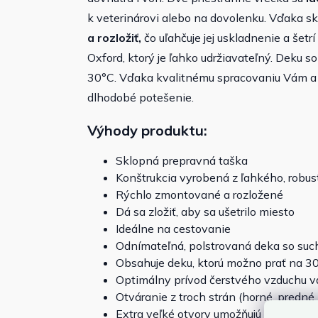
k veterinárovi alebo na dovolenku. Vďaka sk
a rozložiť,
čo uľahčuje jej uskladnenie a šet
Oxford, ktorý je ľahko udržiavateľný. Deku 
30°C. Vďaka kvalitnému spracovaniu Vám a 
dlhodobé potešenie.
Výhody produktu:
Sklopná prepravná taška
Konštrukcia vyrobená z ľahkého, robu
Rýchlo zmontované a rozložené
Dá sa zložiť, aby sa ušetrilo miesto
Ideálne na cestovanie
Odnímateľná, polstrovaná deka so su
Obsahuje deku, ktorú možno prať na 3
Optimálny prívod čerstvého vzduchu 
Otváranie z troch strán (horné, predné
Extra veľké otvory umožňujú rýchly a 