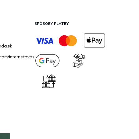
SPÔSOBY PLATBY
ada.sk
com/internetovazahrada.sk/