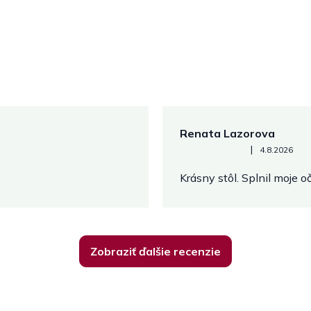
Renata Lazorova
Hodnotenie obchodu je 5 z 
|
4.8.2026
Krásny stôl. Splnil moje 
Zobraziť ďalšie recenzie