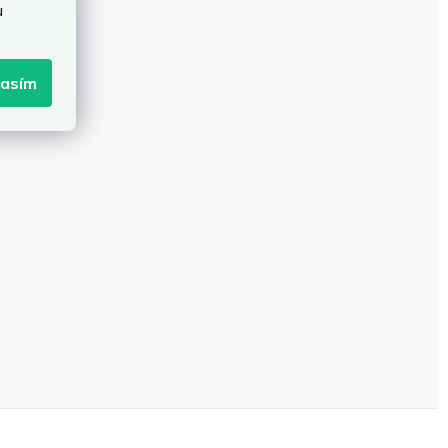
u
lasím