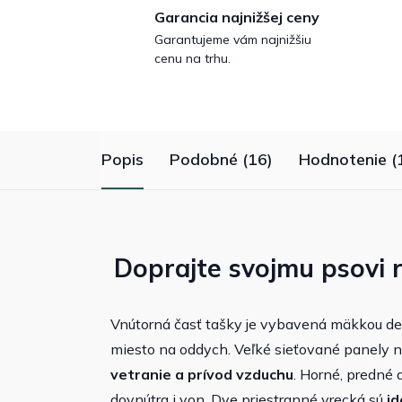
Garancia najnižšej ceny
Garantujeme vám najnižšiu
cenu na trhu.
Popis
Podobné (16)
Hodnotenie (
Doprajte svojmu psovi 
Vnútorná časť tašky je vybavená mäkkou dek
miesto na oddych. Veľké sieťované panely 
vetranie a prívod vzduchu
. Horné, predné 
dovnútra i von. Dve priestranné vrecká sú
id