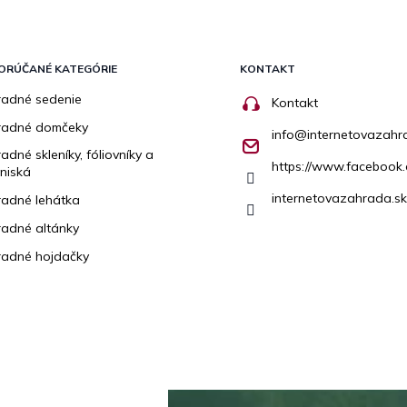
ORÚČANÉ KATEGÓRIE
KONTAKT
adné sedenie
Kontakt
radné domčeky
info
@
internetovazahr
adné skleníky, fóliovníky a
https://www.facebook.
niská
internetovazahrada.sk
adné lehátka
adné altánky
adné hojdačky