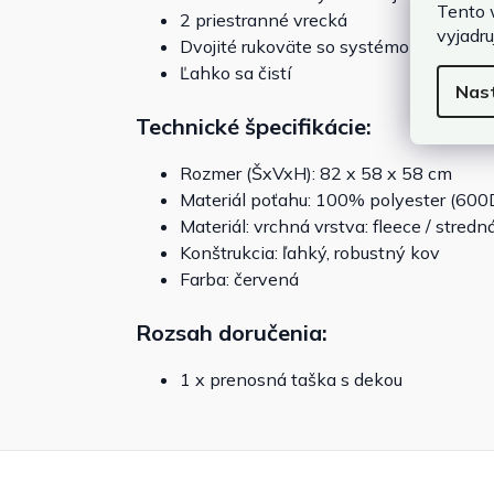
Tento 
2 priestranné vrecká
vyjadru
Dvojité rukoväte so systémom zapínan
Ľahko sa čistí
Nas
Technické špecifikácie:
Rozmer (ŠxVxH): 82 x 58 x 58 cm
Materiál poťahu: 100% polyester (600
Materiál: vrchná vrstva: fleece / stredn
Konštrukcia: ľahký, robustný kov
Farba: červená
Rozsah doručenia:
1 x prenosná taška s dekou