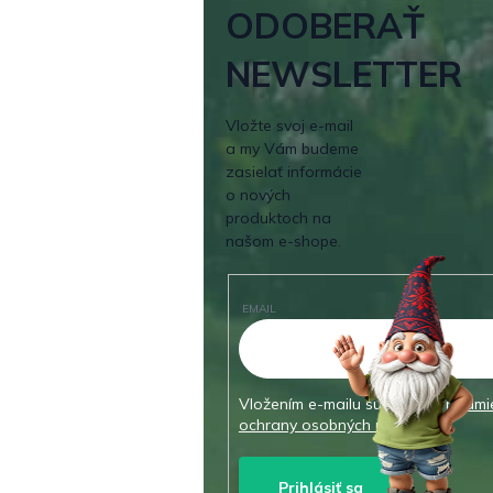
ODOBERAŤ
NEWSLETTER
Vložte svoj e-mail
a my Vám budeme
zasielať informácie
o nových
produktoch na
našom e-shope.
EMAIL
Vložením e-mailu súhlasíte s
podmi
ochrany osobných údajov
Prihlásiť sa