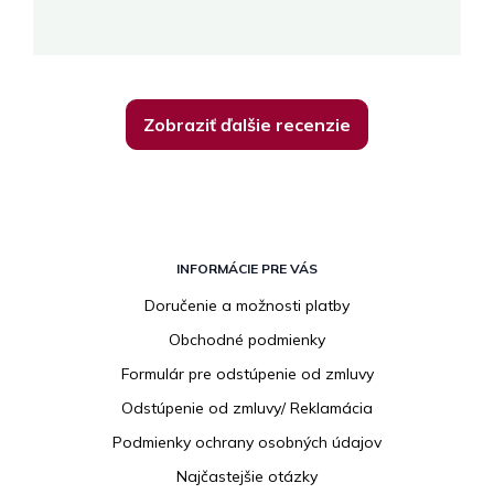
K
Zobraziť ďalšie recenzie
Z
á
INFORMÁCIE PRE VÁS
p
Doručenie a možnosti platby
ä
Obchodné podmienky
t
i
Formulár pre odstúpenie od zmluvy
e
Odstúpenie od zmluvy/ Reklamácia
Podmienky ochrany osobných údajov
Najčastejšie otázky