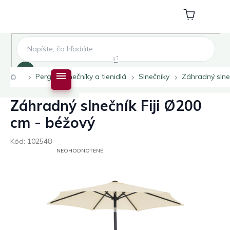
Prejsť
na
Nákupný
obsah
košík
Hľadať
Domov
Pergoly slnečníky a tienidlá
Slnečníky
Záhradný slneč
Záhradný slnečník Fiji Ø200
cm - béžový
Kód:
102548
PRIEMERNÉ
NEOHODNOTENÉ
HODNOTENIE
PRODUKTU
JE
0,0
Z
5
HVIEZDIČIEK.