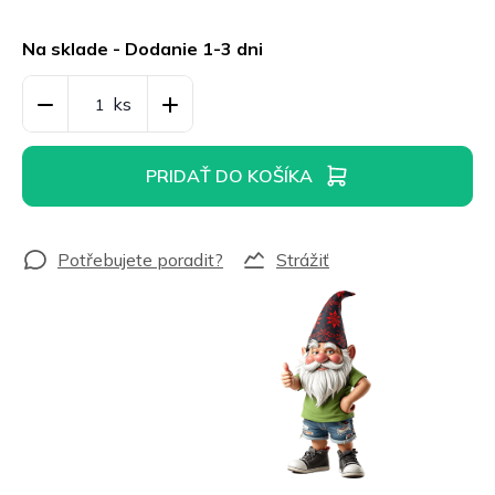
Jednotková
cena:
Na sklade - Dodanie 1-3 dni
PRIDAŤ DO KOŠÍKA
Strážiť