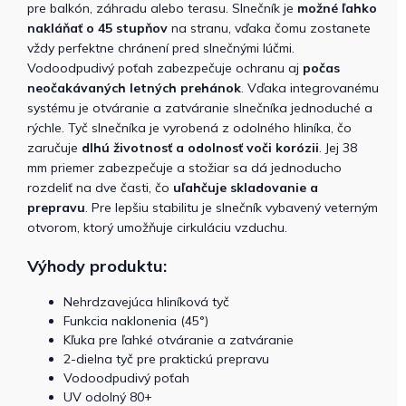
pre balkón, záhradu alebo terasu. Slnečník je
možné ľahko
nakláňať o 45 stupňov
na stranu, vďaka čomu zostanete
vždy perfektne chránení pred slnečnými lúčmi.
Vodoodpudivý poťah zabezpečuje ochranu aj
počas
neočakávaných letných prehánok
. Vďaka integrovanému
systému je otváranie a zatváranie slnečníka jednoduché a
rýchle. Tyč slnečníka je vyrobená z odolného hliníka, čo
zaručuje
dlhú životnosť a odolnosť voči korózii
. Jej 38
mm priemer zabezpečuje a stožiar sa dá jednoducho
rozdeliť na dve časti, čo
uľahčuje skladovanie a
prepravu
. Pre lepšiu stabilitu je slnečník vybavený veterným
otvorom, ktorý umožňuje cirkuláciu vzduchu.
Výhody produktu:
Nehrdzavejúca hliníková tyč
Funkcia naklonenia (45°)
Kľuka pre ľahké otváranie a zatváranie
2-dielna tyč pre praktickú prepravu
Vodoodpudivý poťah
UV odolný 80+