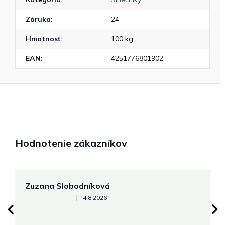
Záruka
:
24
Hmotnosť
:
100 kg
EAN
:
4251776801902
Hodnotenie zákazníkov
Zuzana Slobodníková
R
Hodnotenie obchodu je 5 z 5 hviezdičiek.
|
4.8.2026
su