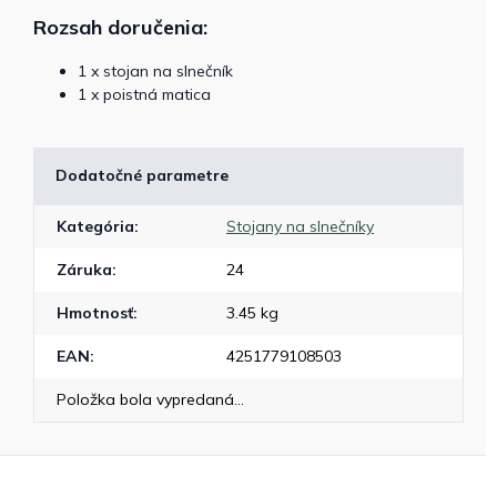
Rozsah doručenia:
1 x stojan na slnečník
1 x poistná matica
Dodatočné parametre
Kategória
:
Stojany na slnečníky
Záruka
:
24
Hmotnosť
:
3.45 kg
EAN
:
4251779108503
Položka bola vypredaná…