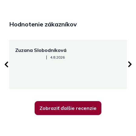
Hodnotenie zákazníkov
Zuzana Slobodníková
R
Hodnotenie obchodu je 5 z 5 hviezdičiek.
|
4.8.2026
su
K
Zobraziť ďalšie recenzie