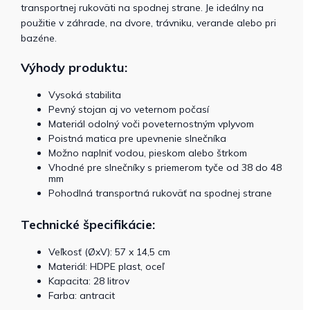
transportnej rukoväti na spodnej strane. Je ideálny na
použitie v záhrade, na dvore, trávniku, verande alebo pri
bazéne.
Výhody produktu:
Vysoká stabilita
Pevný stojan aj vo veternom počasí
Materiál odolný voči poveternostným vplyvom
Poistná matica pre upevnenie slnečníka
Možno naplniť vodou, pieskom alebo štrkom
Vhodné pre slnečníky s priemerom tyče od 38 do 48
mm
Pohodlná transportná rukoväť na spodnej strane
Technické špecifikácie:
Veľkosť (ØxV): 57 x 14,5 cm
Materiál: HDPE plast, oceľ
Kapacita: 28 litrov
Farba: antracit