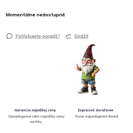
Jednotková
cena:
Momentálne nedostupné
Strážiť
Garancia najnižšej ceny
Expresné doručenie
Garantujeme vám najnižšiu cenu
Tovar expedujeme ihneď.
na trhu.