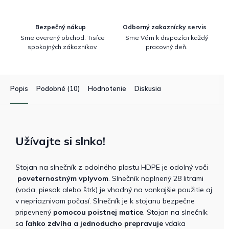
Bezpečný nákup
Odborný zakaznícky servis
Sme overený obchod. Tisíce
Sme Vám k dispozícii každý
spokojných zákazníkov.
pracovný deň.
Popis
Podobné (10)
Hodnotenie
Diskusia
Užívajte si slnko!
Stojan na slnečník z odolného plastu HDPE je odolný voči
poveternostným vplyvom
. Slnečník naplnený 28 litrami
(voda, piesok alebo štrk) je vhodný na vonkajšie použitie aj
v nepriaznivom počasí. Slnečník je k stojanu bezpečne
pripevnený
pomocou poistnej matice
. Stojan na slnečník
sa
ľahko zdvíha a jednoducho prepravuje
vďaka