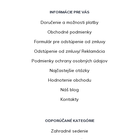
Z
á
INFORMÁCIE PRE VÁS
p
Doručenie a možnosti platby
ä
Obchodné podmienky
t
i
Formulár pre odstúpenie od zmluvy
e
Odstúpenie od zmluvy/ Reklamácia
Podmienky ochrany osobných údajov
Najčastejšie otázky
Hodnotenie obchodu
Náš blog
Kontakty
ODPORÚČANÉ KATEGÓRIE
Zahradné sedenie