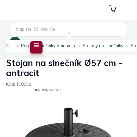
Prejsť
na
Nákupný
obsah
košík
Hľadať
Domov
Pergoly slnečníky a tienidlá
Stojany na slnečníky
Sto
Stojan na slnečník Ø57 cm -
antracit
Kód:
108932
PRIEMERNÉ
NEOHODNOTENÉ
HODNOTENIE
PRODUKTU
JE
0,0
Z
5
HVIEZDIČIEK.