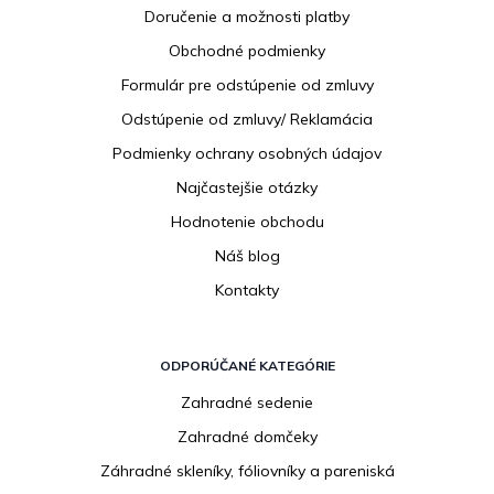
p
Doručenie a možnosti platby
ä
Obchodné podmienky
t
i
Formulár pre odstúpenie od zmluvy
e
Odstúpenie od zmluvy/ Reklamácia
Podmienky ochrany osobných údajov
Najčastejšie otázky
Hodnotenie obchodu
Náš blog
Kontakty
ODPORÚČANÉ KATEGÓRIE
Zahradné sedenie
Zahradné domčeky
Záhradné skleníky, fóliovníky a pareniská