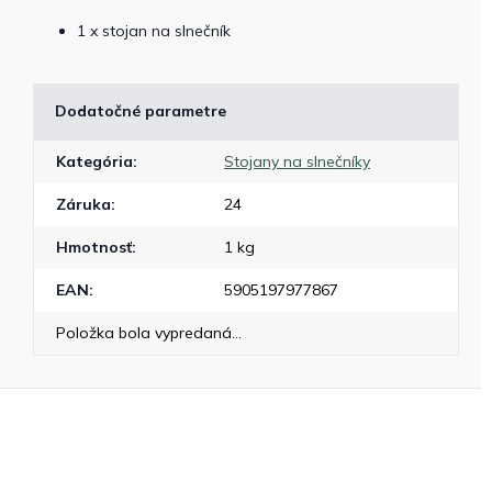
1 x stojan na slnečník
Dodatočné parametre
Kategória
:
Stojany na slnečníky
Záruka
:
24
Hmotnosť
:
1 kg
EAN
:
5905197977867
Položka bola vypredaná…