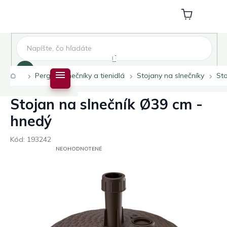
Prejsť
na
Nákupný
obsah
košík
Hľadať
Domov
Pergoly slnečníky a tienidlá
Stojany na slnečníky
Sto
Stojan na slnečník Ø39 cm -
hnedý
Kód:
193242
PRIEMERNÉ
NEOHODNOTENÉ
HODNOTENIE
PRODUKTU
JE
0,0
Z
5
HVIEZDIČIEK.