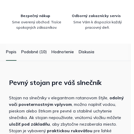
Bezpečný nákup
Odborný zakaznícky servis
Sme overený obchod. Tisíce
Sme Vám k dispozícii každý
spokojných zákazníkov.
pracovný deň.
Popis
Podobné (10)
Hodnotenie
Diskusia
Pevný stojan pre váš slnečník
Stojan na slnečníky v elegantnom ratanovom štýle,
odolný
voči poveternostným vplyvom
, možno naplniť vodou,
pieskom alebo štrkom pre pevné a stabilné uchytenie
slnečníka. Ak stojan nepoužívate, vnútornú vložku môžete
uložiť pod základňu
, aby zbytočne nezaberala miesto.
Stojan je vybavený
praktickou rukoväťou
pre ľahké