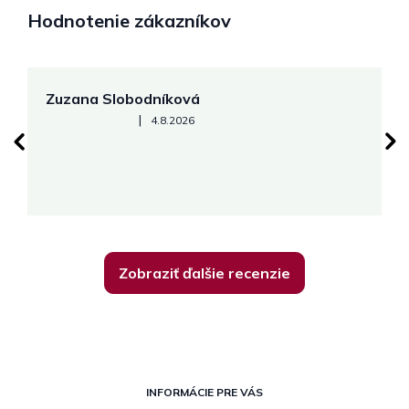
Hodnotenie zákazníkov
Zuzana Slobodníková
R
Hodnotenie obchodu je 5 z 5 hviezdičiek.
|
4.8.2026
su
K
Zobraziť ďalšie recenzie
Z
á
INFORMÁCIE PRE VÁS