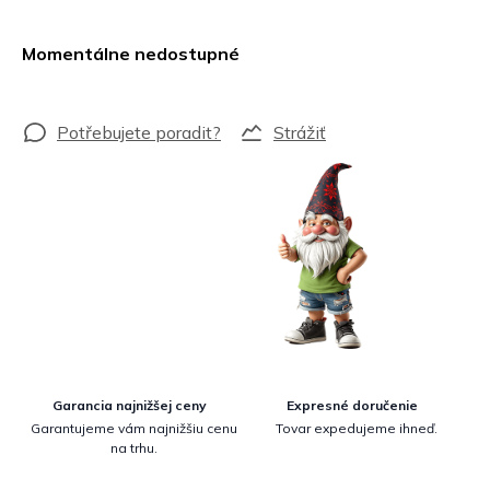
Jednotková
cena:
Momentálne nedostupné
Strážiť
Garancia najnižšej ceny
Expresné doručenie
Garantujeme vám najnižšiu cenu
Tovar expedujeme ihneď.
na trhu.