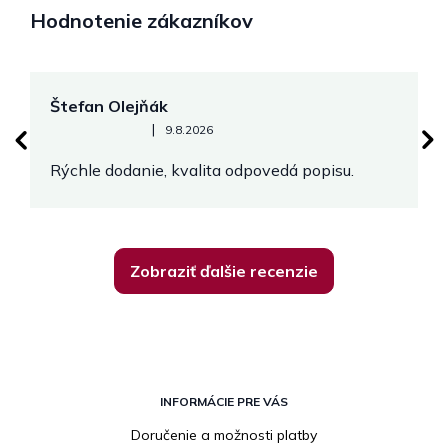
Hodnotenie zákazníkov
Štefan Olejňák
M
Hodnotenie obchodu je 5 z 5 hviezdičiek.
|
9.8.2026
Rýchle dodanie, kvalita odpovedá popisu.
V
Zobraziť ďalšie recenzie
Z
á
INFORMÁCIE PRE VÁS
p
Doručenie a možnosti platby