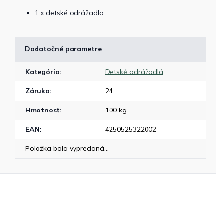
1 x detské odrážadlo
Dodatočné parametre
Kategória
:
Detské odrážadlá
Záruka
:
24
Hmotnosť
:
100 kg
EAN
:
4250525322002
Položka bola vypredaná…