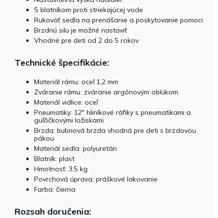
S blatníkom proti striekajúcej vode
Rukoväť sedla na prenášanie a poskytovanie pomoci
Brzdnú silu je možné nastaviť
Vhodné pre deti od 2 do 5 rokov
Technické špecifikácie:
Materiál rámu: oceľ 1,2 mm
Zváranie rámu: zváranie argónovým oblúkom
Materiál vidlice: oceľ
Pneumatiky: 12" hliníkové ráfiky s pneumatikami a
guľôčkovými ložiskami
Brzda: bubnová brzda vhodná pre deti s brzdovou
pákou
Materiál sedla: polyuretán
Blatník: plast
Hmotnosť: 3,5 kg
Povrchová úprava: práškové lakovanie
Farba: čierna
Rozsah doručenia: