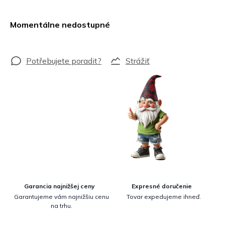
Jednotková
cena:
Momentálne nedostupné
Strážiť
Garancia najnižšej ceny
Expresné doručenie
Garantujeme vám najnižšiu cenu
Tovar expedujeme ihneď.
na trhu.