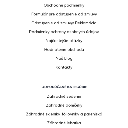
ä
Obchodné podmienky
t
i
Formulár pre odstúpenie od zmluvy
e
Odstúpenie od zmluvy/ Reklamácia
Podmienky ochrany osobných údajov
Najčastejšie otázky
Hodnotenie obchodu
Náš blog
Kontakty
ODPORÚČANÉ KATEGÓRIE
Zahradné sedenie
Zahradné domčeky
Záhradné skleníky, fóliovníky a pareniská
Záhradné lehátka