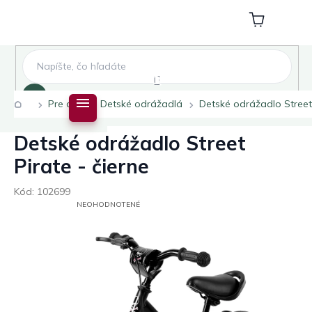
Prejsť
na
Nákupný
obsah
košík
Hľadať
Domov
Pre deti
Detské odrážadlá
Detské odrážadlo Street 
Detské odrážadlo Street
Pirate - čierne
Kód:
102699
PRIEMERNÉ
NEOHODNOTENÉ
HODNOTENIE
PRODUKTU
JE
0,0
Z
5
HVIEZDIČIEK.