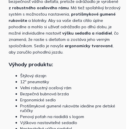
bezpečnosť vášho dieťaťa, pretože odrážadlo je vyrobené
z robustného oceľového rámu
. Má tiež spoľahlivý brzdový
systém s možnosťou nastavenia,
protišmykové gumené
rukoväte
a blatníky.
Aby sa vaše dieťa cítilo úplne
pohodlne a mohlo si užívať odrážadlo po dlhú dobu, je
možné individuálne nastaviť
výšku sedadla a riadidiel
, čo
znamená, že rastie s dieťaťom a zostáva jeho verným
spoločníkom. Sedlo je navyše
ergonomicky tvarované
,
aby zaručilo pohodlnú jazdu.
Výhody produktu:
Štýlový dizajn
12" pneumatiky
Veľmi robustný oceľový rám
Bezpečná bubnová brzda
Ergonomické sedlo
Protišmykové gumené rukoväte ideálne pre detské
ručičky
Penový poťah na riadidlá s logom
Výškovo nastaviteľné sedadlo
Nastaviteľná výška riadidiel