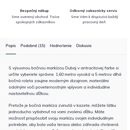
Bezpečný nákup
Odborný zakaznícky servis
Sme overený obchod. Tisíce
Sme Vám k dispozícii každý
spokojných zákazníkov.
pracovný deň.
Popis
Podobné (15)
Hodnotenie
Diskusia
S výsuvnou bočnou markízou Dubaj v antracitovej farbe si
určite vyberiete správne. 1,60 metra vysoká a 5 metrov dlhá
bočná roleta zaujme moderným dizajnom, materiálmi
odolnými voči poveternostným vplyvom a individuálne
nastaviteľnou dĺžkou.
Pretože je bočná markíza zvinutá v kazete, môžete látku
jednoducho vytiahnuť na vami zvolenú dĺžku. Máte
možnosť prispôsobiť svoju markízu svojim individuálnym
potrebám, aby bola vaša terasa alebo záhrada chránená