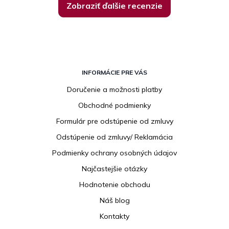
Zobraziť ďalšie recenzie
Z
á
INFORMÁCIE PRE VÁS
p
Doručenie a možnosti platby
ä
Obchodné podmienky
t
i
Formulár pre odstúpenie od zmluvy
e
Odstúpenie od zmluvy/ Reklamácia
Podmienky ochrany osobných údajov
Najčastejšie otázky
Hodnotenie obchodu
Náš blog
Kontakty