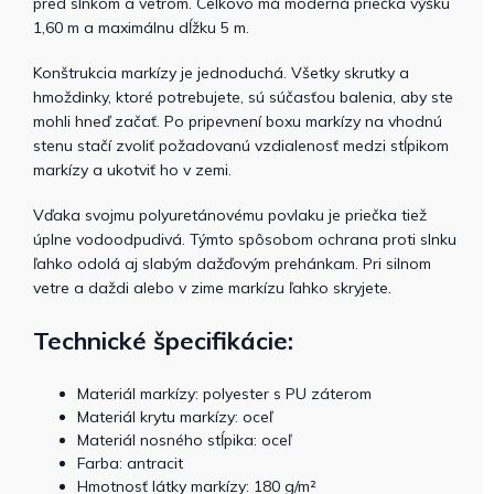
pred slnkom a vetrom. Celkovo má moderná priečka výšku
1,60 m a maximálnu dĺžku 5 m.
Konštrukcia markízy je jednoduchá. Všetky skrutky a
hmoždinky, ktoré potrebujete, sú súčasťou balenia, aby ste
mohli hneď začať. Po pripevnení boxu markízy na vhodnú
stenu stačí zvoliť požadovanú vzdialenosť medzi stĺpikom
markízy a ukotviť ho v zemi.
Vďaka svojmu polyuretánovému povlaku je priečka tiež
úplne vodoodpudivá. Týmto spôsobom ochrana proti slnku
ľahko odolá aj slabým dažďovým prehánkam. Pri silnom
vetre a daždi alebo v zime markízu ľahko skryjete.
Technické špecifikácie:
Materiál markízy: polyester s PU záterom
Materiál krytu markízy: oceľ
Materiál nosného stĺpika: oceľ
Farba: antracit
Hmotnosť látky markízy: 180 g/m²