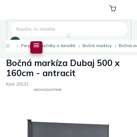
Prejsť
na
Nákupný
obsah
košík
Hľadať
Domov
Pergoly slnečníky a tienidlá
Bočné markízy
Bočná ma
Bočná markíza Dubaj 500 x
160cm - antracit
Kód:
25531
PRIEMERNÉ
NEOHODNOTENÉ
HODNOTENIE
PRODUKTU
JE
0,0
Z
5
HVIEZDIČIEK.