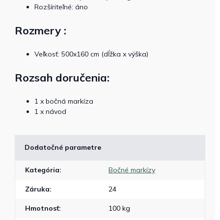
Rozšíriteľné: áno
Rozmery :
Veľkosť: 500x160 cm (dĺžka x výška)
Rozsah doručenia:
1 x bočná markíza
1 x návod
Dodatočné parametre
Kategória
:
Bočné markízy
Záruka
:
24
Hmotnosť
:
100 kg