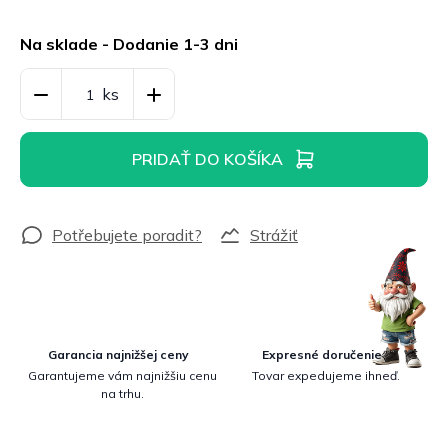
Jednotková
cena:
Na sklade - Dodanie 1-3 dni
PRIDAŤ DO KOŠÍKA
Strážiť
Garancia najnižšej ceny
Expresné doručenie
Garantujeme vám najnižšiu cenu
Tovar expedujeme ihneď.
na trhu.