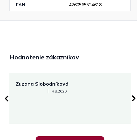
EAN
:
4260565524618
Hodnotenie zákazníkov
Zuzana Slobodníková
R
Hodnotenie obchodu je 5 z 5 hviezdičiek.
|
4.8.2026
su
K