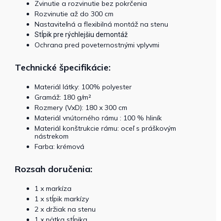
Zvinutie a rozvinutie bez pokrčenia
Rozvinutie až do 300 cm
Nastaviteľná a flexibilná montáž na stenu
Stĺpik pre rýchlejšiu demontáž
Ochrana pred poveternostnými vplyvmi
Technické špecifikácie:
Materiál látky: 100% polyester
Gramáž: 180 g/m²
Rozmery (VxD): 180 x 300 cm
Materiál vnútorného rámu : 100 % hliník
Materiál konštrukcie rámu: oceľ s práškovým
nástrekom
Farba: krémová
Rozsah doručenia:
1 x markíza
1 x stĺpik markízy
2 x držiak na stenu
1 x pätka stĺpika