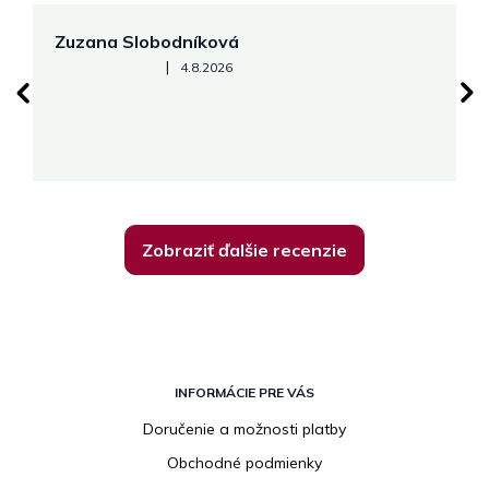
Zuzana Slobodníková
R
Hodnotenie obchodu je 5 z 5 hviezdičiek.
|
4.8.2026
su
K
Zobraziť ďalšie recenzie
Z
á
INFORMÁCIE PRE VÁS
p
Doručenie a možnosti platby
ä
Obchodné podmienky
t