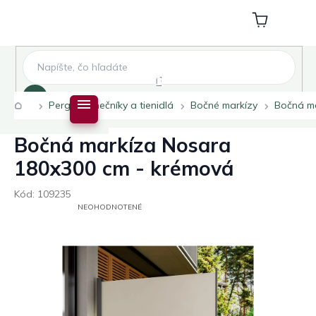
Prejsť
na
Nákupný
obsah
košík
Hľadať
Domov
Pergoly slnečníky a tienidlá
Bočné markízy
Bočná ma
Bočná markíza Nosara
180x300 cm - krémová
Kód:
109235
PRIEMERNÉ
NEOHODNOTENÉ
HODNOTENIE
PRODUKTU
JE
0,0
Z
5
HVIEZDIČIEK.