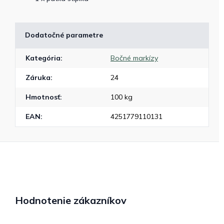
Dodatočné parametre
Kategória
:
Bočné markízy
Záruka
:
24
Hmotnosť
:
100 kg
EAN
:
4251779110131
Hodnotenie zákazníkov