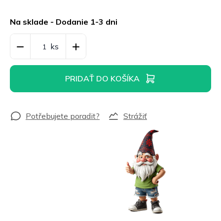
Jednotková
cena:
Na sklade - Dodanie 1-3 dni
PRIDAŤ DO KOŠÍKA
Strážiť