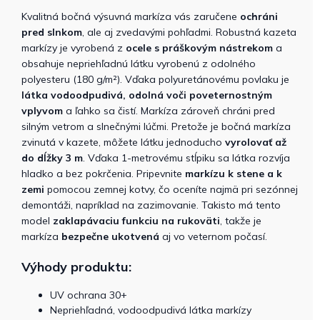
Kvalitná bočná výsuvná markíza vás zaručene
ochráni
pred slnkom
, ale aj zvedavými pohľadmi. Robustná kazeta
markízy je vyrobená z
ocele s práškovým nástrekom
a
obsahuje nepriehľadnú látku vyrobenú z odolného
polyesteru (180 g/m²). Vďaka polyuretánovému povlaku je
látka
vodoodpudivá, odolná voči poveternostným
vplyvom
a ľahko sa čistí. Markíza zároveň chráni pred
silným vetrom a slnečnými lúčmi. Pretože je bočná markíza
zvinutá v kazete, môžete látku jednoducho
vyrolovať až
do dĺžky 3 m
.
Vďaka 1-metrovému stĺpiku sa látka rozvíja
hladko a bez pokrčenia. Pripevnite
markízu k stene a k
zemi
pomocou zemnej kotvy, čo oceníte najmä pri sezónnej
demontáži, napríklad na zazimovanie. Takisto má tento
model
zaklapávaciu funkciu na rukoväti
, takže je
markíza
bezpečne ukotvená
aj vo veternom počasí.
Výhody produktu:
UV ochrana 30+
Nepriehľadná, vodoodpudivá látka markízy