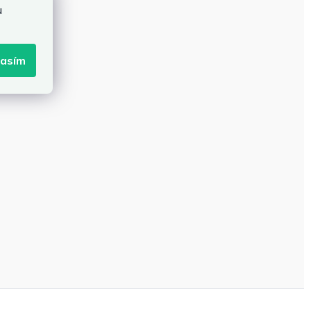
u
lasím