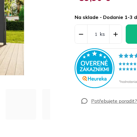
Jednotková
cena:
Na sklade - Dodanie 1-3 d