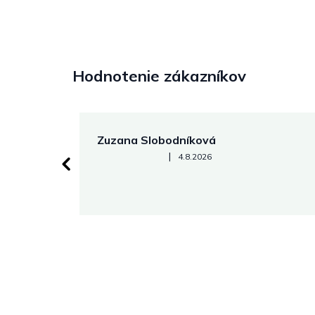
Hodnotenie zákazníkov
Zuzana Slobodníková
Hodnotenie obchodu je 5 z 5 hviezdičiek.
|
4.8.2026
 stránke.