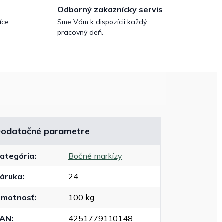
Odborný zakaznícky servis
íce
Sme Vám k dispozícii každý
pracovný deň.
odatočné parametre
ategória
:
Bočné markízy
áruka
:
24
motnosť
:
100 kg
EAN
:
4251779110148