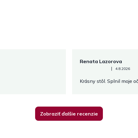
Renata Lazorova
Hodnotenie obchodu je 5 z 
|
4.8.2026
Krásny stôl. Splnil moje 
Zobraziť ďalšie recenzie