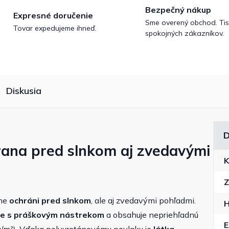
Bezpečný nákup
Expresné doručenie
Sme overený obchod. Tis
Tovar expedujeme ihneď.
spokojných zákazníkov.
Diskusia
D
rana pred slnkom aj
zvedavými
K
Z
ene
ochráni pred slnkom
, ale aj zvedavými pohľadmi.
H
e s práškovým nástrekom
a obsahuje nepriehľadnú