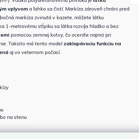
g/m²). Vďaka polyuretánovému povlaku je
látka
ným vplyvom
a ľahko sa čistí. Markíza zároveň chráni pred
 bočná markíza zvinutá v kazete, môžete látku
a 1-metrovému stĺpiku sa látka rozvíja hladko a bez
zemi
pomocou zemnej kotvy, čo oceníte najmä pri
nie. Takisto má tento model
zaklapávaciu funkciu na
ená
aj vo veternom počasí.
kízy
nu
bo na stenu