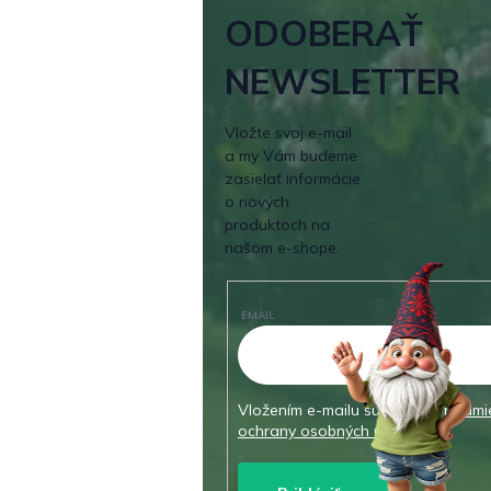
ODOBERAŤ
NEWSLETTER
Vložte svoj e-mail
a my Vám budeme
zasielať informácie
o nových
produktoch na
našom e-shope.
EMAIL
Vložením e-mailu súhlasíte s
podmi
ochrany osobných údajov