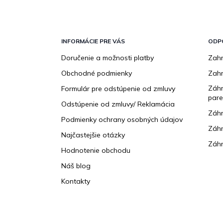
Z
á
p
INFORMÁCIE PRE VÁS
ODP
ä
Doručenie a možnosti platby
Zahr
t
Obchodné podmienky
Zah
i
e
Záhr
Formulár pre odstúpenie od zmluvy
pare
Odstúpenie od zmluvy/ Reklamácia
Záhr
Podmienky ochrany osobných údajov
Záhr
Najčastejšie otázky
Záhr
Hodnotenie obchodu
Náš blog
Kontakty