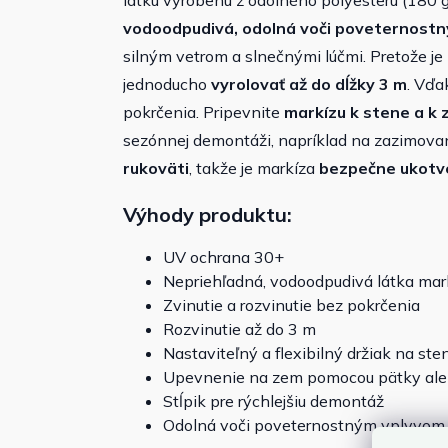
látku vyrobenú z odolného polyesteru (180 
vodoodpudivá, odolná voči poveternost
silným vetrom a slnečnými lúčmi. Pretože je
jednoducho
vyrolovať až do dĺžky 3 m
.
Vďak
pokrčenia. Pripevnite
markízu k stene a k 
sezónnej demontáži, napríklad na zazimova
rukoväti
, takže je markíza
bezpečne ukotv
Výhody produktu:
UV ochrana 30+
Nepriehľadná, vodoodpudivá látka mar
Zvinutie a rozvinutie bez pokrčenia
Rozvinutie až do 3 m
Nastaviteľný a flexibilný držiak na ste
Upevnenie na zem pomocou pätky ale
Stĺpik pre rýchlejšiu demontáž
Odolná voči poveternostným vplyvom