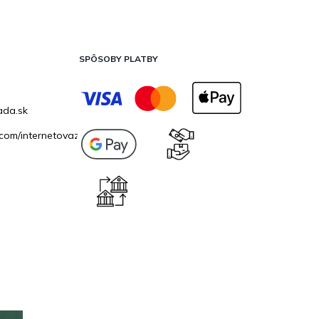
SPÔSOBY PLATBY
ada.sk
com/internetovazahrada.sk/