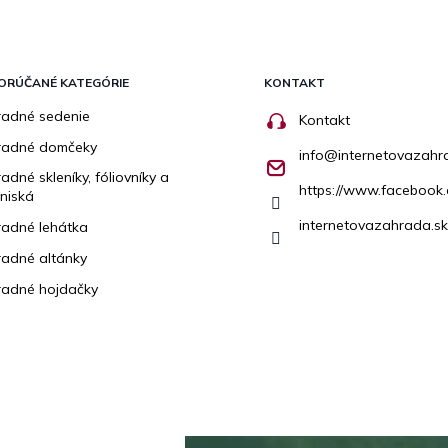
ORÚČANÉ KATEGÓRIE
KONTAKT
adné sedenie
Kontakt
radné domčeky
info
@
internetovazahr
adné skleníky, fóliovníky a
https://www.facebook.
niská
internetovazahrada.sk
adné lehátka
adné altánky
adné hojdačky