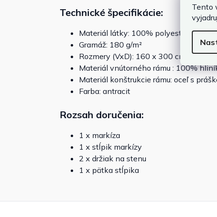
Tento 
Technické špecifikácie:
vyjadru
Materiál látky: 100% polyester
Nas
Gramáž: 180 g/m²
Rozmery (VxD): 160 x 300 cm
Materiál vnútorného rámu : 100% hliní
Materiál konštrukcie rámu: oceľ s prá
Farba: antracit
Rozsah doručenia:
1 x markíza
1 x stĺpik markízy
2 x držiak na stenu
1 x pätka stĺpika