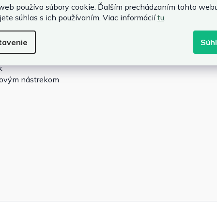
web používa súbory cookie. Ďalším prechádzaním tohto web
jete súhlas s ich používaním. Viac informácií
tu
.
tavenie
Súh
k
škovým nástrekom