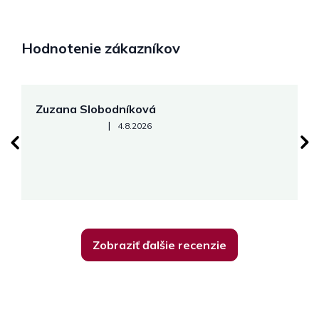
Hodnotenie zákazníkov
Zuzana Slobodníková
R
Hodnotenie obchodu je 5 z 5 hviezdičiek.
|
4.8.2026
su
K
Zobraziť ďalšie recenzie