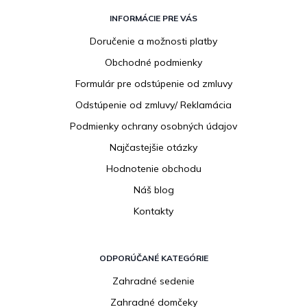
Z
á
INFORMÁCIE PRE VÁS
p
Doručenie a možnosti platby
ä
Obchodné podmienky
t
i
Formulár pre odstúpenie od zmluvy
e
Odstúpenie od zmluvy/ Reklamácia
Podmienky ochrany osobných údajov
Najčastejšie otázky
Hodnotenie obchodu
Náš blog
Kontakty
ODPORÚČANÉ KATEGÓRIE
Zahradné sedenie
Zahradné domčeky