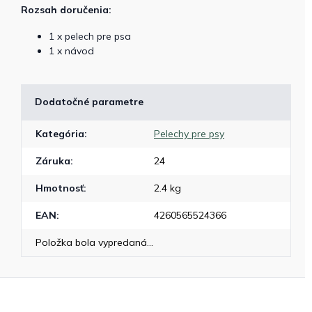
Rozsah doručenia:
1 x pelech pre psa
1 x návod
Dodatočné parametre
Kategória
:
Pelechy pre psy
Záruka
:
24
Hmotnosť
:
2.4 kg
EAN
:
4260565524366
Položka bola vypredaná…