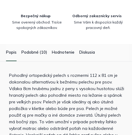
Bezpečný nákup
Odborný zakaznícky servis
Sme overený obchod. Tisíce
Sme Vám k dispozícii každý
spokojných zákazníkov.
pracovný deň.
Popis
Podobné (10)
Hodnotenie
Diskusia
Pohodlný ortopedický pelech s rozmermi 112 x 81 cm je
dokonalou alternatívou k bežnému pelechu pre psov.
Vďaka 8cm hrubému jadru z peny s vysokou hustotou slúži
hranatý pelech ako pohodlné miesto na ležanie a spánok
pre veľkých psov. Pelech je však ideálny aj ako útulná
podložka v klietke alebo búde pre psa. Pelech je možné
použiť aj pre mačky a iné domáce zvieratá. Útulný pelech
má bočný zips. To vám umožní v prípade potreby ľahko
vybrať matrac alebo odstrániť poťah na každodenné
čistenie. Vonkajší poťah sa dá ľahko prať ručne alebo v