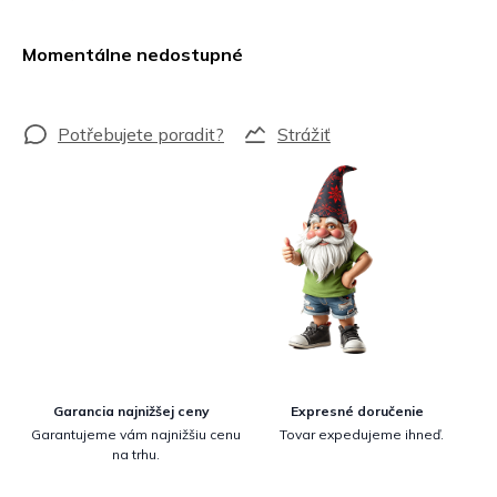
Jednotková
cena:
Momentálne nedostupné
Strážiť
Garancia najnižšej ceny
Expresné doručenie
Garantujeme vám najnižšiu cenu
Tovar expedujeme ihneď.
na trhu.