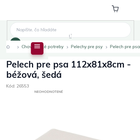
Prejsť
na
Nákupný
obsah
košík
Hľadať
Domov
Chovateľské potreby
Pelechy pre psy
Pelech pre ps
Pelech pre psa 112x81x8cm -
béžová, šedá
Kód:
26553
PRIEMERNÉ
NEOHODNOTENÉ
HODNOTENIE
PRODUKTU
JE
0,0
Z
5
HVIEZDIČIEK.