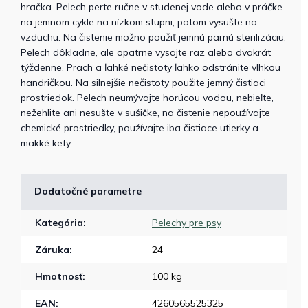
hračka. Pelech perte ručne v studenej vode alebo v práčke
na jemnom cykle na nízkom stupni, potom vysušte na
vzduchu. Na čistenie možno použiť jemnú parnú sterilizáciu.
Pelech dôkladne, ale opatrne vysajte raz alebo dvakrát
týždenne. Prach a ľahké nečistoty ľahko odstránite vlhkou
handričkou. Na silnejšie nečistoty použite jemný čistiaci
prostriedok. Pelech neumývajte horúcou vodou, nebieľte,
nežehlite ani nesušte v sušičke, na čistenie nepoužívajte
chemické prostriedky, používajte iba čistiace utierky a
mäkké kefy.
Dodatočné parametre
Kategória
:
Pelechy pre psy
Záruka
:
24
Hmotnosť
:
100 kg
EAN
:
4260565525325