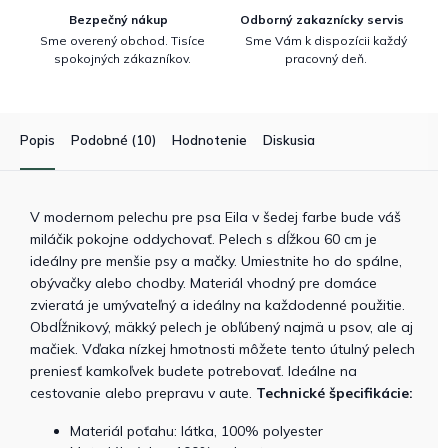
Bezpečný nákup
Odborný zakaznícky servis
Sme overený obchod. Tisíce
Sme Vám k dispozícii každý
spokojných zákazníkov.
pracovný deň.
Popis
Podobné (10)
Hodnotenie
Diskusia
V modernom pelechu pre psa Eila v šedej farbe bude váš
miláčik pokojne oddychovať. Pelech s dĺžkou 60 cm je
ideálny pre menšie psy a mačky. Umiestnite ho do spálne,
obývačky alebo chodby. Materiál vhodný pre domáce
zvieratá je umývateľný a ideálny na každodenné použitie.
Obdĺžnikový, mäkký pelech je obľúbený najmä u psov, ale aj
mačiek. Vďaka nízkej hmotnosti môžete tento útulný pelech
preniesť kamkoľvek budete potrebovať. Ideálne na
cestovanie alebo prepravu v aute.
Technické špecifikácie:
Materiál poťahu: látka, 100% polyester