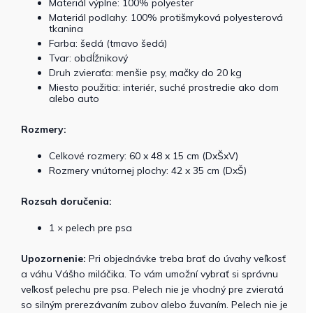
Materiál výplne: 100% polyester
Materiál podlahy: 100% protišmyková polyesterová
tkanina
Farba: šedá (tmavo šedá)
Tvar: obdĺžnikový
Druh zvieraťa: menšie psy, mačky do 20 kg
Miesto použitia: interiér, suché prostredie ako dom
alebo auto
Rozmery:
Celkové rozmery: 60 x 48 x 15 cm (DxŠxV)
Rozmery vnútornej plochy: 42 x 35 cm (DxŠ)
Rozsah doručenia:
1 × pelech pre psa
Upozornenie:
Pri objednávke treba brať do úvahy veľkosť
a váhu Vášho miláčika. To vám umožní vybrať si správnu
veľkosť pelechu pre psa. Pelech nie je vhodný pre zvieratá
so silným prerezávaním zubov alebo žuvaním. Pelech nie je