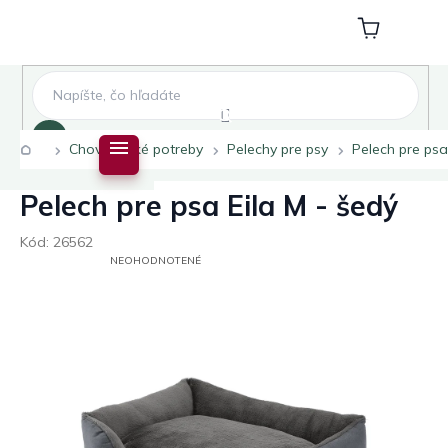
Prejsť
na
Nákupný
obsah
košík
Hľadať
Domov
Chovateľské potreby
Pelechy pre psy
Pelech pre psa
Pelech pre psa Eila M - šedý
Kód:
26562
PRIEMERNÉ
NEOHODNOTENÉ
HODNOTENIE
PRODUKTU
JE
0,0
Z
5
HVIEZDIČIEK.