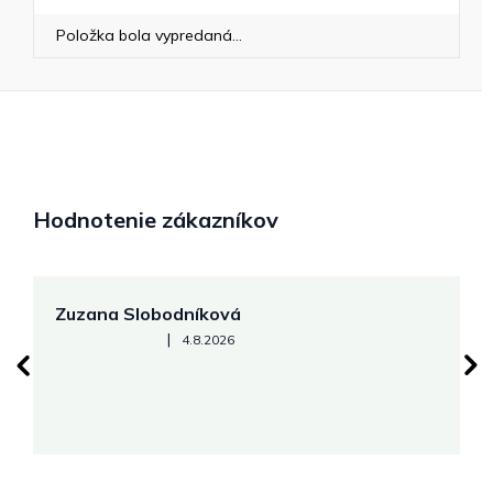
Položka bola vypredaná…
Hodnotenie zákazníkov
Zuzana Slobodníková
R
Hodnotenie obchodu je 5 z 5 hviezdičiek.
|
4.8.2026
su
K