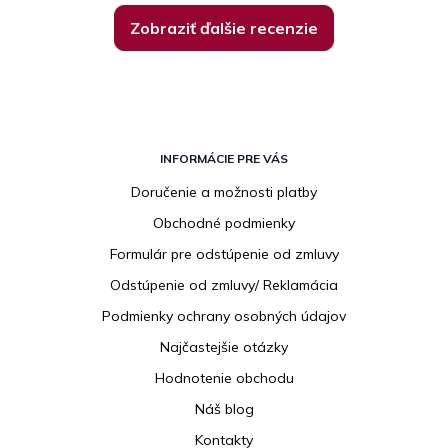
Zobraziť ďalšie recenzie
Z
á
INFORMÁCIE PRE VÁS
p
Doručenie a možnosti platby
ä
Obchodné podmienky
t
i
Formulár pre odstúpenie od zmluvy
e
Odstúpenie od zmluvy/ Reklamácia
Podmienky ochrany osobných údajov
Najčastejšie otázky
Hodnotenie obchodu
Náš blog
Kontakty