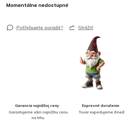
cena:
Momentálne nedostupné
Strážiť
Garancia najnižšej ceny
Expresné doručenie
Garantujeme vám najnižšiu cenu
Tovar expedujeme ihneď.
na trhu.