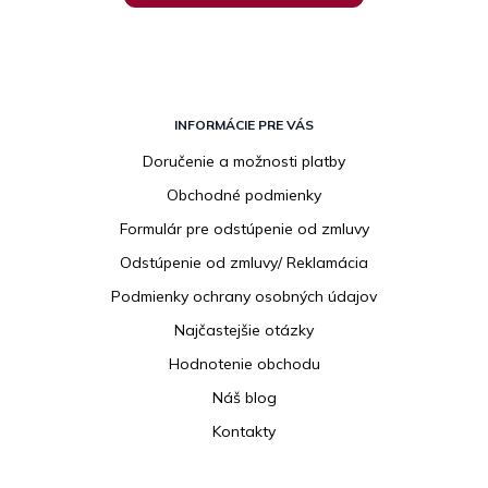
Z
á
INFORMÁCIE PRE VÁS
p
Doručenie a možnosti platby
ä
Obchodné podmienky
t
i
Formulár pre odstúpenie od zmluvy
e
Odstúpenie od zmluvy/ Reklamácia
Podmienky ochrany osobných údajov
Najčastejšie otázky
Hodnotenie obchodu
Náš blog
Kontakty