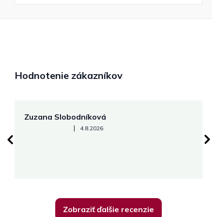
Hodnotenie zákazníkov
Zuzana Slobodníková
R
Hodnotenie obchodu je 5 z 5 hviezdičiek.
|
4.8.2026
su
K
Zobraziť ďalšie recenzie