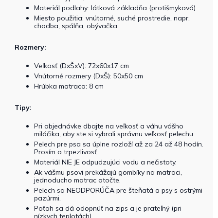
Materiál podlahy: látková základňa (protišmyková)
Miesto použitia: vnútorné, suché prostredie, napr.
chodba, spálňa, obývačka
Rozmery:
Veľkosť (DxŠxV): 72x60x17 cm
Vnútorné rozmery (DxŠ): 50x50 cm
Hrúbka matraca: 8 cm
Tipy:
Pri objednávke dbajte na veľkosť a váhu vášho
miláčika, aby ste si vybrali správnu veľkosť pelechu.
Pelech pre psa sa úplne rozloží až za 24 až 48 hodín.
Prosím o trpezlivosť.
Materiál NIE JE odpudzujúci vodu a nečistoty.
Ak vášmu psovi prekážajú gombíky na matraci,
jednoducho matrac otočte.
Pelech sa NEODPORÚČA pre šteňatá a psy s ostrými
pazúrmi.
Poťah sa dá odopnúť na zips a je prateľný (pri
nízkych teplotách).