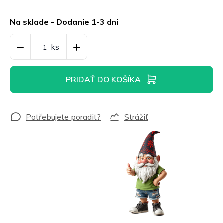
Jednotková
cena:
Na sklade - Dodanie 1-3 dni
PRIDAŤ DO KOŠÍKA
Strážiť