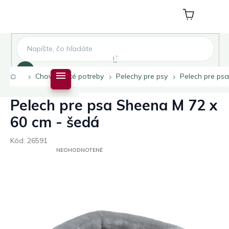
Prejsť
na
Nákupný
obsah
košík
Hľadať
Domov
Chovateľské potreby
Pelechy pre psy
Pelech pre ps
Pelech pre psa Sheena M 72 x
60 cm - šedá
Kód:
26591
PRIEMERNÉ
NEOHODNOTENÉ
HODNOTENIE
PRODUKTU
JE
0,0
Z
5
HVIEZDIČIEK.