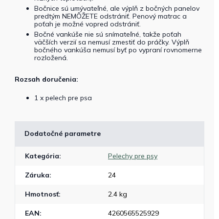
Bočnice sú umývateľné, ale výplň z bočných panelov
predtým NEMÔŽETE odstrániť. Penový matrac a
poťah je možné vopred odstrániť.
Bočné vankúše nie sú snímateľné, takže poťah
väčších verzií sa nemusí zmestiť do práčky. Výplň
bočného vankúša nemusí byť po vypraní rovnomerne
rozložená.
Rozsah doručenia:
1 x pelech pre psa
Dodatočné parametre
Kategória
:
Pelechy pre psy
Záruka
:
24
Hmotnosť
:
2.4 kg
EAN
:
4260565525929