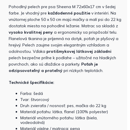
Pohodlný pelech pre psa Sheena M 72x60x17 cm v šedej
farbe. Je vhodný pre
každodenné použitie
v interiéri. Na
vnútornej ploche 50 x 50 cm majú mačky a malí psi do 22 kg
dostatok miesta na pohodlné ležanie. Matrac sa skladá z
vysoko kvalitnej peny
a ergonomicky sa prispôsobí telu.
Flanelová tkanina je príjemná na dotyk, poťah je plyšový a
hrejivý. Pelech zaujme svojim elegantným vzhľadom a
odolnosťou. Vďaka
protišmykovej látkovej základni
pelech bezpečne priľne k podlahe – užitočné na hladkých
povrchoch, ako sú dlaždice a parkety.
Poťah je
odzipsovateľný a prateľný
pri nízkych teplotách.
Technické špecifikácie:
Farba: šedá
Tvar: štvorcový
Druh zvieraťa / nosnosť: pes, mačka do 22 kg
Materiál poťahu: látka, flanel (100% polyester)
Materiál vnútorného poťahu: látka (biela,
vodeodolná)
Materiál výplne / matraca: pena