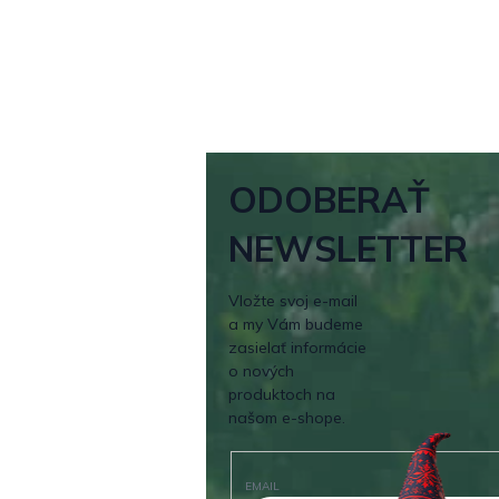
ODOBERAŤ
NEWSLETTER
Vložte svoj e-mail
a my Vám budeme
zasielať informácie
o nových
produktoch na
našom e-shope.
EMAIL