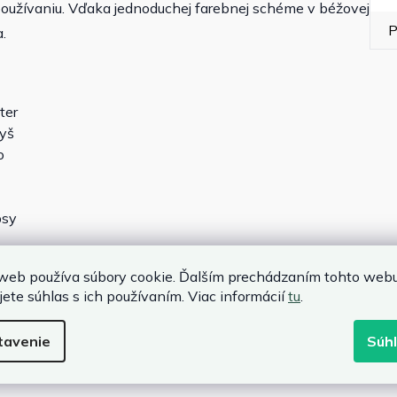
užívaniu. Vďaka jednoduchej farebnej schéme v béžovej
P
.
ter
lyš
o
psy
web používa súbory cookie. Ďalším prechádzaním tohto web
jete súhlas s ich používaním. Viac informácií
tu
.
tavenie
Súh