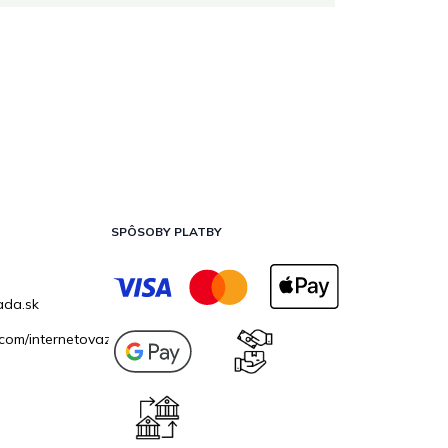
SPÔSOBY PLATBY
ada.sk
com/internetovazahrada.sk/