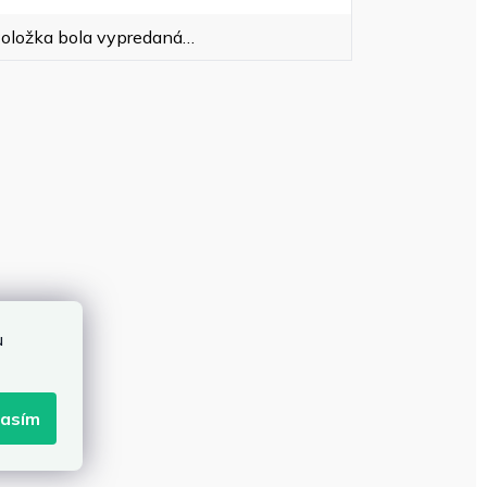
oložka bola vypredaná…
u
lasím