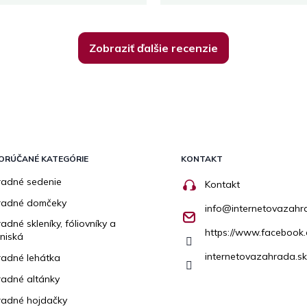
Zobraziť ďalšie recenzie
ORÚČANÉ KATEGÓRIE
KONTAKT
adné sedenie
Kontakt
radné domčeky
info
@
internetovazahr
adné skleníky, fóliovníky a
https://www.facebook.
niská
internetovazahrada.sk
adné lehátka
adné altánky
adné hojdačky