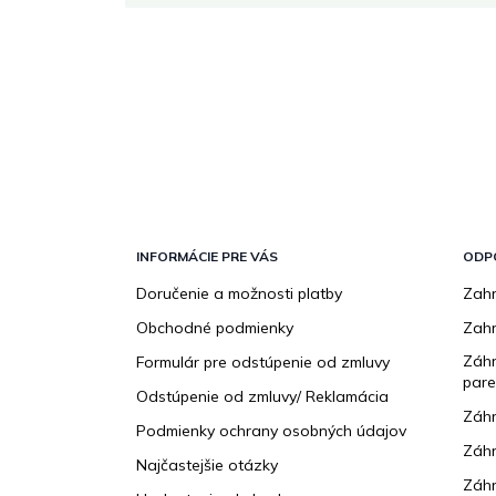
Z
á
p
INFORMÁCIE PRE VÁS
ODP
ä
Doručenie a možnosti platby
Zahr
t
Obchodné podmienky
Zah
i
e
Záhr
Formulár pre odstúpenie od zmluvy
pare
Odstúpenie od zmluvy/ Reklamácia
Záhr
Podmienky ochrany osobných údajov
Záhr
Najčastejšie otázky
Záhr