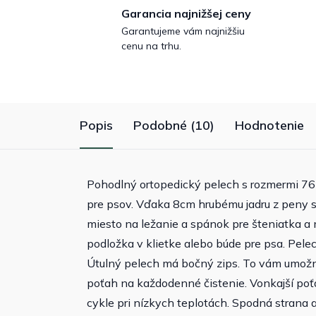
Garancia najnižšej ceny
Garantujeme vám najnižšiu
cenu na trhu.
Popis
Podobné (10)
Hodnotenie
Pohodlný ortopedický pelech s rozmermi 76
pre psov. Vďaka 8cm hrubému jadru z peny s
miesto na ležanie a spánok pre šteniatka a 
podložka v klietke alebo búde pre psa. Pele
Útulný pelech má bočný zips. To vám umožní
poťah na každodenné čistenie. Vonkajší poť
cykle pri nízkych teplotách. Spodná strana 