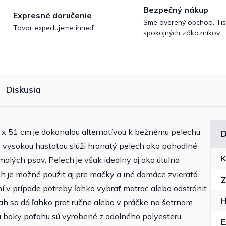
Bezpečný nákup
Expresné doručenie
Sme overený obchod. Tis
Tovar expedujeme ihneď.
spokojných zákazníkov.
Diskusia
 x 51 cm je dokonalou alternatívou k bežnému pelechu
D
 vysokou hustotou slúži hranatý pelech ako pohodlné
K
malých psov. Pelech je však ideálny aj ako útulná
ch je možné použiť aj pre mačky a iné domáce zvieratá.
Z
 v prípade potreby ľahko vybrať matrac alebo odstrániť
H
ah sa dá ľahko prať ručne alebo v práčke na šetrnom
a boky poťahu sú vyrobené z odolného polyesteru.