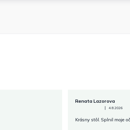
Renata Lazorova
Hodnotenie obchodu je 5 z 
|
4.8.2026
Krásny stôl. Splnil moje 