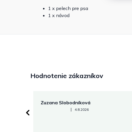
1 x pelech pre psa
1 x návod
Hodnotenie zákazníkov
Zuzana Slobodníková
Hodnotenie obchodu je 5 z 5 hviezdičiek.
|
4.8.2026
 stránke.