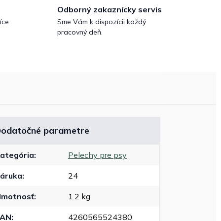
Odborný zakaznícky servis
íce
Sme Vám k dispozícii každý
pracovný deň.
odatočné parametre
ategória
:
Pelechy pre psy
áruka
:
24
motnosť
:
1.2 kg
EAN
:
4260565524380