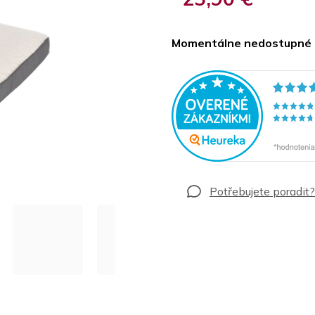
Jednotková
cena:
Momentálne nedostupné