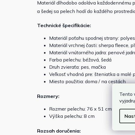
Materiál dlhodobo odoláva každodennému po
a šedej sa pelech hodí do každého prostredia
Technické špecifikácie:
Materiál poťahu spodnej strany: polyes
Materiál vrchnej časti: sherpa fleece, p
Materiál vnútorného jadra: penové jadr
Farba pelechu: béžová, šedá
Druh zvieraťa: pes, mačka
Veľkosť vhodná pre: šteniatka a malé 
Miesto použitia: doma / na cestách
Tento 
Rozmery:
vyjadru
Rozmer pelechu: 76 x 51 cm
Nas
Výška pelechu: 8 cm
Rozsah doručenia: