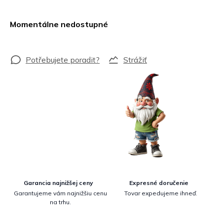
Jednotková
cena:
Momentálne nedostupné
Strážiť
Garancia najnižšej ceny
Expresné doručenie
Garantujeme vám najnižšiu cenu
Tovar expedujeme ihneď.
na trhu.