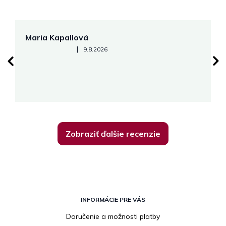
Maria Kapallová
J
Hodnotenie obchodu je 5 z 5 hviezdičiek.
|
9.8.2026
Zobraziť ďalšie recenzie
Z
á
INFORMÁCIE PRE VÁS
p
Doručenie a možnosti platby
ä