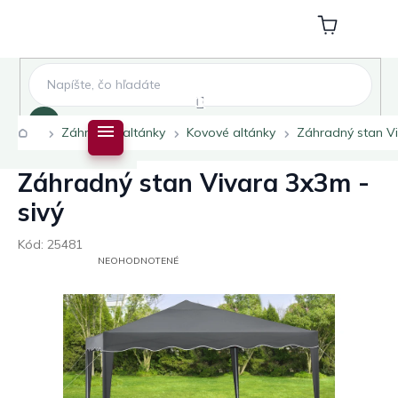
Prejsť
na
Nákupný
obsah
košík
Hľadať
Domov
Záhradné altánky
Kovové altánky
Záhradný stan Vi
Záhradný stan Vivara 3x3m -
sivý
Kód:
25481
PRIEMERNÉ
NEOHODNOTENÉ
HODNOTENIE
PRODUKTU
JE
0,0
Z
5
HVIEZDIČIEK.