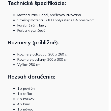
Technické špecifikácie:
Materiál rámu: oceľ, práškovo lakovaná
Strešný materiál: 210D polyester s PA povlakom
Farebný rám: biely
Farba krytu: šedá
Rozmery (približné):
Rozmery odkvapu: 260 x 260 cm
Rozmery podlahy: 300 x 300 cm
Výška: 250 cm
Rozsah doručenia:
1 x pavilón
1 x taška
8 x kolíkov
4 x laná
1 x návod