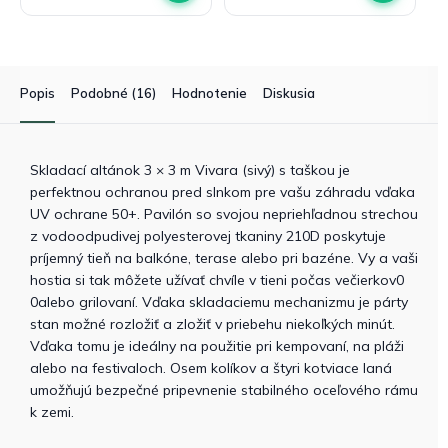
Popis
Podobné (16)
Hodnotenie
Diskusia
Skladací altánok 3 × 3 m Vivara (sivý) s taškou je
perfektnou ochranou pred slnkom pre vašu záhradu vďaka
UV ochrane 50+.
Pavilón so svojou nepriehľadnou strechou
z vodoodpudivej polyesterovej tkaniny 210D poskytuje
príjemný tieň na balkóne, terase alebo pri bazéne.
Vy a vaši
hostia si tak môžete užívať chvíle v tieni počas večierkov0
0alebo grilovaní.
Vďaka skladaciemu mechanizmu je párty
stan možné rozložiť a zložiť v priebehu niekoľkých minút.
Vďaka tomu je ideálny na použitie pri kempovaní, na pláži
alebo na festivaloch.
Osem kolíkov a štyri kotviace laná
umožňujú bezpečné pripevnenie stabilného oceľového rámu
k zemi.