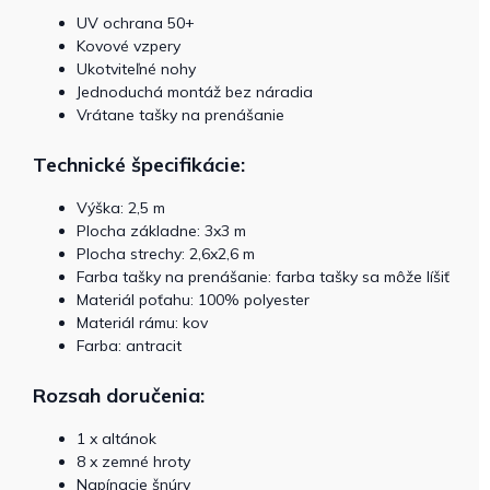
UV ochrana 50+
Kovové vzpery
Ukotviteľné nohy
Jednoduchá montáž bez náradia
Vrátane tašky na prenášanie
Technické špecifikácie:
Výška: 2,5 m
Plocha základne: 3x3 m
Plocha strechy: 2,6x2,6 m
Farba tašky na prenášanie: farba tašky sa môže líšiť
Materiál poťahu: 100% polyester
Materiál rámu: kov
Farba: antracit
Rozsah doručenia:
1 x altánok
8 x zemné hroty
Napínacie šnúry