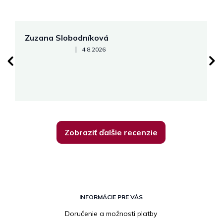
Zuzana Slobodníková
R
Hodnotenie obchodu je 5 z 5 hviezdičiek.
|
4.8.2026
su
K
Zobraziť ďalšie recenzie
Z
á
INFORMÁCIE PRE VÁS
p
Doručenie a možnosti platby
ä