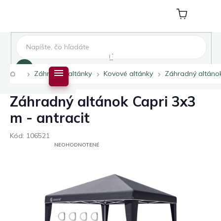
Prejsť
na
Nákupný
obsah
košík
Hľadať
Domov
Záhradné altánky
Kovové altánky
Záhradný altánok
Záhradný altánok Capri 3x3
m - antracit
Kód:
106521
PRIEMERNÉ
NEOHODNOTENÉ
HODNOTENIE
PRODUKTU
JE
0,0
Z
5
HVIEZDIČIEK.