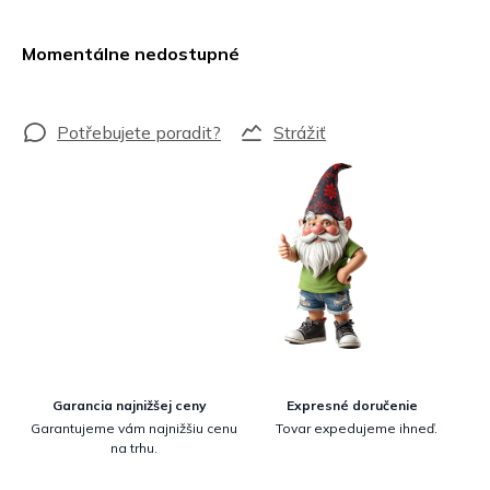
Jednotková
cena:
Momentálne nedostupné
Strážiť
Garancia najnižšej ceny
Expresné doručenie
Garantujeme vám najnižšiu cenu
Tovar expedujeme ihneď.
na trhu.