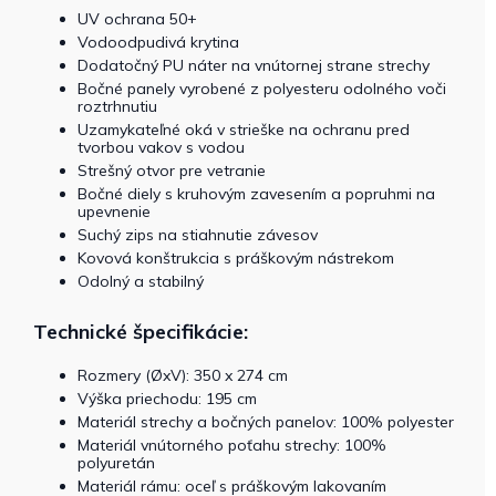
UV ochrana 50+
Vodoodpudivá krytina
Dodatočný PU náter na vnútornej strane strechy
Bočné panely vyrobené z polyesteru odolného voči
roztrhnutiu
Uzamykateľné oká v strieške na ochranu pred
tvorbou vakov s vodou
Strešný otvor pre vetranie
Bočné diely s kruhovým zavesením a popruhmi na
upevnenie
Suchý zips na stiahnutie závesov
Kovová konštrukcia s práškovým nástrekom
Odolný a stabilný
Technické špecifikácie:
Rozmery (ØxV): 350 x 274 cm
Výška priechodu: 195 cm
Materiál strechy a bočných panelov: 100% polyester
Materiál vnútorného poťahu strechy: 100%
polyuretán
Materiál rámu: oceľ s práškovým lakovaním