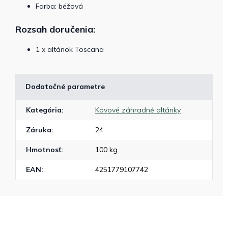
Farba: béžová
Rozsah do
ručenia:
1 x altánok Toscana
Dodatočné parametre
Kategória
:
Kovové záhradné altánky
Záruka
:
24
Hmotnosť
:
100 kg
EAN
:
4251779107742