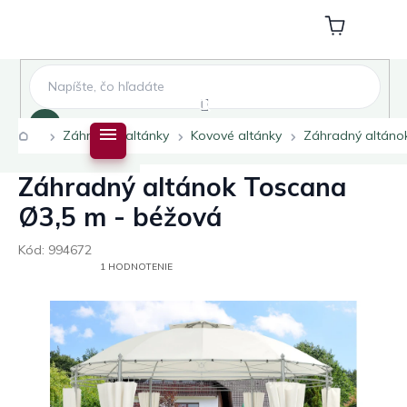
Prejsť
na
Nákupný
obsah
košík
Hľadať
Domov
Záhradné altánky
Kovové altánky
Záhradný altáno
Záhradný altánok Toscana
Ø3,5 m - béžová
Kód:
994672
PRIEMERNÉ
1 HODNOTENIE
HODNOTENIE
PRODUKTU
JE
5,0
Z
5
HVIEZDIČIEK.