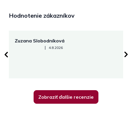
Hodnotenie zákazníkov
Zuzana Slobodníková
R
Hodnotenie obchodu je 5 z 5 hviezdičiek.
|
4.8.2026
su
K
Zobraziť ďalšie recenzie
Z