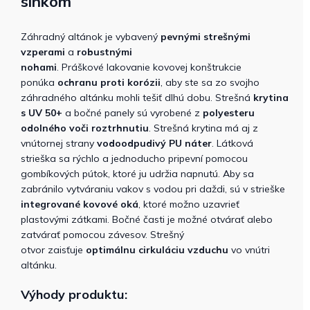
slnkom
Záhradný altánok je vybavený
pevnými strešnými
vzperami
a
robustnými
nohami
. Práškové lakovanie kovovej konštrukcie
ponúka
ochranu proti korózii
, aby ste sa zo svojho
záhradného altánku mohli tešiť dlhú dobu. Strešná
krytina
s UV 50+
a bočné panely sú vyrobené z
polyesteru
odolného voči roztrhnutiu
. Strešná krytina má aj z
vnútornej strany
vodoodpudivý PU náter
. Látková
strieška sa rýchlo a jednoducho pripevní pomocou
gombíkových pútok, ktoré ju udržia napnutú. Aby sa
zabránilo vytváraniu vakov s vodou pri daždi, sú v strieške
integrované kovové oká
, ktoré možno uzavrieť
plastovými zátkami. Bočné časti je možné otvárať alebo
zatvárať pomocou závesov. Strešný
otvor
zaisťuje
optimálnu cirkuláciu vzduchu
vo vnútri
altánku.
Výhody produktu: