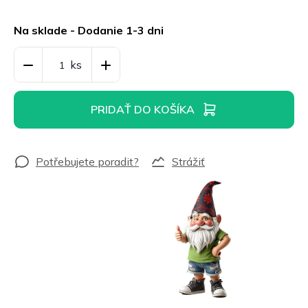
Jednotková
cena:
Na sklade - Dodanie 1-3 dni
PRIDAŤ DO KOŠÍKA
Strážiť