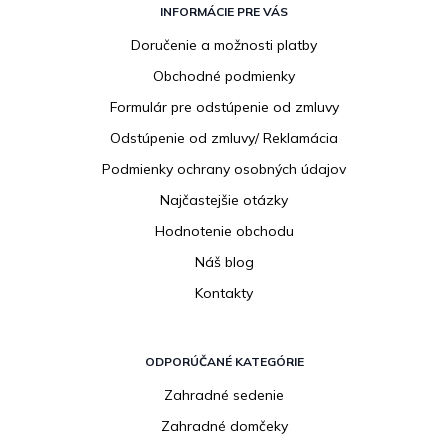
á
INFORMÁCIE PRE VÁS
p
Doručenie a možnosti platby
ä
Obchodné podmienky
t
i
Formulár pre odstúpenie od zmluvy
e
Odstúpenie od zmluvy/ Reklamácia
Podmienky ochrany osobných údajov
Najčastejšie otázky
Hodnotenie obchodu
Náš blog
Kontakty
ODPORÚČANÉ KATEGÓRIE
Zahradné sedenie
Zahradné domčeky