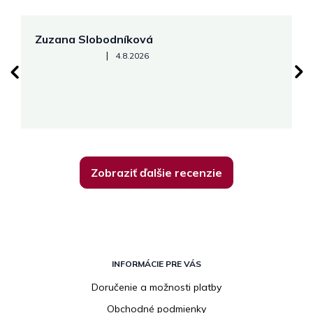
Zuzana Slobodníková
R
Hodnotenie obchodu je 5 z 5 hviezdičiek.
|
4.8.2026
su
K
Zobraziť ďalšie recenzie
Z
á
INFORMÁCIE PRE VÁS
p
Doručenie a možnosti platby
ä
Obchodné podmienky
t