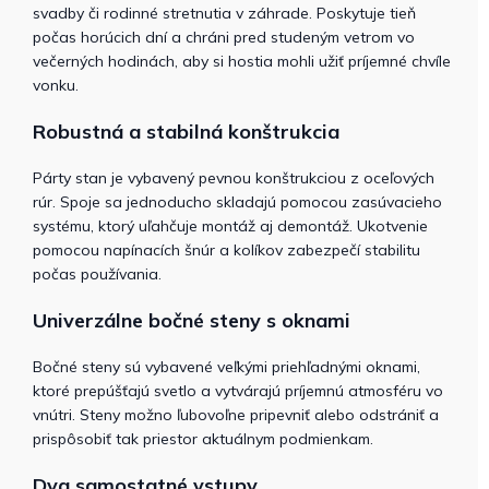
svadby či rodinné stretnutia v záhrade. Poskytuje tieň
počas horúcich dní a chráni pred studeným vetrom vo
večerných hodinách, aby si hostia mohli užiť príjemné chvíle
vonku.
Robustná a stabilná konštrukcia
Párty stan je vybavený pevnou konštrukciou z oceľových
rúr. Spoje sa jednoducho skladajú pomocou zasúvacieho
systému, ktorý uľahčuje montáž aj demontáž. Ukotvenie
pomocou napínacích šnúr a kolíkov zabezpečí stabilitu
počas používania.
Univerzálne bočné steny s oknami
Bočné steny sú vybavené veľkými priehľadnými oknami,
ktoré prepúšťajú svetlo a vytvárajú príjemnú atmosféru vo
vnútri. Steny možno ľubovoľne pripevniť alebo odstrániť a
prispôsobiť tak priestor aktuálnym podmienkam.
Dva samostatné vstupy