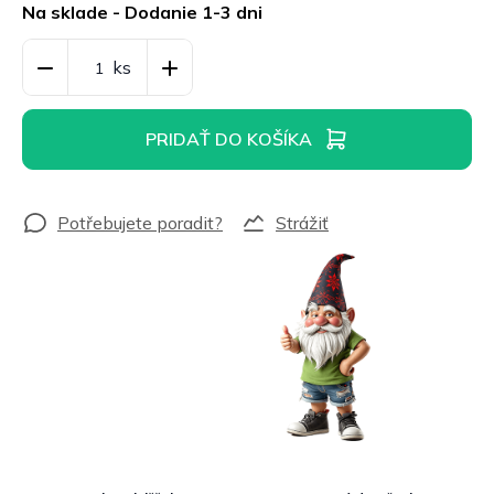
cena:
Na sklade - Dodanie 1-3 dni
PRIDAŤ DO KOŠÍKA
Strážiť