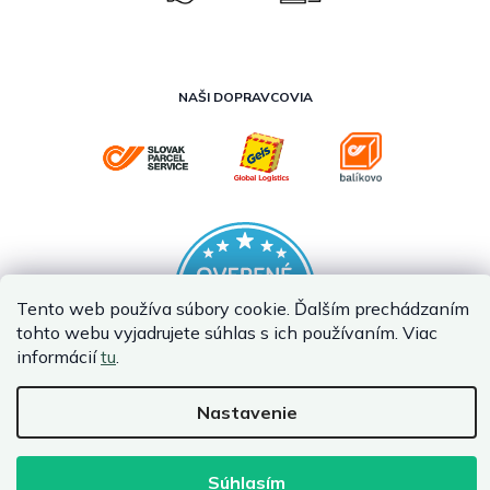
NAŠI DOPRAVCOVIA
Tento web používa súbory cookie. Ďalším prechádzaním
tohto webu vyjadrujete súhlas s ich používaním. Viac
informácií
tu
.
Nastavenie
Vytvoril Shoptet Premium
Copyright 2026
InternetovaZahrada.sk
. Všetky práva vyhradené.
Súhlasím