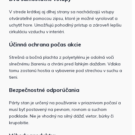
V strede krátkej aj dlhej strany sa nachádzajú vstupy
otvárateľné pomocou zipsu, ktoré je možné vyrolovať a
uchytiť hore. Umožňujú pohodlný prístup a zároveň lepšiu
cirkuláciu vzduchu v interiéri.
Účinná ochrana počas akcie
Strešná a bočná plachta z polyetylénu je odolná voči
slnečnému žiareniu a chráni pred ľahkým dažďom. Vďaka
tomu zostanú hostia a vybavenie pod strechou v suchu a
tieni.
Bezpečnostné odporúčania
Párty stan je určený na používanie v priaznivom počasí a
musí byť postavený na pevnom, rovnom a suchom
podklade. Nie je vhodný na silný dážď, vietor, búrky či
krupobitie.