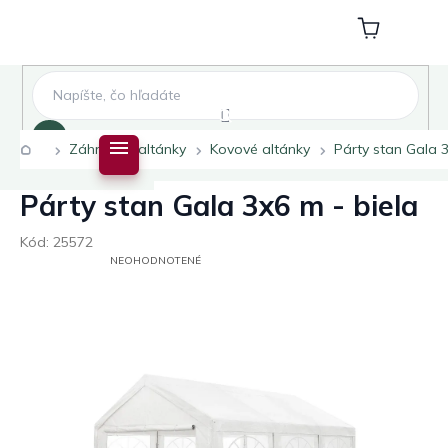
Prejsť
na
Nákupný
obsah
košík
Hľadať
Domov
Záhradné altánky
Kovové altánky
Párty stan Gala 3
Párty stan Gala 3x6 m - biela
Kód:
25572
PRIEMERNÉ
NEOHODNOTENÉ
HODNOTENIE
PRODUKTU
JE
0,0
Z
5
HVIEZDIČIEK.