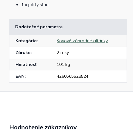
1 x párty stan
Dodatočné parametre
Kategória
:
Kovové záhradné altánky
Záruka
:
2 roky
Hmotnosť
:
101 kg
EAN
:
4260565528524
Hodnotenie zákazníkov