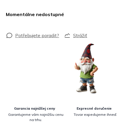
Jednotková
cena:
Momentálne nedostupné
Strážiť
Garancia najnižšej ceny
Expresné doručenie
Garantujeme vám najnižšiu cenu
Tovar expedujeme ihneď.
na trhu.