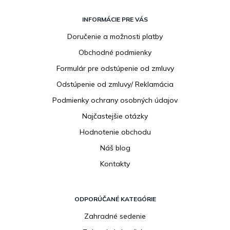
Z
á
INFORMÁCIE PRE VÁS
p
Doručenie a možnosti platby
ä
Obchodné podmienky
t
i
Formulár pre odstúpenie od zmluvy
e
Odstúpenie od zmluvy/ Reklamácia
Podmienky ochrany osobných údajov
Najčastejšie otázky
Hodnotenie obchodu
Náš blog
Kontakty
ODPORÚČANÉ KATEGÓRIE
Zahradné sedenie