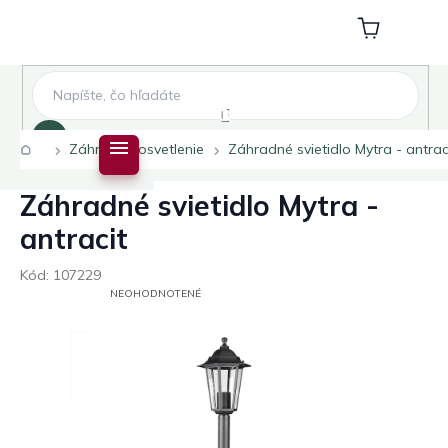
Prejsť
na
Nákupný
obsah
košík
Hľadať
Domov
Záhradné osvetlenie
Záhradné svietidlo Mytra - antrac
Záhradné svietidlo Mytra -
antracit
Kód:
107229
PRIEMERNÉ
NEOHODNOTENÉ
HODNOTENIE
PRODUKTU
JE
0,0
Z
5
HVIEZDIČIEK.