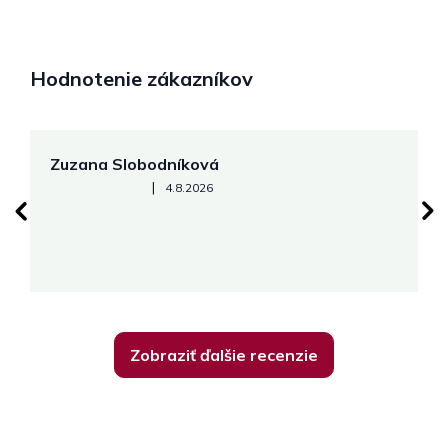
Hodnotenie zákazníkov
Zuzana Slobodníková
R
Hodnotenie obchodu je 5 z 5 hviezdičiek.
|
4.8.2026
su
K
Zobraziť ďalšie recenzie