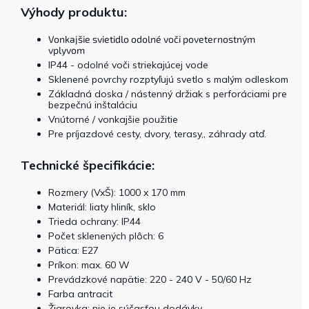
Výhody produktu:
Vonkajšie svietidlo odolné voči poveternostným
vplyvom
IP44 - odolné voči striekajúcej vode
Sklenené povrchy rozptyľujú svetlo s malým odleskom
Základná doska / nástenný držiak s perforáciami pre
bezpečnú inštaláciu
Vnútorné / vonkajšie použitie
Pre príjazdové cesty, dvory, terasy,, záhrady atď.
Technické špecifikácie:
Rozmery (VxŠ): 1000 x 170 mm
Materiál: liaty hliník, sklo
Trieda ochrany: IP44
Počet sklenených plôch: 6
Pätica: E27
Príkon: max. 60 W
Prevádzkové napätie: 220 - 240 V - 50/60 Hz
Farba antracit
Žiarovka: nie je súčasťou dodávky