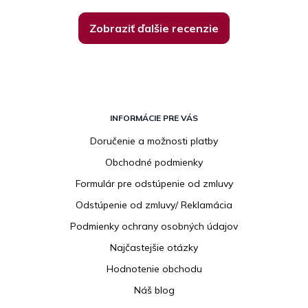
Zobraziť ďalšie recenzie
Z
á
INFORMÁCIE PRE VÁS
p
Doručenie a možnosti platby
ä
Obchodné podmienky
t
i
Formulár pre odstúpenie od zmluvy
e
Odstúpenie od zmluvy/ Reklamácia
Podmienky ochrany osobných údajov
Najčastejšie otázky
Hodnotenie obchodu
Náš blog