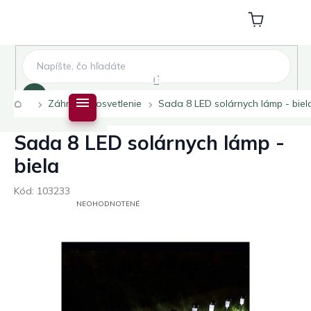
Prejsť
na
Nákupný
obsah
košík
Hľadať
Domov
Záhradné osvetlenie
Sada 8 LED solárnych lámp - biel
Sada 8 LED solárnych lámp -
biela
Kód:
103233
PRIEMERNÉ
NEOHODNOTENÉ
HODNOTENIE
PRODUKTU
JE
0,0
Z
5
HVIEZDIČIEK.