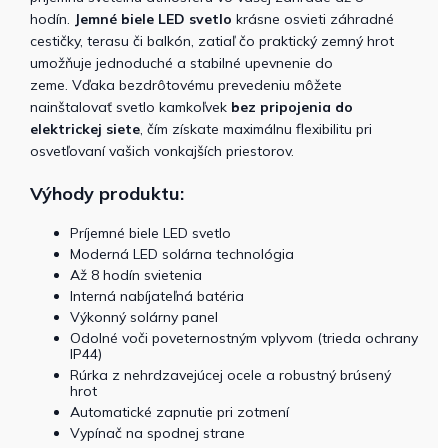
hodín.
Jemné biele LED svetlo
krásne osvieti záhradné
cestičky, terasu či balkón, zatiaľ čo praktický zemný hrot
umožňuje jednoduché a stabilné upevnenie do
zeme.
Vďaka bezdrôtovému prevedeniu môžete
nainštalovať svetlo kamkoľvek
bez pripojenia do
elektrickej siete
, čím získate maximálnu flexibilitu pri
osvetľovaní vašich vonkajších priestorov.
Výhody produktu:
Príjemné biele LED svetlo
Moderná LED solárna technológia
Až 8 hodín svietenia
Interná nabíjateľná batéria
Výkonný solárny panel
Odolné voči poveternostným vplyvom (trieda ochrany
IP44)
Rúrka z nehrdzavejúcej ocele a robustný brúsený
hrot
Automatické zapnutie pri zotmení
Vypínač na spodnej strane