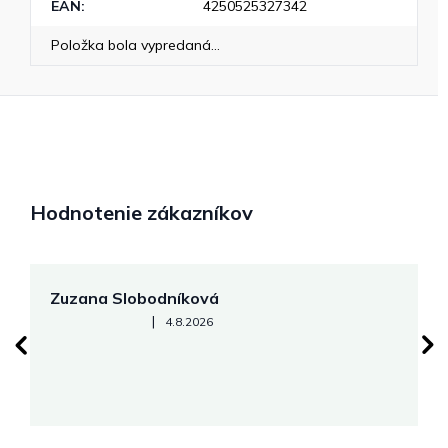
EAN
:
4250525327342
Položka bola vypredaná…
Hodnotenie zákazníkov
Zuzana Slobodníková
R
Hodnotenie obchodu je 5 z 5 hviezdičiek.
|
4.8.2026
su
K