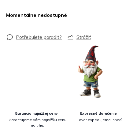
Jednotková
cena:
Momentálne nedostupné
Strážiť
Garancia najnižšej ceny
Expresné doručenie
Garantujeme vám najnižšiu cenu
Tovar expedujeme ihneď.
na trhu.