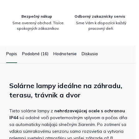
Bezpečný nákup
Odborný zakaznícky servis
Sme overený obchod. Tisíce
Sme Vám k dispozícii každý
spokojných zákazníkov.
pracovný deň.
Popis
Podobné (16)
Hodnotenie
Diskusia
Solárne lampy ideálne na záhradu,
terasu, trávnik a dvor
Tieto solárne lampy z
nehrdzavejúcej ocele s ochranou
IP44
sú odolné voči poveternostným vplyvom a počas dňa
sa automaticky nabíjajú slnečným žiarením. Po zotmení sa
vďaka súmrakovému senzoru samo rozsvietia a vytvoria
príjemnú svetelnú atmosféru vo vašej záhrade až 8