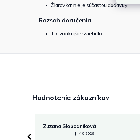
Žiarovka: nie je súčasťou dodávky
Rozsah doručenia:
1 x vonkajšie svietidlo
Hodnotenie zákazníkov
Zuzana Slobodníková
Hodnotenie obchodu je 5 z 5 hviezdičiek.
|
4.8.2026