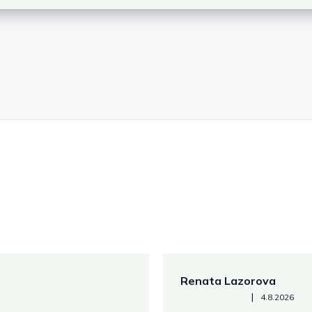
Renata Lazorova
Hodnotenie obchodu je 5 z 
|
4.8.2026