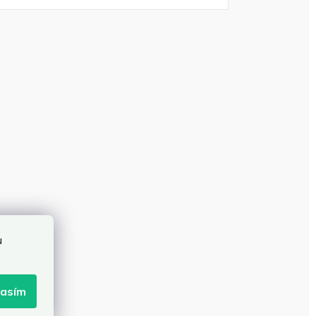
u
lasím