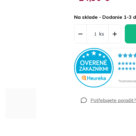
Jednotková
cena:
Na sklade - Dodanie 1-3 d