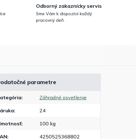
Odborný zakaznícky servis
íce
Sme Vám k dispozícii každý
pracovný deň.
odatočné parametre
ategória
:
Záhradné osvetlenie
áruka
:
24
motnosť
:
100 kg
EAN
:
4250525368802