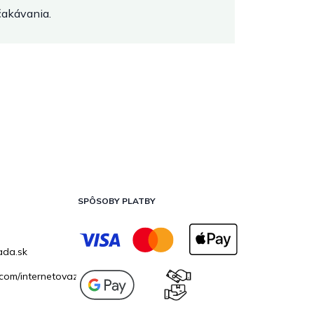
očakávania.
SPÔSOBY PLATBY
ada.sk
com/internetovazahrada.sk/