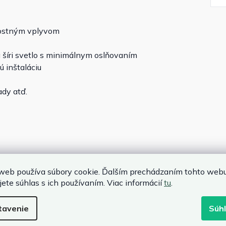
nostným vplyvom
la šíri svetlo s minimálnym oslňovaním
 inštaláciu
ady atď.
web používa súbory cookie. Ďalším prechádzaním tohto web
jete súhlas s ich používaním. Viac informácií
tu
.
tavenie
Súh
/60 Hz