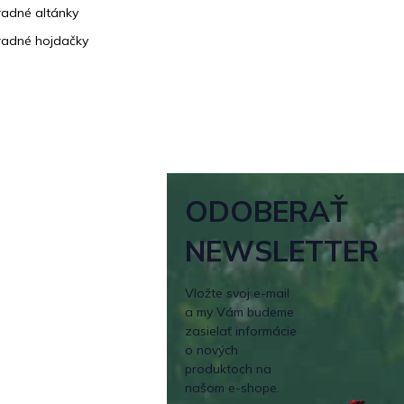
adné altánky
adné hojdačky
ODOBERAŤ
NEWSLETTER
Vložte svoj e-mail
a my Vám budeme
zasielať informácie
o nových
produktoch na
našom e-shope.