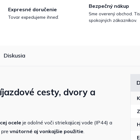
Bezpečný nákup
Expresné doručenie
Sme overený obchod. Tis
Tovar expedujeme ihneď.
spokojných zákazníkov.
Diskusia
D
íjazdové cesty, dvory a
K
Z
cej ocele
je odolné voči striekajúcej vode (IP44) a
H
e pre
vnútorné aj vonkajšie použitie
.