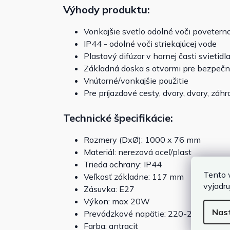
Výhody produktu:
Vonkajšie svetlo odolné voči poveter
IP44 - odolné voči striekajúcej vode
Plastový difúzor v hornej časti svietid
Základná doska s otvormi pre bezpečnú
Vnútorné/vonkajšie použitie
Pre príjazdové cesty, dvory, dvory, záhr
Technické špecifikácie:
Rozmery (DxØ):
1000 x 76 mm
Materiál:
nerezová oceľ/plast
Trieda ochrany: IP44
Tento 
Veľkosť základne: 117 mm
vyjadru
Zásuvka: E27
Výkon: max 20W
Nas
Prevádzkové napätie: 220-240V - 50
Farba: antracit