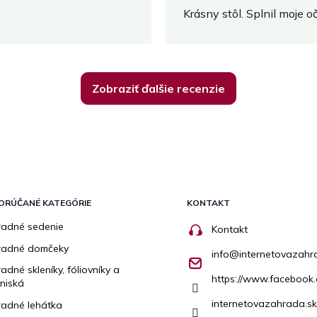
Krásny stôl. Splnil moje 
Zobraziť ďalšie recenzie
ORÚČANÉ KATEGÓRIE
KONTAKT
adné sedenie
Kontakt
radné domčeky
info
@
internetovazahr
adné skleníky, fóliovníky a
https://www.facebook.
niská
internetovazahrada.sk
adné lehátka