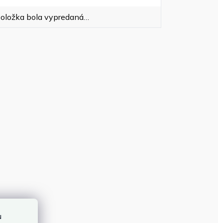
oložka bola vypredaná…
u