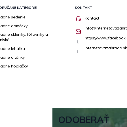
ORÚČANÉ KATEGÓRIE
KONTAKT
adné sedenie
Kontakt
radné domčeky
info
@
internetovazahr
adné skleníky, fóliovníky a
https://www.facebook.
niská
internetovazahrada.sk
adné lehátka
adné altánky
adné hojdačky
ODOBERAŤ