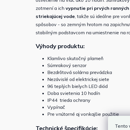
osvetlenie na viac ako 10 hodín.
Súmrakový 
zotmení a ich
vypnutie pri prvých ranných
striekajúcej vode
, takže sú ideálne pre von
spôsobov - so zemným hrotom na zapichnuti
stabilným podstavcom na umiestnenie na r
Výhody produktu:
Klamlivo skutočný plameň
Súmrakový senzor
Bezdrôtová solárna prevádzka
Nezávislé od elektrickej siete
96 teplých bielych LED diód
Doba svietenia 10 hodín
IP44 trieda ochrany
Vypínač
Pre vnútorné aj vonkajšie použitie
Tento 
Technické špecifikácie: