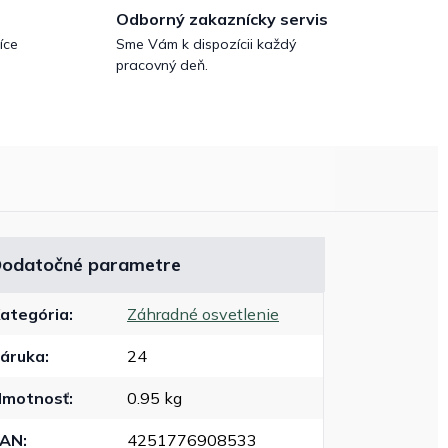
Odborný zakaznícky servis
íce
Sme Vám k dispozícii každý
pracovný deň.
odatočné parametre
ategória
:
Záhradné osvetlenie
áruka
:
24
motnosť
:
0.95 kg
EAN
:
4251776908533