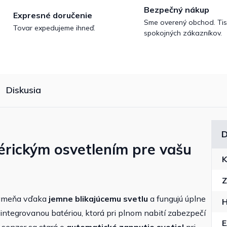
Bezpečný nákup
Expresné doručenie
Sme overený obchod. Tis
Tovar expedujeme ihneď.
spokojných zákazníkov.
Diskusia
D
érickým osvetlením pre vašu
K
Z
plameňa vďaka
jemne blikajúcemu svetlu
a fungujú úplne
H
s integrovanou batériou, ktorá pri plnom nabití zabezpečí