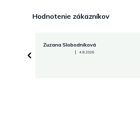
Hodnotenie zákazníkov
Zuzana Slobodníková
Hodnotenie obchodu je 5 z 5 hviezdičiek.
|
4.8.2026
 stránke.
Z