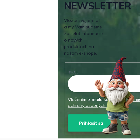
NEWSLETTER
Vložte svoj e-mail
a my Vám budeme
zasielať informácie
o nových
produktoch na
našom e-shope.
EMAIL
Vložením e-mailu súhlasíte s
podmi
ochrany osobných údajov
Prihlásiť sa