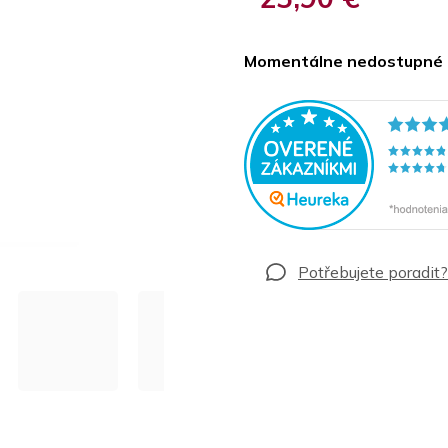
Jednotková
cena:
Momentálne nedostupné