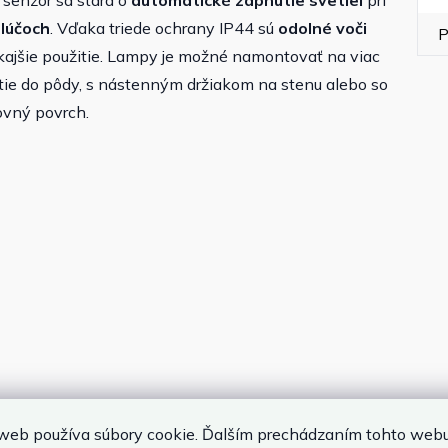
senzor sa stará o
automatické zapnutie svetiel
pri
 lúčoch
. Vďaka triede ochrany IP44 sú
odolné voči
P
kajšie použitie.
Lampy je možné namontovať na viac
e do pôdy, s nástenným držiakom na stenu alebo so
ovný povrch.
web používa súbory cookie. Ďalším prechádzaním tohto web