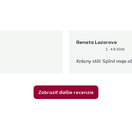
Renata Lazorova
Hodnotenie obchodu je 5 z 
|
4.8.2026
Krásny stôl. Splnil moje 
Zobraziť ďalšie recenzie