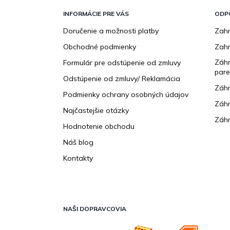
á
p
INFORMÁCIE PRE VÁS
ODP
ä
Doručenie a možnosti platby
Zahr
t
Obchodné podmienky
Zah
i
e
Záhr
Formulár pre odstúpenie od zmluvy
pare
Odstúpenie od zmluvy/ Reklamácia
Záhr
Podmienky ochrany osobných údajov
Záhr
Najčastejšie otázky
Záhr
Hodnotenie obchodu
Náš blog
Kontakty
NAŠI DOPRAVCOVIA