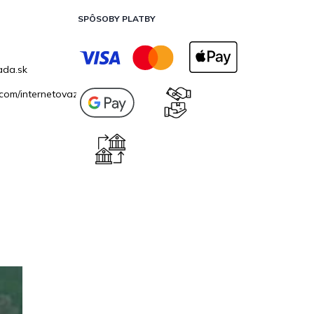
SPÔSOBY PLATBY
ada.sk
com/internetovazahrada.sk/