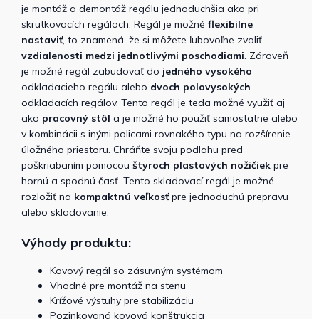
je montáž a demontáž regálu jednoduchšia ako pri
skrutkovacích regáloch. Regál je možné
flexibilne
nastaviť
, to znamená, že si môžete ľubovoľne zvoliť
vzdialenosti medzi jednotlivými poschodiami
. Zároveň
je možné regál zabudovať do
jedného vysokého
odkladacieho regálu alebo
dvoch polovysokých
odkladacích regálov. Tento regál je teda možné využiť aj
ako
pracovný stôl
a je možné ho použiť samostatne alebo
v kombinácii s inými policami rovnakého typu na rozšírenie
úložného priestoru. Chráňte svoju podlahu pred
poškriabaním pomocou
štyroch plastových nožičiek
pre
hornú a spodnú časť. Tento skladovací regál je možné
rozložiť na
kompaktnú veľkosť
pre jednoduchú prepravu
alebo skladovanie.
Výhody produktu:
Kovový regál so zásuvným systémom
Vhodné pre montáž na stenu
Krížové výstuhy pre stabilizáciu
Pozinkovaná kovová konštrukcia