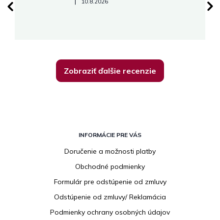
Hodnotenie obchodu je 5 z 5 hviezdičiek.
|
10.8.2026
R
Zobraziť ďalšie recenzie
Z
á
INFORMÁCIE PRE VÁS
p
Doručenie a možnosti platby
ä
Obchodné podmienky
t
i
Formulár pre odstúpenie od zmluvy
e
Odstúpenie od zmluvy/ Reklamácia
Podmienky ochrany osobných údajov