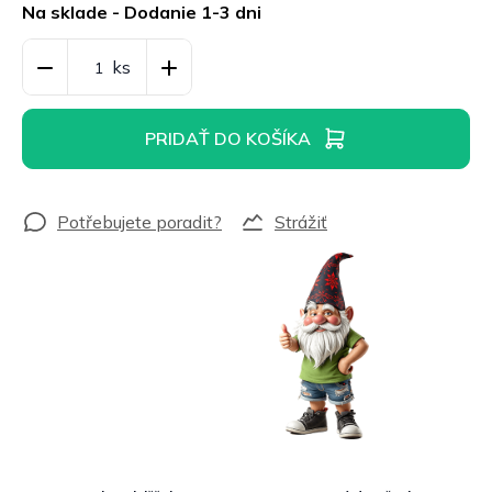
cena:
Na sklade - Dodanie 1-3 dni
PRIDAŤ DO KOŠÍKA
Strážiť