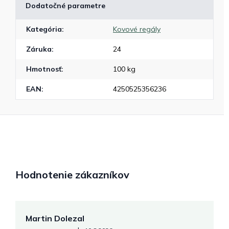
Dodatočné parametre
Kategória
:
Kovové regály
Záruka
:
24
Hmotnosť
:
100 kg
EAN
:
4250525356236
Hodnotenie zákazníkov
Martin Dolezal
Š