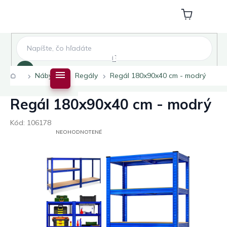
Prejsť
na
Nákupný
obsah
košík
Hľadať
Domov
Nábytok
Regály
Regál 180x90x40 cm - modrý
Regál 180x90x40 cm - modrý
Kód:
106178
PRIEMERNÉ
NEOHODNOTENÉ
HODNOTENIE
PRODUKTU
JE
0,0
Z
5
HVIEZDIČIEK.