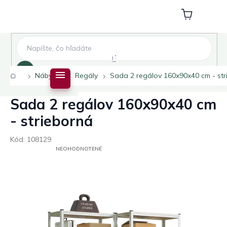
Prejsť
na
Nákupný
obsah
košík
Hľadať
Domov
Nábytok
Regály
Sada 2 regálov 160x90x40 cm - str
Sada 2 regálov 160x90x40 cm
- strieborná
Kód:
108129
PRIEMERNÉ
NEOHODNOTENÉ
HODNOTENIE
PRODUKTU
JE
0,0
Z
5
HVIEZDIČIEK.