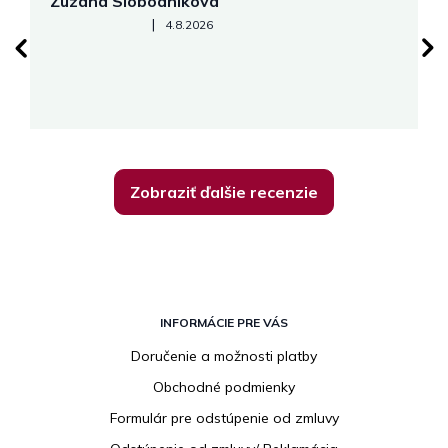
Zuzana Slobodníková
R
Hodnotenie obchodu je 5 z 5 hviezdičiek.
|
4.8.2026
su
K
Zobraziť ďalšie recenzie
Z
á
INFORMÁCIE PRE VÁS
p
Doručenie a možnosti platby
ä
Obchodné podmienky
t
i
Formulár pre odstúpenie od zmluvy
e