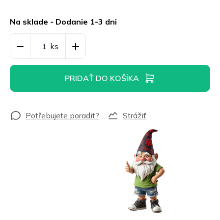
Jednotková
cena:
Na sklade - Dodanie 1-3 dni
PRIDAŤ DO KOŠÍKA
Strážiť