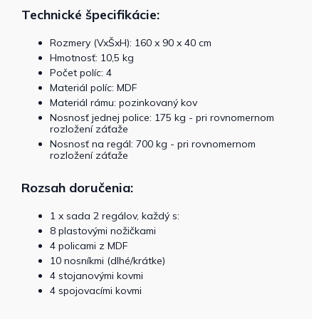
Technické špecifikácie:
Rozmery (VxŠxH): 160 x 90 x 40 cm
Hmotnosť: 10,5 kg
Počet políc: 4
Materiál políc: MDF
Materiál rámu: pozinkovaný kov
Nosnosť jednej police: 175 kg - pri rovnomernom
rozložení záťaže
Nosnosť na regál: 700 kg - pri rovnomernom
rozložení záťaže
Rozsah doručenia:
1 x sada 2 regálov, každý s:
8 plastovými nožičkami
4 policami z MDF
10 nosníkmi (dlhé/krátke)
4 stojanovými kovmi
4 spojovacími kovmi