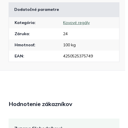
Dodatočné parametre
Kategória
:
Kovové regály
Záruka
:
24
Hmotnosť
:
100 kg
EAN
:
4250525375749
Hodnotenie zákazníkov