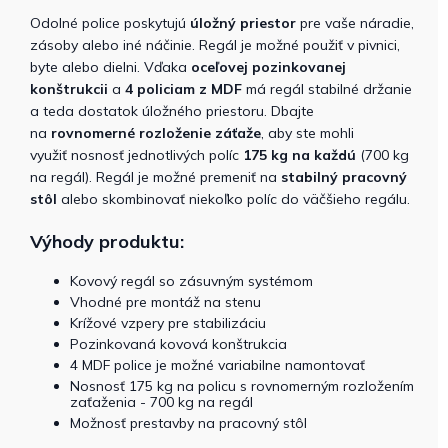
Odolné police poskytujú
úložný priestor
pre vaše náradie,
zásoby alebo iné náčinie. Regál je možné použiť v pivnici,
byte alebo dielni. Vďaka
oceľovej pozinkovanej
konštrukcii
a
4 policiam z MDF
má regál stabilné držanie
a teda dostatok úložného priestoru. Dbajte
na
rovnomerné rozloženie záťaže
, aby ste mohli
využiť nosnosť jednotlivých políc
175 kg na každú
(700 kg
na regál). Regál je možné premeniť na
stabilný pracovný
stôl
alebo skombinovať niekoľko políc do väčšieho regálu.
Výhody produktu:
Kovový regál so zásuvným systémom
Vhodné pre montáž na stenu
Krížové vzpery pre stabilizáciu
Pozinkovaná kovová konštrukcia
4 MDF police je možné variabilne namontovať
​​Nosnosť 175 kg na policu s rovnomerným rozložením
zaťaženia - 700 kg na regál
Možnosť prestavby na pracovný stôl