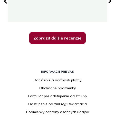
su
K
Zobraziť ďalšie recenzie
Z
á
INFORMÁCIE PRE VÁS
p
Doručenie a možnosti platby
ä
Obchodné podmienky
t
i
Formulár pre odstúpenie od zmluvy
e
Odstúpenie od zmluvy/ Reklamácia
Podmienky ochrany osobných údajov