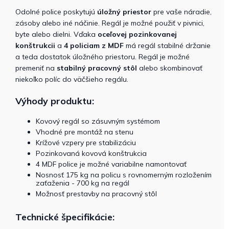
Odolné police poskytujú
úložný priestor
pre vaše náradie,
zásoby alebo iné náčinie. Regál je možné použiť v pivnici,
byte alebo dielni. Vďaka
oceľovej pozinkovanej
konštrukcii
a
4 policiam z MDF
má regál stabilné držanie
a teda dostatok úložného priestoru. Regál je možné
premeniť na
stabilný pracovný stôl
alebo skombinovať
niekoľko políc do väčšieho regálu.
Výhody produktu:
Kovový regál so zásuvným systémom
Vhodné pre montáž na stenu
Krížové vzpery pre stabilizáciu
Pozinkovaná kovová konštrukcia
4 MDF police je možné variabilne namontovať
​​Nosnosť 175 kg na policu s rovnomerným rozložením
zaťaženia - 700 kg na regál
Možnosť prestavby na pracovný stôl
Technické špecifikácie: