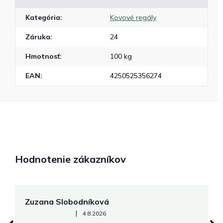
Kategória
:
Kovové regály
Záruka
:
24
Hmotnosť
:
100 kg
EAN
:
4250525356274
Hodnotenie zákazníkov
Zuzana Slobodníková
R
Hodnotenie obchodu je 5 z 5 hviezdičiek.
|
4.8.2026