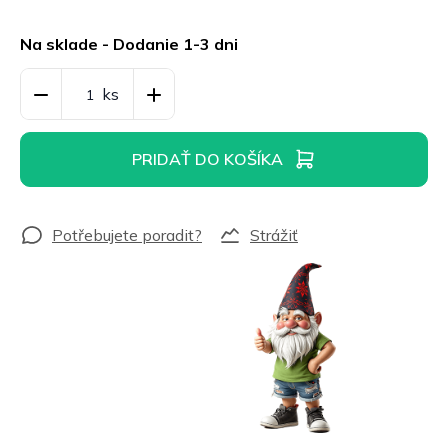
Jednotková
cena:
Na sklade - Dodanie 1-3 dni
PRIDAŤ DO KOŠÍKA
Strážiť