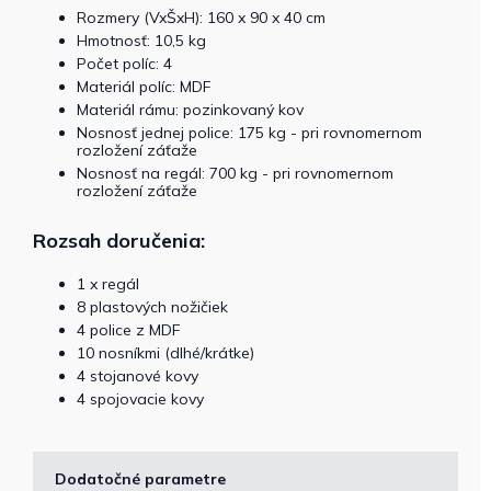
Rozmery (VxŠxH): 160 x 90 x 40 cm
Hmotnosť: 10,5 kg
Počet políc: 4
Materiál políc: MDF
Materiál rámu: pozinkovaný kov
Nosnosť jednej police: 175 kg - pri rovnomernom
rozložení záťaže
Nosnosť na regál: 700 kg - pri rovnomernom
rozložení záťaže
Rozsah doručenia:
1 x regál
8 plastových nožičiek
4 police z MDF
10 nosníkmi (dlhé/krátke)
4 stojanové kovy
4 spojovacie kovy
Dodatočné parametre