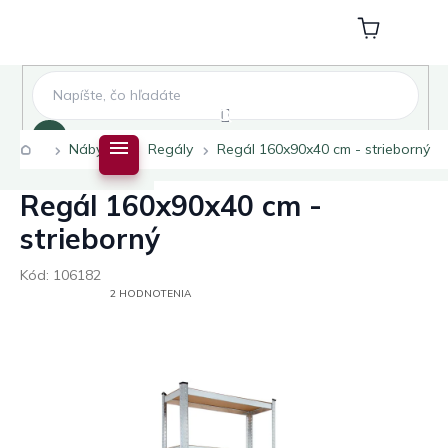
Prejsť
na
Nákupný
obsah
košík
Hľadať
Domov
Nábytok
Regály
Regál 160x90x40 cm - strieborný
Regál 160x90x40 cm -
strieborný
Kód:
106182
PRIEMERNÉ
2 HODNOTENIA
HODNOTENIE
PRODUKTU
JE
5,0
Z
5
HVIEZDIČIEK.