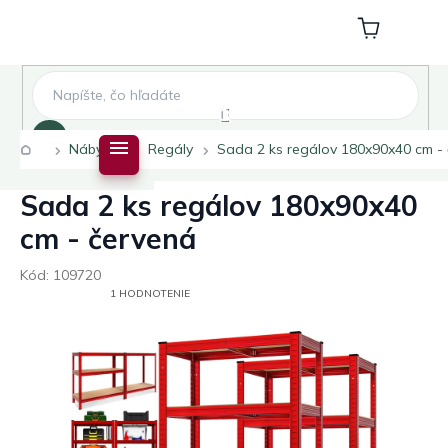
Prejsť
na
Nákupný
obsah
košík
Hľadať
Domov
Nábytok
Regály
Sada 2 ks regálov 180x90x40 cm -
Sada 2 ks regálov 180x90x40
cm - červená
Kód:
109720
PRIEMERNÉ
1 HODNOTENIE
HODNOTENIE
PRODUKTU
JE
5,0
Z
5
HVIEZDIČIEK.