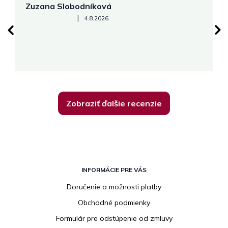
Zuzana Slobodníková
R
Hodnotenie obchodu je 5 z 5 hviezdičiek.
|
4.8.2026
su
K
Zobraziť ďalšie recenzie
Z
á
INFORMÁCIE PRE VÁS
p
Doručenie a možnosti platby
ä
Obchodné podmienky
t
i
Formulár pre odstúpenie od zmluvy
e