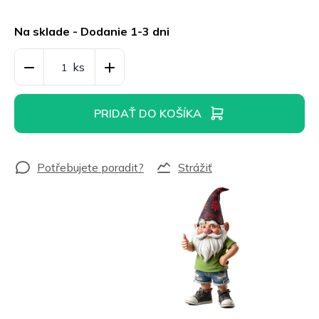
Jednotková
cena:
Na sklade - Dodanie 1-3 dni
PRIDAŤ DO KOŠÍKA
Strážiť