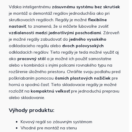
Vďaka inteligentnému
zásuvnému systému bez skrutiek
je montáž a demontáž regálov jednoduchšia ako pri
skrutkovacích regáloch. Regály je možné
flexibilne
nastaviť
, to znamená, že si môžete ľubovoľne zvoliť
vzdialenosti medzi jednotlivými poschodiami
. Zároveň
je možné regály zabudovať do
jedného vysokého
odkladacieho regálu alebo
dvoch polovysokých
odkladacích regálov. Tieto regály je teda možné využiť aj
ako
pracovný stôl
a je možné ich použiť samostatne
alebo v kombinácii s inými policami rovnakého typu na
rozšírenie úložného priestoru. Chráňte svoju podlahu pred
poškriabaním pomocou
ôsmich
plastových nožičiek
pre
hornú a spodnú časť. Tieto skladovacie regály je možné
rozložiť na
kompaktnú veľkosť
pre jednoduchú prepravu
alebo skladovanie.
Výhody produktu:
Kovový regál so zásuvným systémom
Vhodné pre montáž na stenu