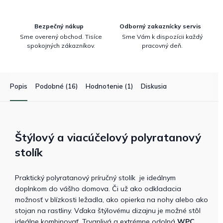
Bezpečný nákup
Odborný zakaznícky servis
Sme overený obchod. Tisíce
Sme Vám k dispozícii každý
spokojných zákazníkov.
pracovný deň.
Popis
Podobné (16)
Hodnotenie (1)
Diskusia
Štýlový a viacúčelový polyratanový
stolík
Praktický polyratanový príručný stolík je ideálnym
doplnkom do vášho domova. Či už ako odkladacia
možnosť v blízkosti ležadla, ako opierka na nohy alebo ako
stojan na rastliny. Vďaka štýlovému dizajnu je možné stôl
ideálne kombinovať. Trvanlivá a extrémne odolná
WPC