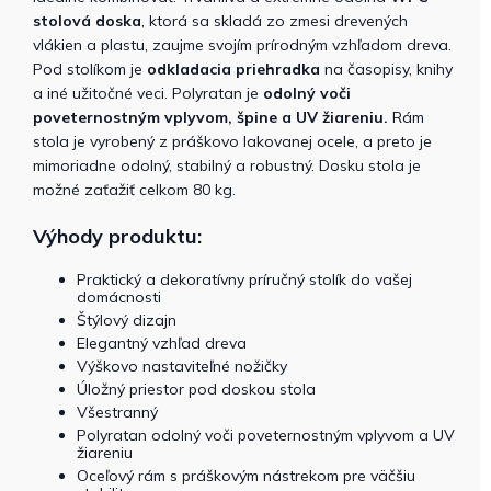
stolová doska
, ktorá sa skladá zo zmesi drevených
vlákien a plastu, zaujme svojím prírodným vzhľadom dreva.
Pod stolíkom je
odkladacia priehradka
na časopisy, knihy
a iné užitočné veci. Polyratan je
odolný voči
poveternostným vplyvom, špine a UV žiareniu.
Rám
stola je vyrobený z práškovo lakovanej ocele, a preto je
mimoriadne odolný, stabilný a robustný. Dosku stola je
možné zaťažiť celkom 80 kg.
Výhody produktu:
Praktický a dekoratívny príručný stolík do vašej
domácnosti
Štýlový dizajn
Elegantný vzhľad dreva
Výškovo nastaviteľné nožičky
Úložný priestor pod doskou stola
Všestranný
Polyratan odolný voči poveternostným vplyvom a UV
žiareniu
Oceľový rám s práškovým nástrekom pre väčšiu