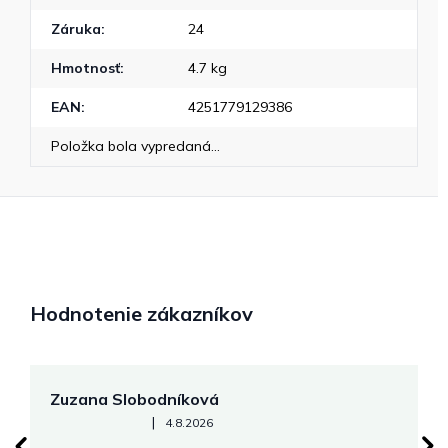
Záruka
:
24
Hmotnosť
:
4.7 kg
EAN
:
4251779129386
Položka bola vypredaná…
Hodnotenie zákazníkov
Zuzana Slobodníková
R
Hodnotenie obchodu je 5 z 5 hviezdičiek.
|
4.8.2026