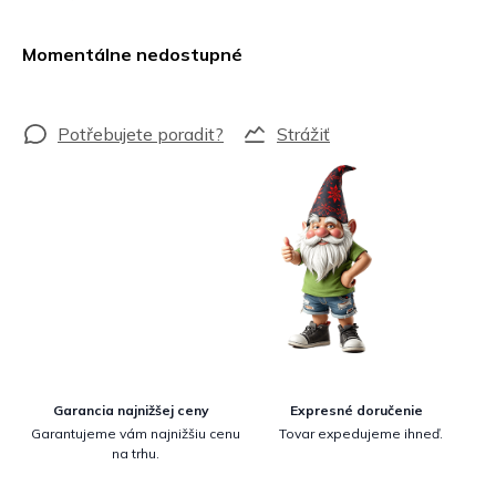
Jednotková
cena:
Momentálne nedostupné
Strážiť
Garancia najnižšej ceny
Expresné doručenie
Garantujeme vám najnižšiu cenu
Tovar expedujeme ihneď.
na trhu.