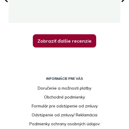
su
K
Zobraziť ďalšie recenzie
Z
á
INFORMÁCIE PRE VÁS
p
Doručenie a možnosti platby
ä
Obchodné podmienky
t
i
Formulár pre odstúpenie od zmluvy
e
Odstúpenie od zmluvy/ Reklamácia
Podmienky ochrany osobných údajov