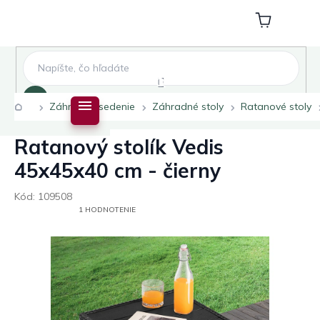
Prejsť
na
Nákupný
obsah
košík
Hľadať
Domov
Záhradné sedenie
Záhradné stoly
Ratanové stoly
Ratanový stolík Vedis
45x45x40 cm - čierny
Kód:
109508
PRIEMERNÉ
1 HODNOTENIE
HODNOTENIE
PRODUKTU
JE
5,0
Z
5
HVIEZDIČIEK.