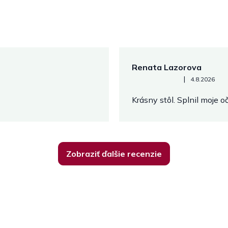
Renata Lazorova
Hodnotenie obchodu je 5 z 
|
4.8.2026
Krásny stôl. Splnil moje 
Zobraziť ďalšie recenzie