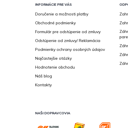
p
INFORMÁCIE PRE VÁS
ODP
ä
Doručenie a možnosti platby
Zahr
t
Obchodné podmienky
Zah
i
e
Záhr
Formulár pre odstúpenie od zmluvy
pare
Odstúpenie od zmluvy/ Reklamácia
Záhr
Podmienky ochrany osobných údajov
Záhr
Najčastejšie otázky
Záhr
Hodnotenie obchodu
Náš blog
Kontakty
NAŠI DOPRAVCOVIA