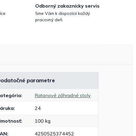
Odborný zakaznícky servis
íce
Sme Vám k dispozícii každý
pracovný deň.
odatočné parametre
ategória
:
Ratanové záhradné stoly
áruka
:
24
motnosť
:
100 kg
EAN
:
4250525374452