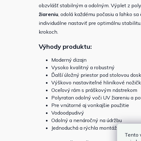
obzvlášť stabilným a odolným. Výplet z pol
žiareniu
, odolá každému počasiu a ľahko sa 
individuálne nastaviť pre optimálnu stabilit
krokoch.
Výhody produktu:
Moderný dizajn
Vysoko kvalitný a robustný
Ďalší úložný priestor pod stolovou dos
Výškovo nastaviteľné hliníkové nožič
Oceľový rám s práškovým nástrekom
Polyratan odolný voči UV žiareniu a 
Pre vnútorné aj vonkajšie použitie
Vodoodpudivý
Odolný a nenáročný na údržbu
Jednoduchá a rýchla montáž
Tento 