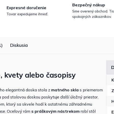
Bezpečný nákup
Expresné doručenie
Sme overený obchod. Tis
Tovar expedujeme ihneď.
spokojných zákazníkov.
1)
Diskusia
D
, kvety alebo časopisy
K
eho elegantná doska stola z
matného skla
s priemerom
Z
 pod stolovou doskou poskytuje ďalší úložný priestor.
H
m, ktorý sa skvele hodí k ostatnému záhradnému
ase. Oceľový rám
s práškovým nástrekom
robí stôl