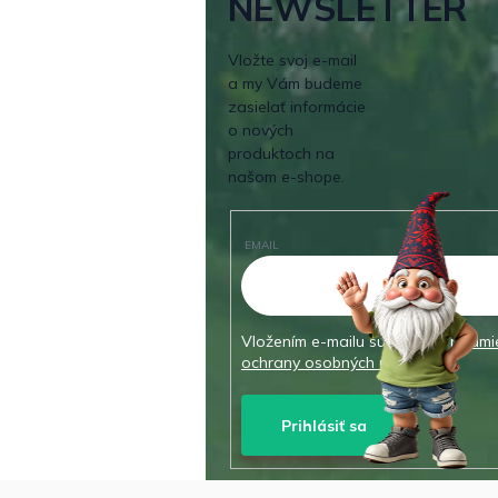
NEWSLETTER
Vložte svoj e-mail
a my Vám budeme
zasielať informácie
o nových
produktoch na
našom e-shope.
EMAIL
Vložením e-mailu súhlasíte s
podmi
ochrany osobných údajov
Prihlásiť sa