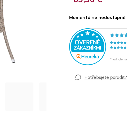
Jednotková
cena:
Momentálne nedostupné