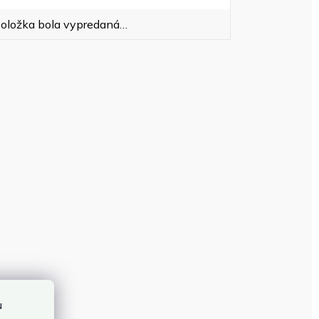
oložka bola vypredaná…
u