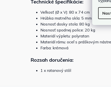
vyjadru
Technické špecifikácie:
Veľkosť (Ø x V): 80 x 74 cm
Nas
Hrúbka matného skla: 5 mm
Nosnosť dosky stola: 80 kg
Nosnosť spodnej police: 20 kg
Materiál výpletu: polyratan
Materiál rámu: oceľ s práškovým nást
Farba: krémová
Rozsah doručenia:
1 x ratanový stôl