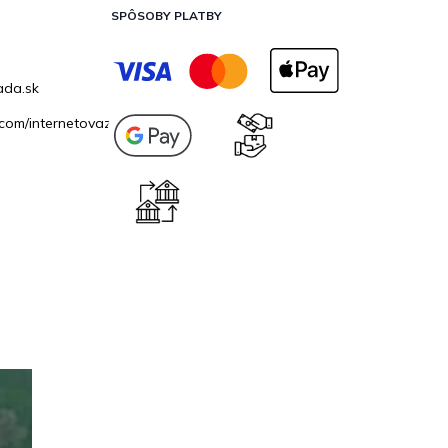
SPÔSOBY PLATBY
ada.sk
com/internetovazahrada.sk/