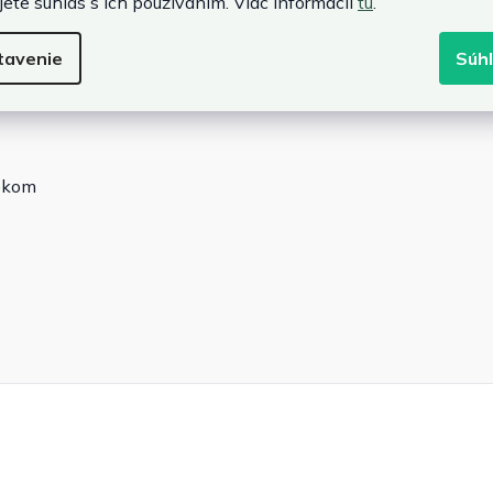
jete súhlas s ich používaním. Viac informácií
tu
.
tavenie
Súh
rekom