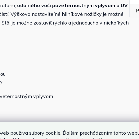
yratanu,
odolného voči poveternostným vplyvom
a UV
P
čistí. Výškovo nastaviteľné hliníkové nožičky je možné
u. Stôl je možné zostaviť rýchlo a jednoducho v niekoľkých
kou
ky
poveternostným vplyvom
web používa súbory cookie. Ďalším prechádzaním tohto web