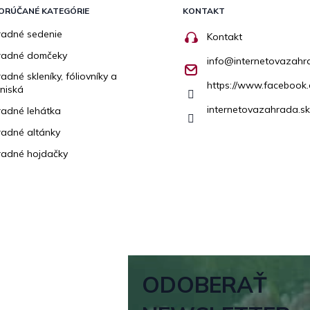
ORÚČANÉ KATEGÓRIE
KONTAKT
adné sedenie
Kontakt
radné domčeky
info
@
internetovazahr
adné skleníky, fóliovníky a
https://www.facebook.
niská
internetovazahrada.sk
adné lehátka
adné altánky
adné hojdačky
ODOBERAŤ