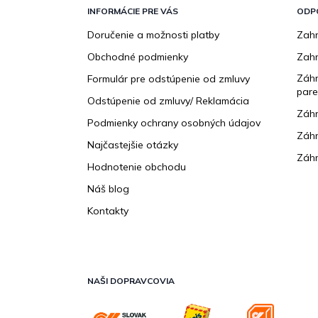
p
INFORMÁCIE PRE VÁS
ODP
ä
Doručenie a možnosti platby
Zahr
t
Obchodné podmienky
Zah
i
e
Záhr
Formulár pre odstúpenie od zmluvy
pare
Odstúpenie od zmluvy/ Reklamácia
Záhr
Podmienky ochrany osobných údajov
Záhr
Najčastejšie otázky
Záhr
Hodnotenie obchodu
Náš blog
Kontakty
NAŠI DOPRAVCOVIA