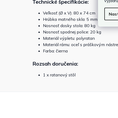
vyjadru
Technické špecifikácie:
Veľkosť (Ø x V): 80 x 74 cm
Nas
Hrúbka matného skla: 5 mm
Nosnosť dosky stola: 80 kg
Nosnosť spodnej police: 20 kg
Materiál výpletu: polyratan
Materiál rámu: oceľ s práškovým nást
Farba: čierna
Rozsah doručenia:
1 x ratanový stôl