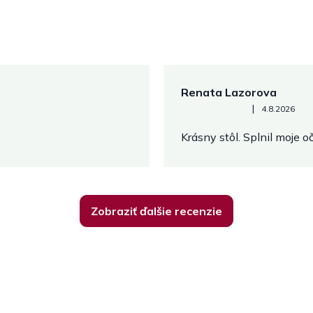
Renata Lazorova
Hodnotenie obchodu je 5 z 
|
4.8.2026
Krásny stôl. Splnil moje 
Zobraziť ďalšie recenzie