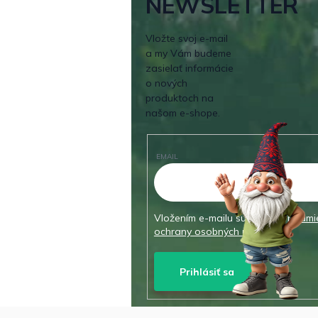
NEWSLETTER
Vložte svoj e-mail
a my Vám budeme
zasielať informácie
o nových
produktoch na
našom e-shope.
EMAIL
Vložením e-mailu súhlasíte s
podmi
ochrany osobných údajov
Prihlásiť sa