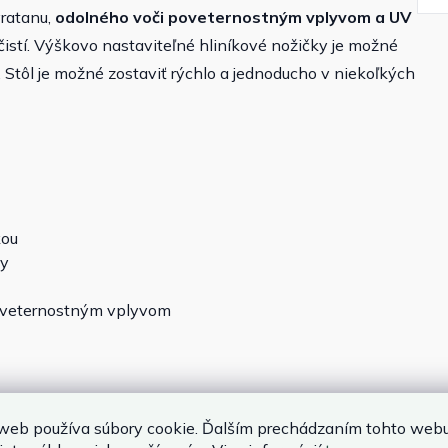
yratanu,
odolného voči poveternostným vplyvom
a UV
čistí. Výškovo nastaviteľné hliníkové nožičky je možné
u. Stôl je možné zostaviť rýchlo a jednoducho v niekoľkých
kou
ky
poveternostným vplyvom
web používa súbory cookie. Ďalším prechádzaním tohto web