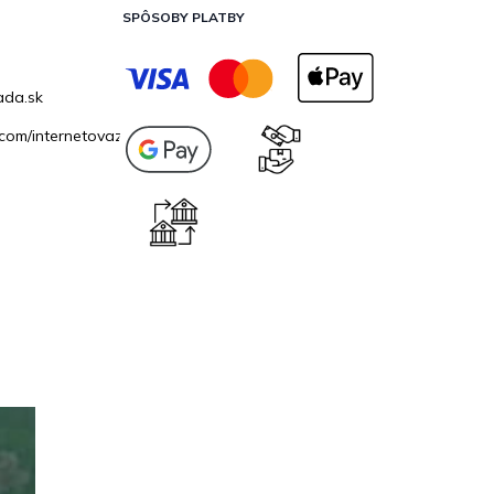
SPÔSOBY PLATBY
ada.sk
com/internetovazahrada.sk/