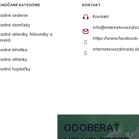
ORÚČANÉ KATEGÓRIE
KONTAKT
adné sedenie
Kontakt
radné domčeky
info
@
internetovazahr
adné skleníky, fóliovníky a
https://www.facebook.
niská
internetovazahrada.sk
adné lehátka
adné altánky
adné hojdačky
ODOBERAŤ