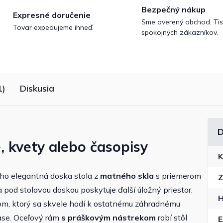
Bezpečný nákup
Expresné doručenie
Sme overený obchod. Tis
Tovar expedujeme ihneď.
spokojných zákazníkov.
1)
Diskusia
D
, kvety alebo časopisy
K
eho elegantná doska stola z
matného skla
s priemerom
Z
 pod stolovou doskou poskytuje ďalší úložný priestor.
H
m, ktorý sa skvele hodí k ostatnému záhradnému
ase. Oceľový rám
s práškovým nástrekom
robí stôl