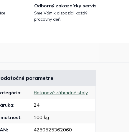
Odborný zakaznícky servis
íce
Sme Vám k dispozícii každý
pracovný deň.
odatočné parametre
ategória
:
Ratanové záhradné stoly
áruka
:
24
motnosť
:
100 kg
EAN
:
4250525362060