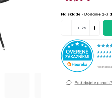
Jednotková
cena:
Na sklade - Dodanie 1-3 d