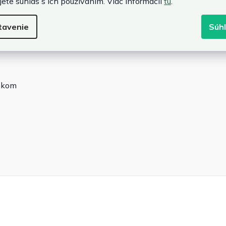
jete súhlas s ich používaním. Viac informácií
tu
.
tavenie
Súh
rekom