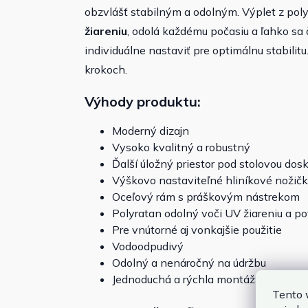
obzvlášť stabilným a odolným. Výplet z pol
žiareniu
, odolá každému počasiu a ľahko sa 
individuálne nastaviť pre optimálnu stabilit
krokoch.
Výhody produktu:
Moderný dizajn
Vysoko kvalitný a robustný
Ďalší úložný priestor pod stolovou dos
Výškovo nastaviteľné hliníkové nožič
Oceľový rám s práškovým nástrekom
Polyratan odolný voči UV žiareniu a 
Pre vnútorné aj vonkajšie použitie
Vodoodpudivý
Odolný a nenáročný na údržbu
Jednoduchá a rýchla montáž
Tento 