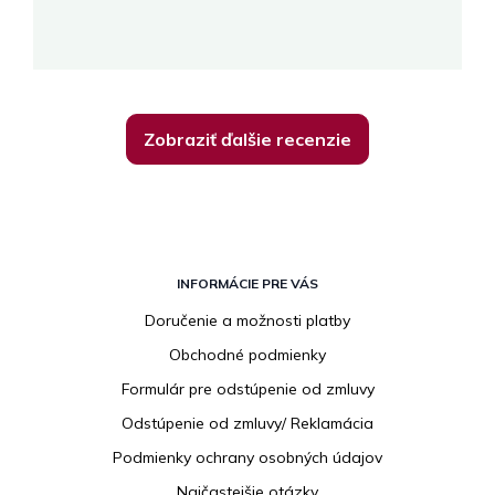
K
Zobraziť ďalšie recenzie
Z
á
INFORMÁCIE PRE VÁS
p
Doručenie a možnosti platby
ä
Obchodné podmienky
t
i
Formulár pre odstúpenie od zmluvy
e
Odstúpenie od zmluvy/ Reklamácia
Podmienky ochrany osobných údajov
Najčastejšie otázky