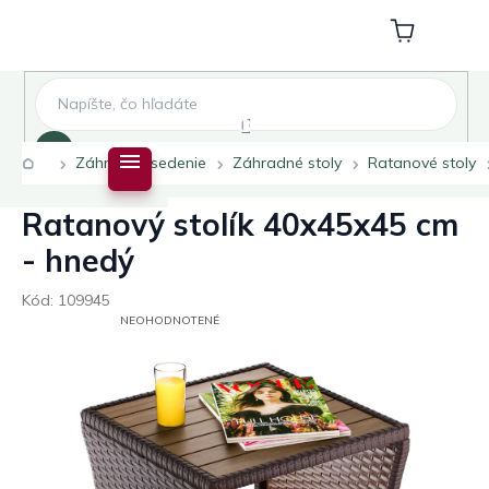
Prejsť
na
Nákupný
obsah
košík
Hľadať
Domov
Záhradné sedenie
Záhradné stoly
Ratanové stoly
Ratanový stolík 40x45x45 cm
- hnedý
Kód:
109945
PRIEMERNÉ
NEOHODNOTENÉ
HODNOTENIE
PRODUKTU
JE
0,0
Z
5
HVIEZDIČIEK.