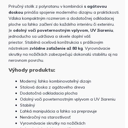
Príručný stolík z polyratanu v kombinácii
s agátovou
doskou
prináša spojenie moderného dizajnu a praktickosti.
Vďaka kompaktným rozmerom a dodatočnej odkladacej
ploche sa ľahko začlení do každého interiéru či exteriéru.
Je
odolný voči poveternostným vplyvom, UV žiareniu
,
jednoducho sa udržiava a skvele doplní váš
priestor. Stabilná oceľová konštrukcia s práškovým
nástrekom
zvládne zaťaženie až 80 kg
. Vyrovnávacie
skrutky na nožičkách zabezpečujú dokonalú stabilitu aj na
nerovnom povrchu.
Výhody produktu:
Moderný, ľahko kombinovateľný dizajn
Stolová doska z agátového dreva
Dodatočná odkladacia plocha
Odolný voči poveternostným vplyvom a UV žiareniu
Stabilný
Ľahká manipulácia a
ľahko sa prepravuje
Nenáročný na starostlivosť
Vyrovnávacie skrutky na nožičkách