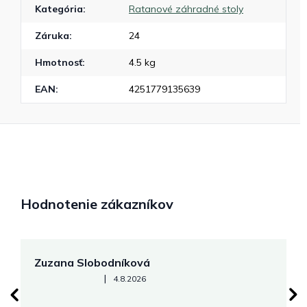
Kategória
:
Ratanové záhradné stoly
Záruka
:
24
Hmotnosť
:
4.5 kg
EAN
:
4251779135639
Hodnotenie zákazníkov
Zuzana Slobodníková
R
Hodnotenie obchodu je 5 z 5 hviezdičiek.
|
4.8.2026
su