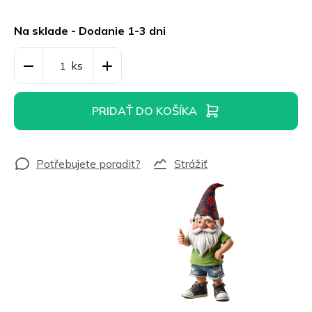
Jednotková
cena:
Na sklade - Dodanie 1-3 dni
PRIDAŤ DO KOŠÍKA
Strážiť