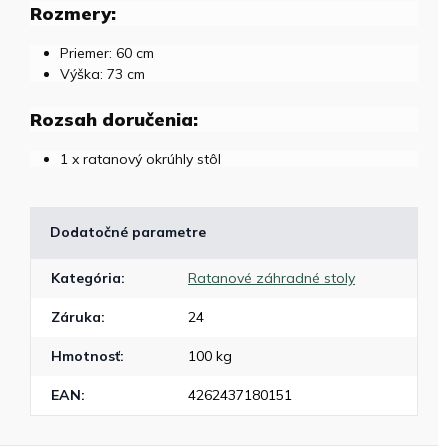
Rozmery:
Priemer: 60 cm
Výška: 73 cm
Rozsah doručenia:
1 x ratanový okrúhly stôl
Dodatočné parametre
Kategória
:
Ratanové záhradné stoly
Záruka
:
24
Hmotnosť
:
100 kg
EAN
:
4262437180151