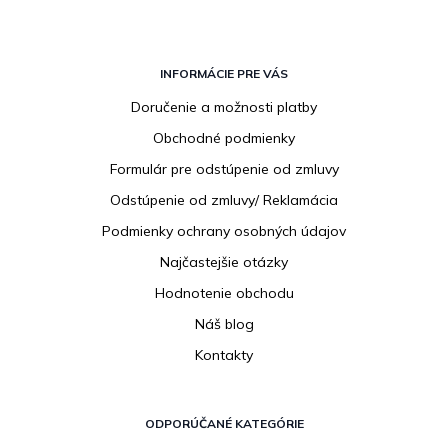
Z
á
INFORMÁCIE PRE VÁS
p
Doručenie a možnosti platby
ä
Obchodné podmienky
t
i
Formulár pre odstúpenie od zmluvy
e
Odstúpenie od zmluvy/ Reklamácia
Podmienky ochrany osobných údajov
Najčastejšie otázky
Hodnotenie obchodu
Náš blog
Kontakty
ODPORÚČANÉ KATEGÓRIE