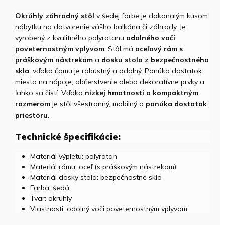
Okrúhly záhradný stôl
v šedej farbe je dokonalým kusom
nábytku na dotvorenie vášho balkóna či záhrady. Je
vyrobený z kvalitného polyratanu
odolného voči
poveternostným vplyvom
. Stôl má
oceľový rám s
práškovým nástrekom
a
dosku stola z bezpečnostného
skla
, vďaka čomu je robustný a odolný. Ponúka dostatok
miesta na nápoje, občerstvenie alebo dekoratívne prvky a
ľahko sa čistí. Vďaka
nízkej hmotnosti a kompaktným
rozmerom
je stôl všestranný, mobilný a
ponúka dostatok
priestoru
.
Technické špecifikácie:
Materiál výpletu: polyratan
Materiál rámu: oceľ (s práškovým nástrekom)
Materiál dosky stola: bezpečnostné sklo
Farba: šedá
Tvar: okrúhly
Vlastnosti: odolný voči poveternostným vplyvom