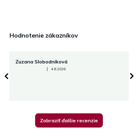
Hodnotenie zákazníkov
Zuzana Slobodníková
R
Hodnotenie obchodu je 5 z 5 hviezdičiek.
|
4.8.2026
su
K
Zobraziť ďalšie recenzie