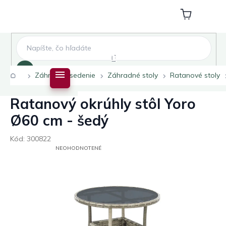
Prejsť
na
Nákupný
obsah
košík
Hľadať
Domov
Záhradné sedenie
Záhradné stoly
Ratanové stoly
Ratanový okrúhly stôl Yoro
Ø60 cm - šedý
Kód:
300822
PRIEMERNÉ
NEOHODNOTENÉ
HODNOTENIE
PRODUKTU
JE
0,0
Z
5
HVIEZDIČIEK.