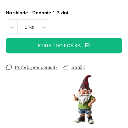
Jednotková
cena:
Na sklade - Dodanie 1-3 dni
PRIDAŤ DO KOŠÍKA
Strážiť