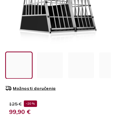
Možnosti doručenia
125 €
–20 %
99,90 €