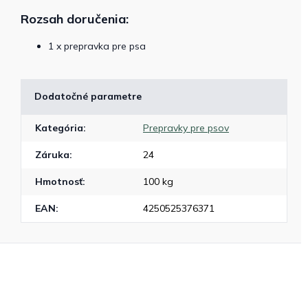
Rozsah doručenia:
1 x prepravka pre psa
Dodatočné parametre
Kategória
:
Prepravky pre psov
Záruka
:
24
Hmotnosť
:
100 kg
EAN
:
4250525376371