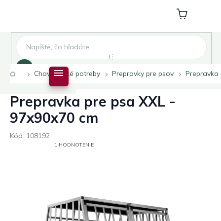
Prejsť
na
Nákupný
obsah
košík
Hľadať
Domov
Chovateľské potreby
Prepravky pre psov
Prepravka 
Prepravka pre psa XXL -
97x90x70 cm
Kód:
108192
PRIEMERNÉ
1 HODNOTENIE
HODNOTENIE
PRODUKTU
JE
5,0
Z
5
HVIEZDIČIEK.