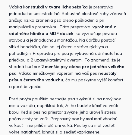
Vďaka konštrukcii
v tvare lichobežníka
je prepravka
jednoducho umiestniteľná. Robustné plastové rohy zároveň
znižujú riziko zranenia psa alebo poškodenia pri
manipulácii s prepravkou. Táto prepravka,
vyrobená z
odolného hliníka a MDF dosiek
, sa vyznačuje pevnou
stavbou a jednoduchou montážou. Na údržbu postačí
vlhká handrička, čím sa jej čistenie stáva rýchlym a
pohodlným.
Prepravka pre psa je vybavená odnímateľnou
priečkou a 2 uzamykateľnými dverami. To znamená, že je
vhodná buď pre
2 menšie psy alebo pre jedného veľkého
psa
.
Vďaka mriežkovým vzperám má váš pes
neustály
prísun čerstvého vzduchu
, čo mu poskytne vyšší komfort
a pocit bezpečia.
Pred prvým použitím nechajte psa zvyknúť si na nový box
mimo vozidla, napríklad tak, že ho budete kŕmiť vo vnútri
boxu. Keď si pes na priestor zvykne, jeho úroveň stresu
počas cesty sa zníži. Prepravný box by mal mať vhodnú
veľkosť – nie príliš malú ani veľkú. Pes by sa mal vedieť
voľne natiahnuť, ľahnúť si a sedieť vzpriamene.