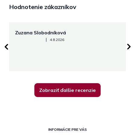
Hodnotenie zákazníkov
Zuzana Slobodníková
R
Hodnotenie obchodu je 5 z 5 hviezdičiek.
|
4.8.2026
su
K
Zobraziť ďalšie recenzie
Z
á
INFORMÁCIE PRE VÁS