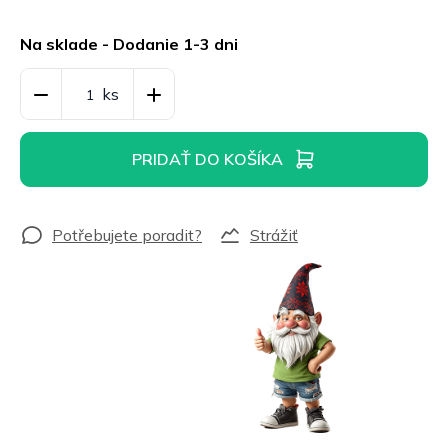
Jednotková
cena:
Na sklade - Dodanie 1-3 dni
PRIDAŤ DO KOŠÍKA
Strážiť