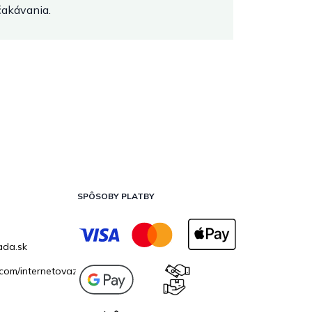
očakávania.
SPÔSOBY PLATBY
ada.sk
com/internetovazahrada.sk/