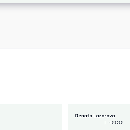
Renata Lazorova
Hodnotenie obchodu je 5 z 
|
4.8.2026