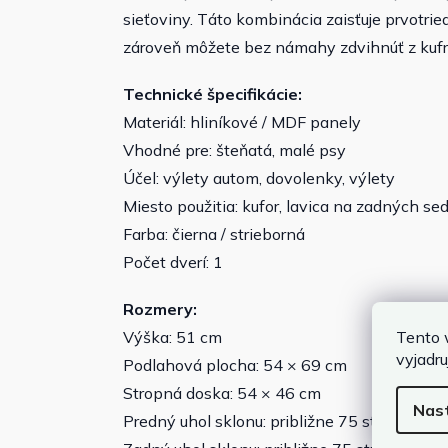
sieťoviny. Táto kombinácia zaisťuje prvotrie
zároveň môžete bez námahy zdvihnúť z kuf
Technické špecifikácie:
Materiál: hliníkové / MDF panely
Vhodné pre: šteňatá, malé psy
Účel: výlety autom, dovolenky, výlety
Miesto použitia: kufor, lavica na zadných se
Farba: čierna / strieborná
Počet dverí: 1
Rozmery:
Tento 
Výška: 51 cm
vyjadru
Podlahová plocha: 54 × 69 cm
Stropná doska: 54 × 46 cm
Nas
Predný uhol sklonu: približne 75 stupňov