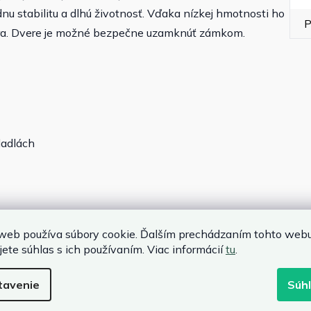
dnu stabilitu a dlhú životnosť. Vďaka nízkej hmotnosti ho
P
ra. Dvere je možné bezpečne uzamknúť zámkom.
dadlách
web používa súbory cookie. Ďalším prechádzaním tohto web
jete súhlas s ich používaním. Viac informácií
tu
.
tavenie
Súh