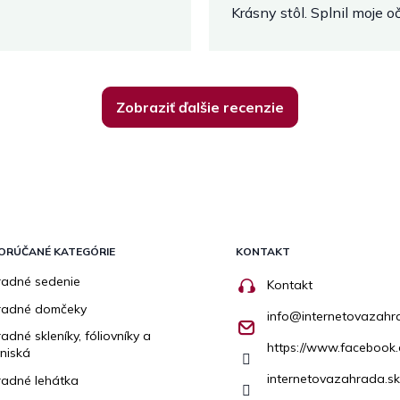
Krásny stôl. Splnil moje 
Zobraziť ďalšie recenzie
ORÚČANÉ KATEGÓRIE
KONTAKT
adné sedenie
Kontakt
radné domčeky
info
@
internetovazahr
adné skleníky, fóliovníky a
https://www.facebook.
niská
internetovazahrada.sk
adné lehátka