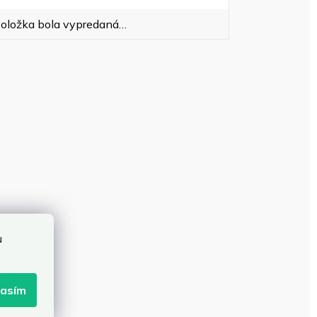
oložka bola vypredaná…
u
lasím