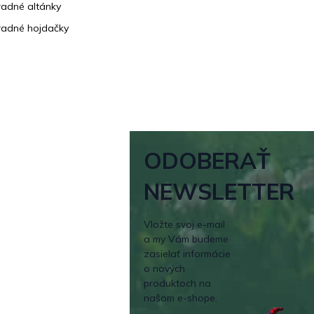
adné altánky
adné hojdačky
ODOBERAŤ
NEWSLETTER
Vložte svoj e-mail
a my Vám budeme
zasielať informácie
o nových
produktoch na
našom e-shope.