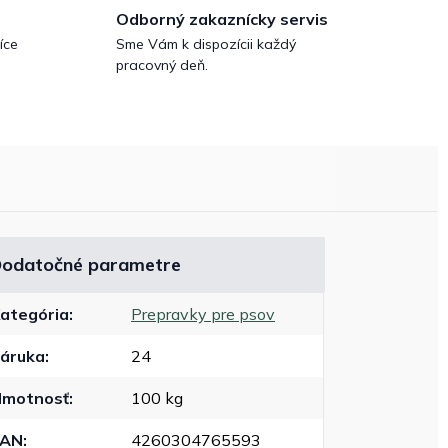
Odborný zakaznícky servis
íce
Sme Vám k dispozícii každý
pracovný deň.
odatočné parametre
ategória
:
Prepravky pre psov
áruka
:
24
motnosť
:
100 kg
EAN
:
4260304765593