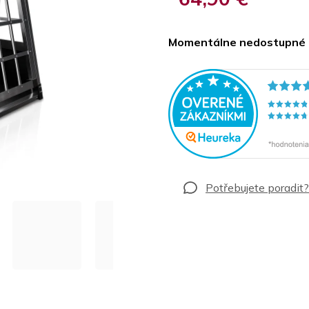
Jednotková
cena:
Momentálne nedostupné