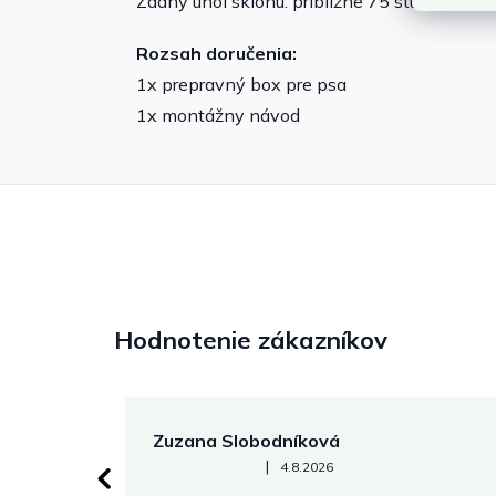
Zadný uhol sklonu: približne 75 stupňov
Rozsah doručenia:
1x prepravný box pre psa
1x montážny návod
Hodnotenie zákazníkov
Zuzana Slobodníková
Hodnotenie obchodu je 5 z 5 hviezdičiek.
|
4.8.2026