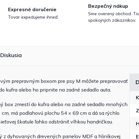
Bezpečný nákup
Expresné doručenie
Sme overený obchod. Tis
Tovar expedujeme ihneď.
spokojných zákazníkov.
Diskusia
kovým prepravným boxom pre psy M môžete prepravovať
D
o kufra alebo ho pripnite na zadné sedadlo auta.
K
vný box zmestí do kufra alebo na zadné sedadlo mnohých
Z
 cm, má podlahovú plochu 54 × 69 cm a dá sa rýchlo
ieťovej škatule ľahko odstrániť vlhkou handričkou.
H
ený z dyhovaných drevených panelov MDF a hliníkovej