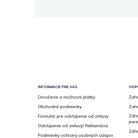
 stránke.
Z
á
p
INFORMÁCIE PRE VÁS
ODP
ä
Doručenie a možnosti platby
Zahr
t
Obchodné podmienky
Zah
i
e
Záhr
Formulár pre odstúpenie od zmluvy
pare
Odstúpenie od zmluvy/ Reklamácia
Záhr
Podmienky ochrany osobných údajov