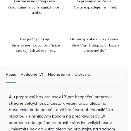
Garancia najnižšej ceny
Expresné doručenie
Garantujeme vám najnižšiu cenu
Tovar expedujeme ihneď.
na trhu.
Bezpečný nákup
Odborný zakaznícky servis
Sme overený obchod. Tisíce
Sme Vám k dispozícii každý
spokojných zákazníkov.
pracovný deň.
Popis
Podobné (7)
Hodnotenie
Diskusia
Alu prepravný box pre psov LX pre bezpečnú prepravu
stredne veľkých psov. Cesta k veterinárovi alebo na
dovolenku bude pre vás a vášho štvornohého miláčika
hračkou - s hliníkovým boxom na prepravu psov LX
pohodlne a bezpečne prepravíte stredne veľkých psov.
Umiestnite box do kufra alebo ho pripútajte na zadnom