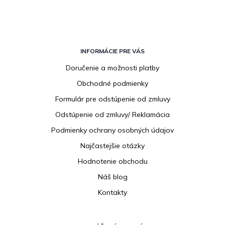
Z
á
INFORMÁCIE PRE VÁS
p
Doručenie a možnosti platby
ä
Obchodné podmienky
t
i
Formulár pre odstúpenie od zmluvy
e
Odstúpenie od zmluvy/ Reklamácia
Podmienky ochrany osobných údajov
Najčastejšie otázky
Hodnotenie obchodu
Náš blog
Kontakty