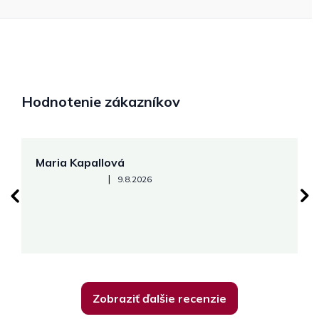
Hodnotenie zákazníkov
Maria Kapallová
J
Hodnotenie obchodu je 5 z 5 hviezdičiek.
|
9.8.2026
Zobraziť ďalšie recenzie