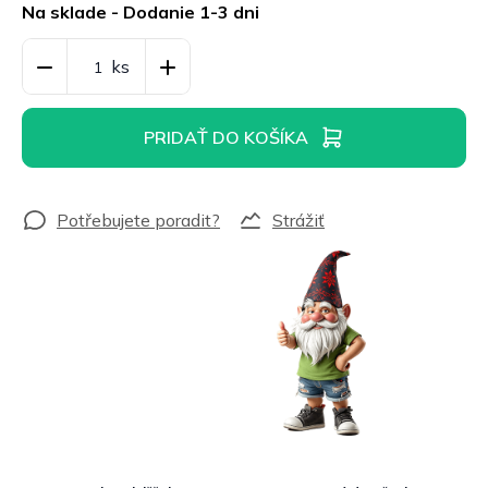
cena:
Na sklade - Dodanie 1-3 dni
PRIDAŤ DO KOŠÍKA
Strážiť