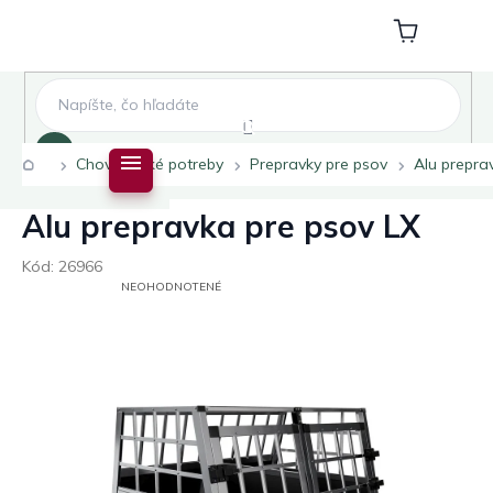
Prejsť
na
Nákupný
obsah
košík
Hľadať
Domov
Chovateľské potreby
Prepravky pre psov
Alu prepra
Alu prepravka pre psov LX
Kód:
26966
PRIEMERNÉ
NEOHODNOTENÉ
HODNOTENIE
PRODUKTU
JE
0,0
Z
5
HVIEZDIČIEK.