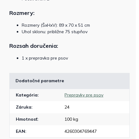
Rozmery:
Rozmery (ŠxHxV): 89 x 70 x 51 cm
Uhol sklonu: približne 75 stupňov
Rozsah doručenia:
1 x prepravka pre psov
Dodatočné parametre
Kategória
:
Prepravky pre psov
Záruka
:
24
Hmotnosť
:
100 kg
EAN
:
4260304769447