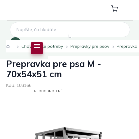
Prejsť
na
Nákupný
obsah
košík
Hľadať
Domov
Chovateľské potreby
Prepravky pre psov
Prepravka 
Prepravka pre psa M -
70x54x51 cm
Kód:
108166
PRIEMERNÉ
NEOHODNOTENÉ
HODNOTENIE
PRODUKTU
JE
0,0
Z
5
HVIEZDIČIEK.