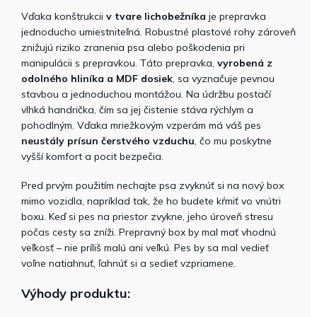
Vďaka konštrukcii
v tvare lichobežníka
je prepravka
jednoducho umiestniteľná. Robustné plastové rohy zároveň
znižujú riziko zranenia psa alebo poškodenia pri
manipulácii s prepravkou. Táto prepravka,
vyrobená z
odolného hliníka a MDF dosiek
, sa vyznačuje pevnou
stavbou a jednoduchou montážou. Na údržbu postačí
vlhká handrička, čím sa jej čistenie stáva rýchlym a
pohodlným. Vďaka mriežkovým vzperám má váš pes
neustály prísun čerstvého vzduchu
, čo mu poskytne
vyšší komfort a pocit bezpečia.
Pred prvým použitím nechajte psa zvyknúť si na nový box
mimo vozidla, napríklad tak, že ho budete kŕmiť vo vnútri
boxu. Keď si pes na priestor zvykne, jeho úroveň stresu
počas cesty sa zníži. Prepravný box by mal mať vhodnú
veľkosť – nie príliš malú ani veľkú. Pes by sa mal vedieť
voľne natiahnuť, ľahnúť si a sedieť vzpriamene.
Výhody produktu: