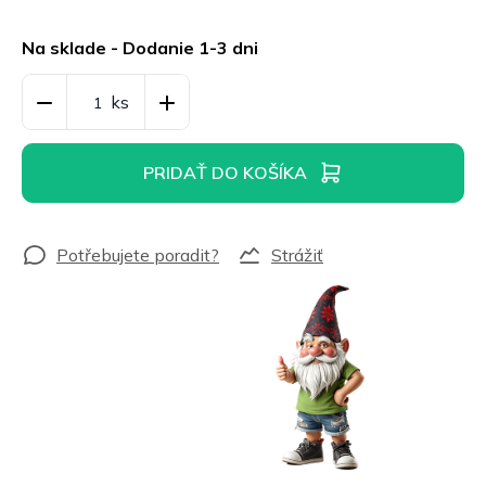
Jednotková
cena:
Na sklade - Dodanie 1-3 dni
PRIDAŤ DO KOŠÍKA
Strážiť