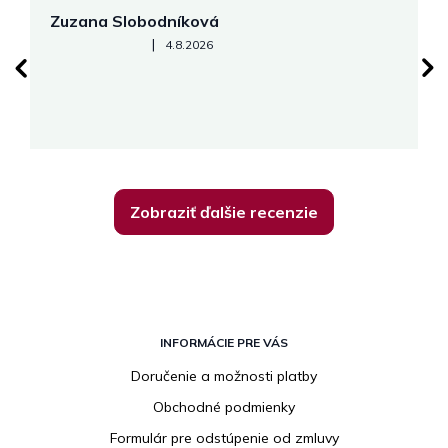
Zuzana Slobodníková
R
Hodnotenie obchodu je 5 z 5 hviezdičiek.
|
4.8.2026
su
K
Zobraziť ďalšie recenzie
Z
á
INFORMÁCIE PRE VÁS
p
Doručenie a možnosti platby
ä
Obchodné podmienky
t
i
Formulár pre odstúpenie od zmluvy