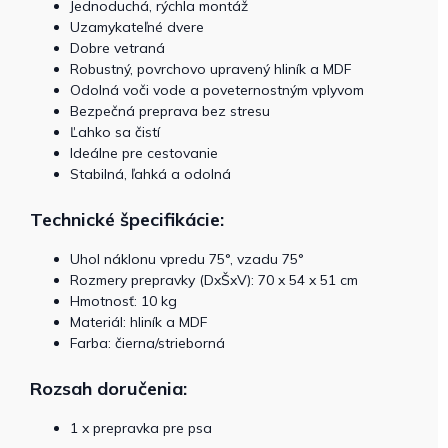
Jednoduchá, rýchla montáž
Uzamykateľné dvere
Dobre vetraná
Robustný, povrchovo upravený hliník a MDF
Odolná voči vode a poveternostným vplyvom
Bezpečná preprava bez stresu
Ľahko sa čistí
Ideálne pre cestovanie
Stabilná, ľahká a odolná
Technické špecifikácie:
Uhol náklonu vpredu 75°, vzadu 75°
Rozmery prepravky (DxŠxV): 70 x 54 x 51 cm
Hmotnosť: 10 kg
Materiál: hliník a MDF
Farba: čierna/strieborná
Rozsah doručenia:
1 x prepravka pre psa