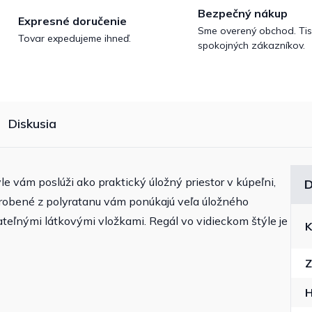
Bezpečný nákup
Expresné doručenie
Sme overený obchod. Tis
Tovar expedujeme ihneď.
spokojných zákazníkov.
Diskusia
e vám poslúži ako praktický úložný priestor v kúpeľni,
D
yrobené z polyratanu vám ponúkajú veľa úložného
rateľnými látkovými vložkami. Regál vo vidieckom štýle je
K
Z
H