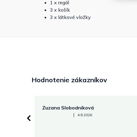
1 x regál
3 x košík
3 x látkové vložky
Hodnotenie zákazníkov
Zuzana Slobodníková
Hodnotenie obchodu je 5 z 5 hviezdičiek.
|
4.8.2026
 stránke.