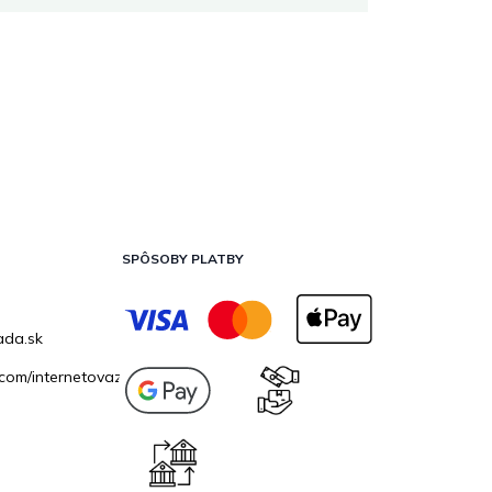
SPÔSOBY PLATBY
ada.sk
com/internetovazahrada.sk/