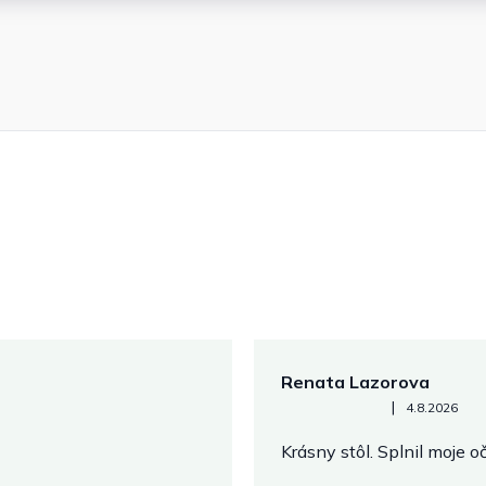
Renata Lazorova
Hodnotenie obchodu je 5 z 
|
4.8.2026
Krásny stôl. Splnil moje 