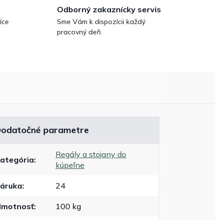
Odborný zakaznícky servis
íce
Sme Vám k dispozícii každý
pracovný deň.
odatočné parametre
Regály a stojany do
ategória
:
kúpeľne
áruka
:
24
motnosť
:
100 kg