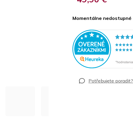
Jednotková
cena:
Momentálne nedostupné