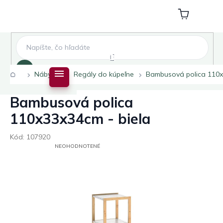
Prejsť
na
Nákupný
obsah
košík
Hľadať
Domov
Nábytok
Regály do kúpeľne
Bambusová polica 110x
Bambusová polica
110x33x34cm - biela
Kód:
107920
PRIEMERNÉ
NEOHODNOTENÉ
HODNOTENIE
PRODUKTU
JE
0,0
Z
5
HVIEZDIČIEK.