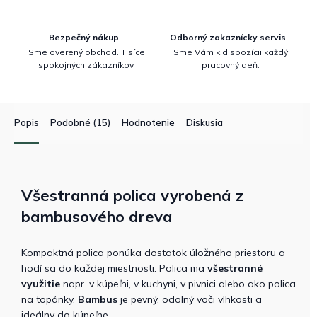
Bezpečný nákup
Odborný zakaznícky servis
Sme overený obchod. Tisíce
Sme Vám k dispozícii každý
spokojných zákazníkov.
pracovný deň.
Popis
Podobné (15)
Hodnotenie
Diskusia
Všestranná polica vyrobená z
bambusového dreva
Kompaktná polica ponúka dostatok úložného priestoru a
hodí sa do každej miestnosti. Polica ma
všestranné
využitie
napr. v kúpeľni, v kuchyni, v pivnici alebo ako polica
na topánky.
Bambus
je pevný, odolný voči vlhkosti a
ideálny do kúpeľne.