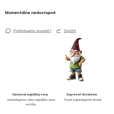
Jednotková
cena:
Momentálne nedostupné
Strážiť
Garancia najnižšej ceny
Expresné doručenie
Garantujeme vám najnižšiu cenu
Tovar expedujeme ihneď.
na trhu.