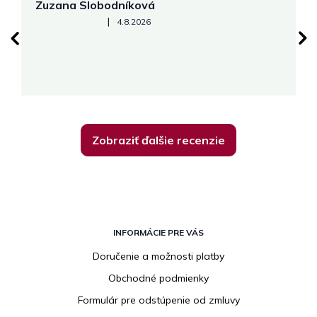
Zuzana Slobodníková
R
Hodnotenie obchodu je 5 z 5 hviezdičiek.
|
4.8.2026
su
K
Zobraziť ďalšie recenzie
Z
á
INFORMÁCIE PRE VÁS
p
Doručenie a možnosti platby
ä
Obchodné podmienky
t
i
Formulár pre odstúpenie od zmluvy
e