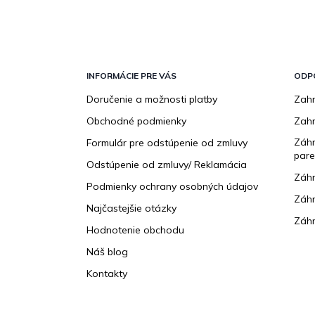
Z
á
p
INFORMÁCIE PRE VÁS
ODP
ä
Doručenie a možnosti platby
Zahr
t
Obchodné podmienky
Zah
i
e
Záhr
Formulár pre odstúpenie od zmluvy
pare
Odstúpenie od zmluvy/ Reklamácia
Záhr
Podmienky ochrany osobných údajov
Záhr
Najčastejšie otázky
Záhr
Hodnotenie obchodu
Náš blog
Kontakty