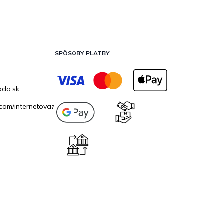
SPÔSOBY PLATBY
ada.sk
com/internetovazahrada.sk/