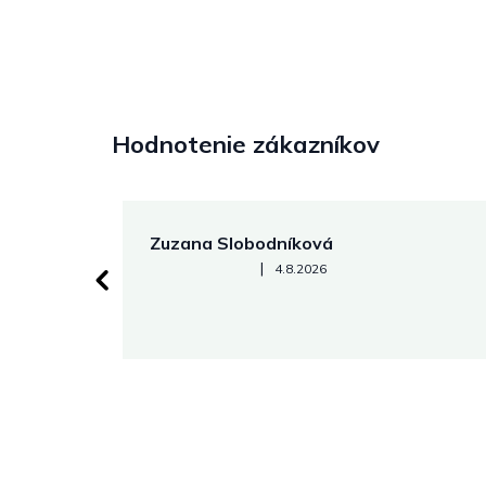
Hodnotenie zákazníkov
Zuzana Slobodníková
Hodnotenie obchodu je 5 z 5 hviezdičiek.
|
4.8.2026
 stránke.