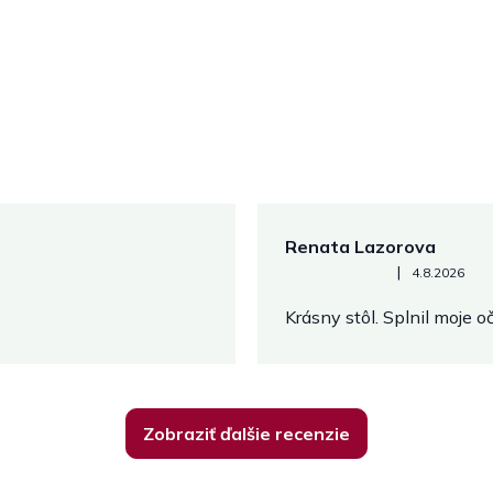
Renata Lazorova
Hodnotenie obchodu je 5 z 
|
4.8.2026
Krásny stôl. Splnil moje 
Zobraziť ďalšie recenzie