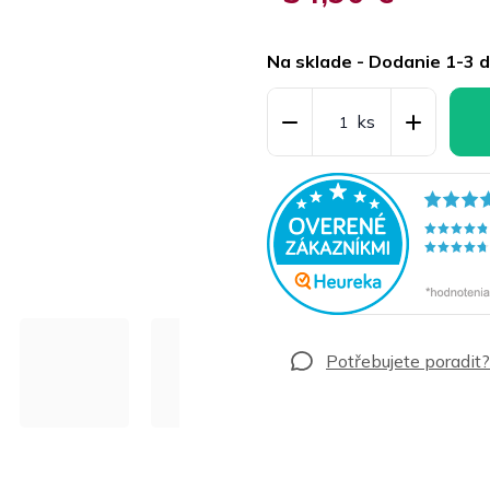
Jednotková
cena:
Na sklade - Dodanie 1-3 d