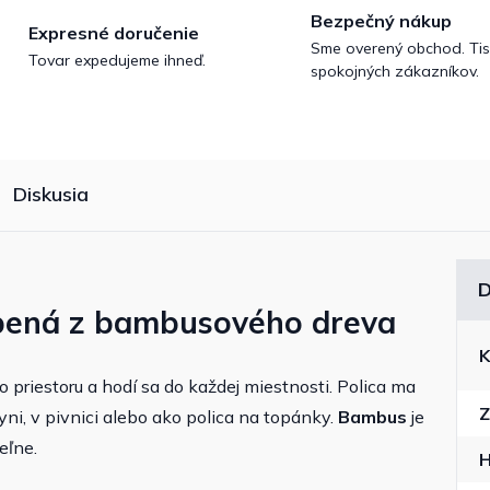
Bezpečný nákup
Expresné doručenie
Sme overený obchod. Tis
Tovar expedujeme ihneď.
spokojných zákazníkov.
Diskusia
D
obená z bambusového dreva
K
priestoru a hodí sa do každej miestnosti. Polica ma
Z
yni, v pivnici alebo ako polica na topánky.
Bambus
je
eľne.
H