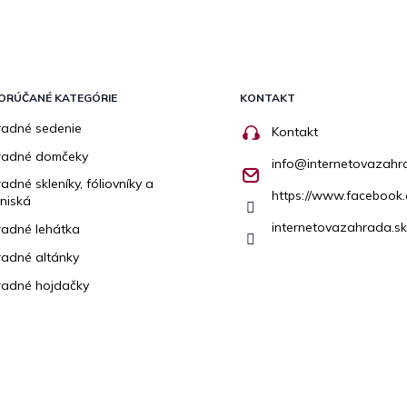
ORÚČANÉ KATEGÓRIE
KONTAKT
adné sedenie
Kontakt
radné domčeky
info
@
internetovazahr
adné skleníky, fóliovníky a
https://www.facebook.
niská
internetovazahrada.sk
adné lehátka
adné altánky
adné hojdačky