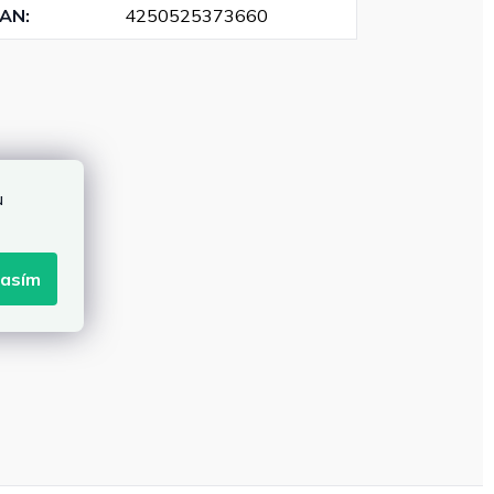
EAN
:
4250525373660
u
lasím