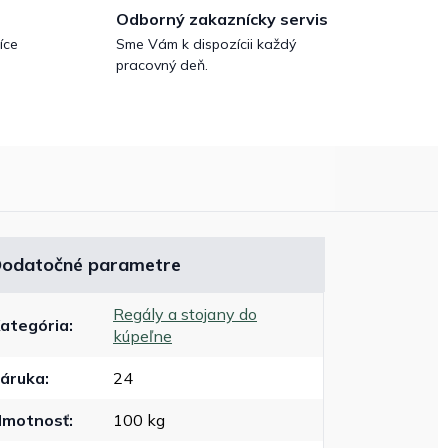
Odborný zakaznícky servis
íce
Sme Vám k dispozícii každý
pracovný deň.
odatočné parametre
Regály a stojany do
ategória
:
kúpeľne
áruka
:
24
motnosť
:
100 kg