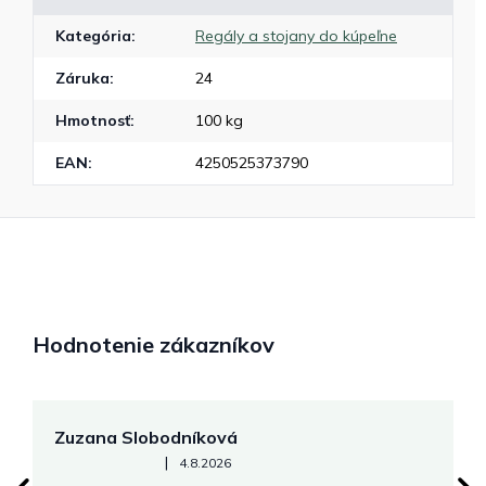
Kategória
:
Regály a stojany do kúpeľne
Záruka
:
24
Hmotnosť
:
100 kg
EAN
:
4250525373790
Hodnotenie zákazníkov
Zuzana Slobodníková
R
Hodnotenie obchodu je 5 z 5 hviezdičiek.
|
4.8.2026