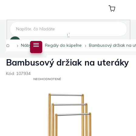
Prejsť
na
Nákupný
obsah
košík
Hľadať
Domov
Nábytok
Regály do kúpeľne
Bambusový držiak na u
Bambusový držiak na uteráky
Kód:
107934
PRIEMERNÉ
NEOHODNOTENÉ
HODNOTENIE
PRODUKTU
JE
0,0
Z
5
HVIEZDIČIEK.