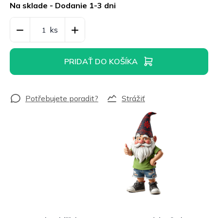
cena:
Na sklade - Dodanie 1-3 dni
PRIDAŤ DO KOŠÍKA
Strážiť