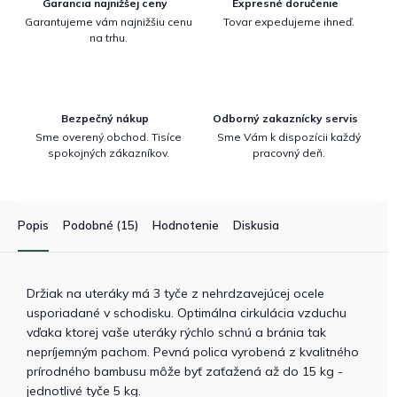
Garancia najnižšej ceny
Expresné doručenie
Garantujeme vám najnižšiu cenu
Tovar expedujeme ihneď.
na trhu.
Bezpečný nákup
Odborný zakaznícky servis
Sme overený obchod. Tisíce
Sme Vám k dispozícii každý
spokojných zákazníkov.
pracovný deň.
Popis
Podobné (15)
Hodnotenie
Diskusia
Držiak na uteráky má 3 tyče z nehrdzavejúcej ocele
usporiadané v schodisku. Optimálna cirkulácia vzduchu
vďaka ktorej vaše uteráky rýchlo schnú a bránia tak
nepríjemným pachom. Pevná polica vyrobená z kvalitného
prírodného bambusu môže byť zaťažená až do 15 kg -
jednotlivé tyče 5 kg.