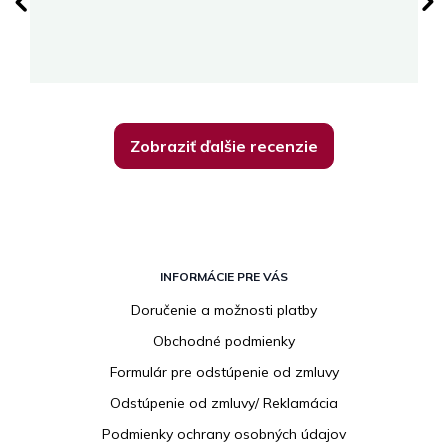
su
K
Zobraziť ďalšie recenzie
Z
á
INFORMÁCIE PRE VÁS
p
Doručenie a možnosti platby
ä
Obchodné podmienky
t
i
Formulár pre odstúpenie od zmluvy
e
Odstúpenie od zmluvy/ Reklamácia
Podmienky ochrany osobných údajov