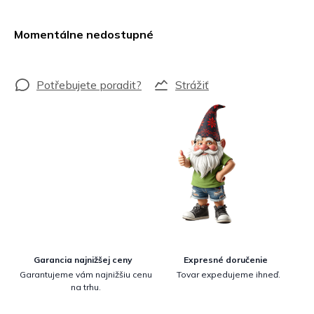
Jednotková
cena:
Momentálne nedostupné
Strážiť
Garancia najnižšej ceny
Expresné doručenie
Garantujeme vám najnižšiu cenu
Tovar expedujeme ihneď.
na trhu.