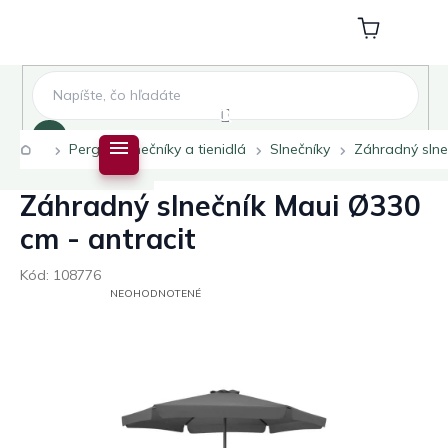
Prejsť
na
Nákupný
obsah
košík
Hľadať
Domov
Pergoly slnečníky a tienidlá
Slnečníky
Záhradný slne
Záhradný slnečník Maui Ø330
cm - antracit
Kód:
108776
PRIEMERNÉ
NEOHODNOTENÉ
HODNOTENIE
PRODUKTU
JE
0,0
Z
5
HVIEZDIČIEK.