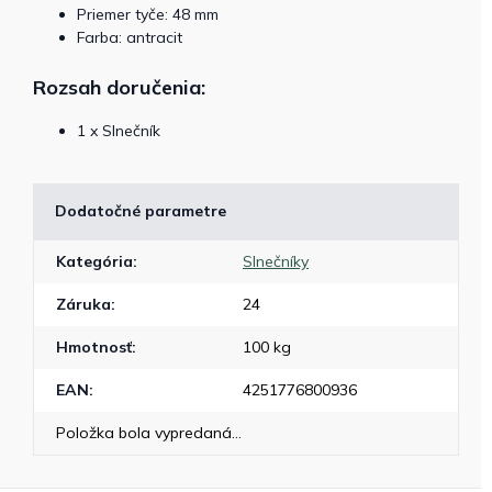
Priemer tyče: 48 mm
Farba: antracit
Rozsah doručenia:
1 x Slnečník
Dodatočné parametre
Kategória
:
Slnečníky
Záruka
:
24
Hmotnosť
:
100 kg
EAN
:
4251776800936
Položka bola vypredaná…