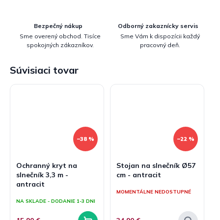
Bezpečný nákup
Odborný zakaznícky servis
Sme overený obchod. Tisíce
Sme Vám k dispozícii každý
spokojných zákazníkov.
pracovný deň.
Súvisiaci tovar
–38 %
–22 %
Ochranný kryt na
Stojan na slnečník Ø57
slnečník 3,3 m -
cm - antracit
antracit
MOMENTÁLNE NEDOSTUPNÉ
NA SKLADE - DODANIE 1-3 DNI