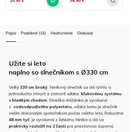
15,90 €
34,90 €
Popis
Podobné (16)
Hodnotenie
Diskusia
Užite si leto
naplno
so
slnečníkom
s
Ø330 cm
Veľký
330 cm široký
hliníkový slnečník sa dá rýchlo a
jednoducho otvoriť a zatvoriť vďaka
kľukovému systému
s hladkým chodom
. Strieška dáždnika je vyrobená
z
vodoodpudivého polyesteru,
vďaka tomu je slnečník
vaším dokonalým spoločníkom počas celého leta. Robustná
48 mm tyč
je vyrobená z ľahkého hliníka a dá sa
prakticky rozložiť na 2 časti
pre priestorovo úspornú