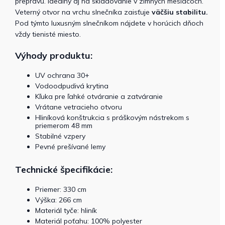
prepravu. Ideálny aj na skladovanie v zimných mesiacoch.
Veterný otvor na vrchu slnečníka zaisťuje
väčšiu stabilitu.
Pod týmto luxusným slnečníkom nájdete v horúcich dňoch
vždy tienisté miesto.
Výhody produktu:
UV ochrana 30+
Vodoodpudivá krytina
Kľuka pre ľahké otváranie a zatváranie
Vrátane vetracieho otvoru
Hliníková konštrukcia s práškovým nástrekom s
priemerom 48 mm
Stabilné vzpery
Pevné prešívané lemy
Technické špecifikácie:
Priemer: 330 cm
Výška: 266 cm
Materiál tyče: hliník
Materiál poťahu: 100% polyester