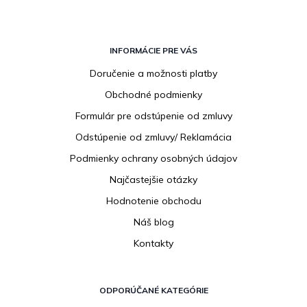
Z
á
INFORMÁCIE PRE VÁS
p
Doručenie a možnosti platby
ä
Obchodné podmienky
t
i
Formulár pre odstúpenie od zmluvy
e
Odstúpenie od zmluvy/ Reklamácia
Podmienky ochrany osobných údajov
Najčastejšie otázky
Hodnotenie obchodu
Náš blog
Kontakty
ODPORÚČANÉ KATEGÓRIE