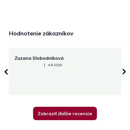
Hodnotenie zákazníkov
Zuzana Slobodníková
R
Hodnotenie obchodu je 5 z 5 hviezdičiek.
|
4.8.2026
su
K
Zobraziť ďalšie recenzie