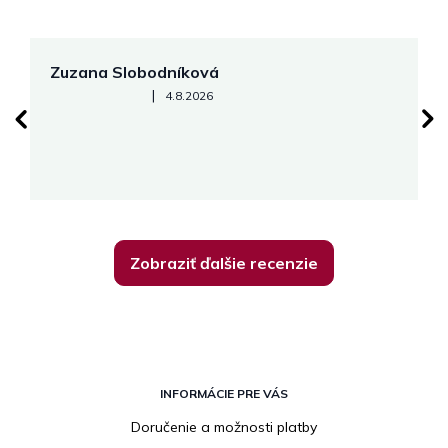
Zuzana Slobodníková
R
Hodnotenie obchodu je 5 z 5 hviezdičiek.
|
4.8.2026
su
K
Zobraziť ďalšie recenzie
Z
á
INFORMÁCIE PRE VÁS
p
Doručenie a možnosti platby
ä