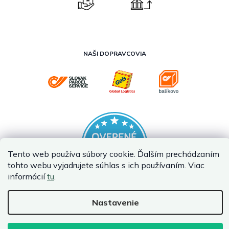
NAŠI DOPRAVCOVIA
Tento web používa súbory cookie. Ďalším prechádzaním
tohto webu vyjadrujete súhlas s ich používaním. Viac
informácií
tu
.
Nastavenie
Vytvoril Shoptet Premium
Copyright 2026
InternetovaZahrada.sk
. Všetky práva vyhradené.