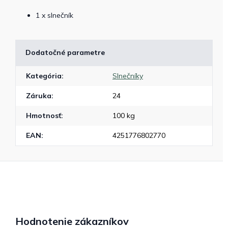
1 x slnečník
Dodatočné parametre
Kategória
:
Slnečníky
Záruka
:
24
Hmotnosť
:
100 kg
EAN
:
4251776802770
Hodnotenie zákazníkov