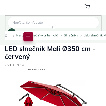
Prejsť
na
Nákupný
obsah
košík
Hľadať
Domov
Pergoly slnečníky a tienidlá
Slnečníky
LED slnečník M
LED slnečník Mali Ø350 cm -
červený
Kód:
107014
PRIEMERNÉ
1 HODNOTENIE
HODNOTENIE
PRODUKTU
JE
5,0
Z
5
HVIEZDIČIEK.