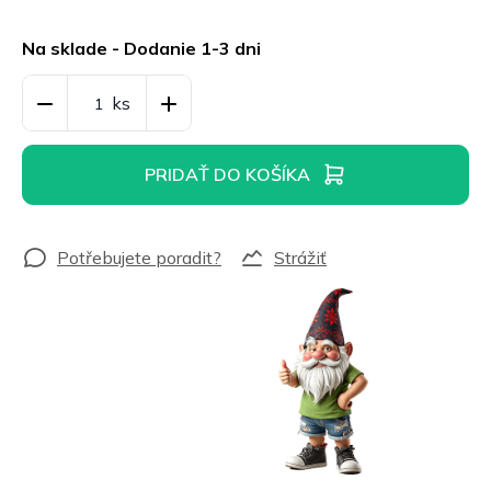
Jednotková
cena:
Na sklade - Dodanie 1-3 dni
PRIDAŤ DO KOŠÍKA
Strážiť