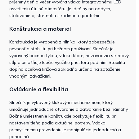
príjemný tieň a večer vytvára vďaka integrovanému LED
osvetleniu útulnú atmosféru. Je ideálny na oddych,
stolovanie aj stretnutia s rodinou a priateľmi.
Konštrukcia a materiál
Konštrukcia je vyrobená z hliníka, ktorý zabezpečuje
pevnosť a stabilitu pri bežnom používaní. Slnečník je
vybavený bočnou tyčou, vďaka ktorej nezavadzia stredový
stĺp a umožňuje lepšie využitie priestoru pod ním. Stabilitu
dopĺňa oceľová krížová základňa určená na zaťaženie
vhodnými závažiami.
Ovládanie a flexibilita
Slnečník je vybavený kľukovým mechanizmom, ktorý
umožňuje jednoduché otváranie a zatváranie bez námahy.
Bočné umiestnenie konštrukcie poskytuje flexibilitu pri
nastavení tieňa podľa aktuálnej potreby. Vďaka
premyslenému prevedeniu je manipulácia jednoduchá a
pohodlná.