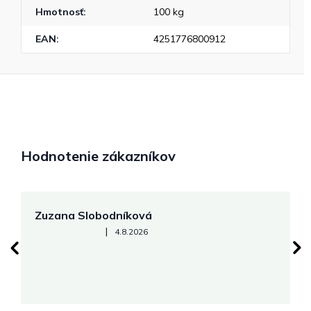
Hmotnosť
:
100 kg
EAN
:
4251776800912
Hodnotenie zákazníkov
Zuzana Slobodníková
R
Hodnotenie obchodu je 5 z 5 hviezdičiek.
|
4.8.2026
su
K