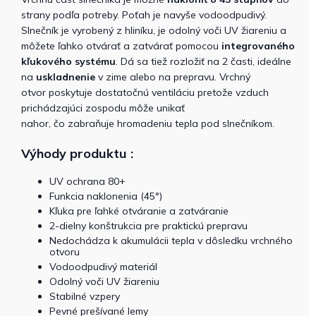
strany podľa potreby. Poťah je navyše vodoodpudivý.
Slnečník je vyrobený z hliníku, je odolný voči UV žiareniu a
môžete ľahko otvárať a zatvárať pomocou
integrovaného
kľukového systému
. Dá sa tiež rozložiť na 2 časti, ideálne
na
uskladnenie
v zime alebo na prepravu. Vrchný
otvor poskytuje dostatočnú ventiláciu pretože vzduch
prichádzajúci zospodu môže unikať
nahor, čo zabraňuje hromadeniu tepla pod slnečníkom.
Výhody produktu :
UV ochrana 80+
Funkcia naklonenia (45°)
Kľuka pre ľahké otváranie a zatváranie
2-dielny konštrukcia pre praktickú prepravu
Nedochádza k akumulácii tepla v dôsledku vrchného
otvoru
Vodoodpudivý materiál
Odolný voči UV žiareniu
Stabilné vzpery
Pevné prešívané lemy