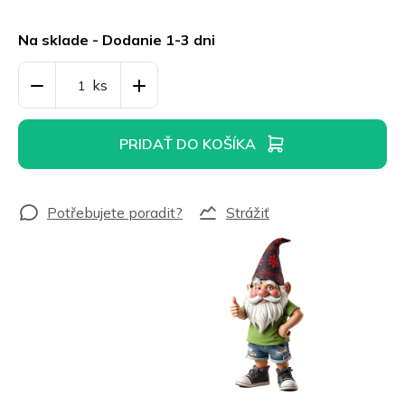
Jednotková
cena:
Na sklade - Dodanie 1-3 dni
PRIDAŤ DO KOŠÍKA
Strážiť