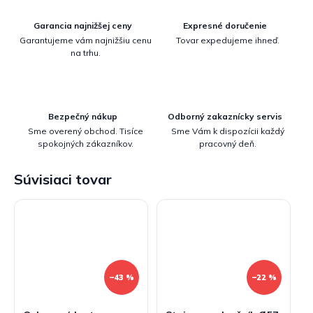
Garancia najnižšej ceny
Expresné doručenie
Garantujeme vám najnižšiu cenu
Tovar expedujeme ihneď.
na trhu.
Bezpečný nákup
Odborný zakaznícky servis
Sme overený obchod. Tisíce
Sme Vám k dispozícii každý
spokojných zákazníkov.
pracovný deň.
Súvisiaci tovar
–43 %
–22 %