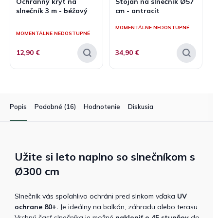
Ochranný kryt na
Stojan na slnečník Ø57
slnečník 3 m - béžový
cm - antracit
Priemerné
MOMENTÁLNE NEDOSTUPNÉ
hodnotenie
MOMENTÁLNE NEDOSTUPNÉ
produktu
je
12,90 €
34,90 €
5,0
z
5
hviezdičiek.
Popis
Podobné (16)
Hodnotenie
Diskusia
Užite si leto naplno
so
slnečníkom
s
Ø300 cm
Slnečník vás spoľahlivo ochráni pred slnkom vďaka
UV
ochrane 80+.
Je ideálny na balkón, záhradu alebo terasu.
Vrchnú časť slnečníka je možné
nakloniť o 45 stupňov
do