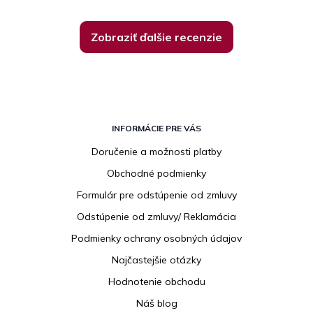
Zobraziť ďalšie recenzie
Z
á
INFORMÁCIE PRE VÁS
p
Doručenie a možnosti platby
ä
Obchodné podmienky
t
i
Formulár pre odstúpenie od zmluvy
e
Odstúpenie od zmluvy/ Reklamácia
Podmienky ochrany osobných údajov
Najčastejšie otázky
Hodnotenie obchodu
Náš blog